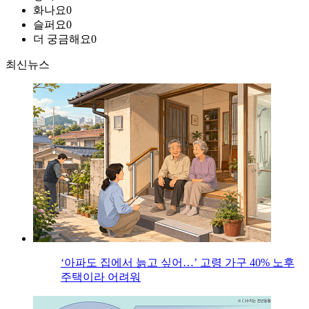
화나요
0
슬퍼요
0
더 궁금해요
0
최신뉴스
‘아파도 집에서 늙고 싶어…’ 고령 가구 40% 노후
주택이라 어려워