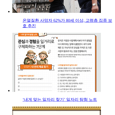
온열질환 사망자 62%가 80세 이상, 고령층 집중 보
호 추진
‘내게 맞는 일자리 찾기’ 일자리 탐험 노트