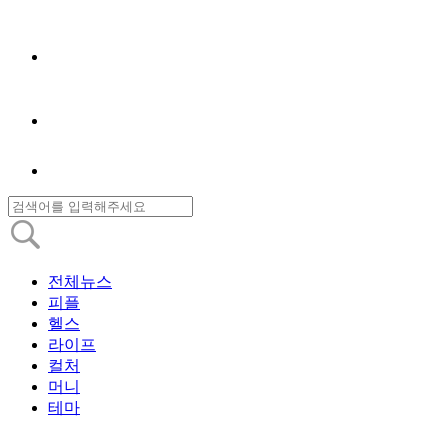
전체뉴스
피플
헬스
라이프
컬처
머니
테마