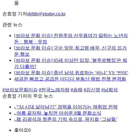
움
손효정 기자
shjlife@etoday.co.kr
관련 뉴스
[브라보 문화 이슈] 전원주와 선우용여가 말하는 노년의
돈ㆍ행복ㆍ우정
[브라보 문화 이슈] 구순 앞둔 최고령 배우, 신구의 뜨거
운 행보
[브라보 문화 이슈] 65세 이상만 입장, '봉주르빵집'은 뭐
가 다를까?
[브라보 문화 이슈] 중년 남성 위로하는 ‘바냐’ VS ‘반야’
세금은 빠르고 공급은 더디다 부동산 해법 전쟁 본격화
#브라보문화이슈
#전국노래자랑
#송해
#김신영
#남희석
손효정 기자의 주요 뉴스
⌞
“AI 시대 살아남기” 경력을 이어가는 재취업 전략
⌞
여름 끝자락, 놓치면 아쉬운 8월 문화소식
⌞
故 김광석과 청춘의 기억 속으로, 뮤지컬 ‘그날들’
좋아요
0