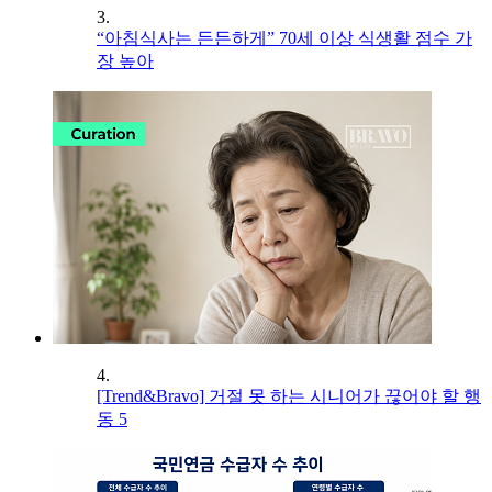
3.
“아침식사는 든든하게” 70세 이상 식생활 점수 가
장 높아
4.
[Trend&Bravo] 거절 못 하는 시니어가 끊어야 할 행
동 5