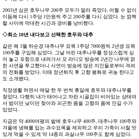
2003년 심은 호두나무 200주 모두가 말라 죽었다. 어쩔 수 없이
이듬해 다시 1주당 1만원씩 주고 200주를 다시 심었다. 눈 깜짝
할 사이에 막대한 시간과 경비를 낭비했다.
◇최소 10년 내다보고 선택한 호두와 대추
같은 해 3월 하순경 대추나무 묘목 1주당 7000원씩 2년생 묘목
100주를 구입해 심었다. 그날 어린 대추나무를 정성스럽게 심
어 놓고 포항으로 내려가서 모 라디오 방송에 2년간 나무에 얽
힌 사연을 투고했더니 사연이 방송에 많은 지인들로부터 격려
의 전화를 받았다. 이때 정년퇴직 후 고향 봉화로 귀농 한다고
도 소개됐다.
직장생활 하면서 매달 한 두 번씩 휴일에 호두와 대추나무를
찾았다. 다행히 내가 태어나고 자란 시골집이 비어있는 상태여
서 밤이던 낮이던 찾아와 피곤한 몸을 고향의 품에 안길 수가
있었다.
지금은 약 4000여평의 밭에 호두나무 400주, 대추나무 100주와
겨울에 냉해를 입는 과수묘목을 제외하고 우리 가족이 사철 맛
있게 먹을 수 있게 약 14종의 과실나무 100주도 함께 심었다.