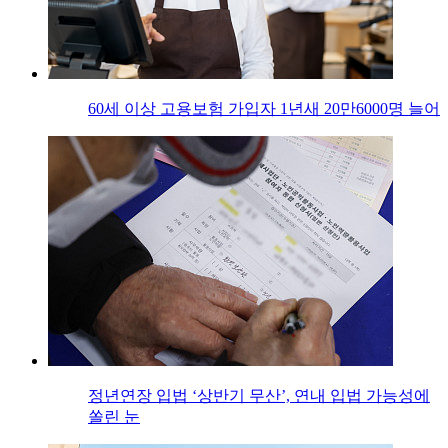
60세 이상 고용보험 가입자 1년새 20만6000명 늘어
정년연장 입법 ‘상반기 무산’, 연내 입법 가능성에
쏠린 눈