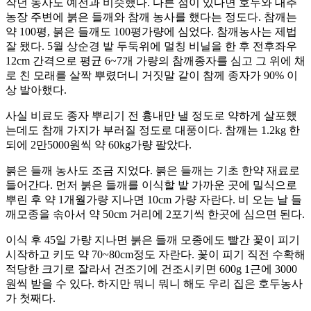
작년 농사도 예전과 비슷했다. 다른 점이 있다면 호두와 대추
농장 주변에 붉은 들깨와 참깨 농사를 했다는 정도다. 참깨는
약 100평, 붉은 들깨도 100평가량에 심었다. 참깨농사는 제법
잘 됐다. 5월 상순경 밭 두둑위에 멀칭 비닐을 한 후 전후좌우
12cm 간격으로 평균 6~7개 가량의 참깨종자를 심고 그 위에 채
로 친 모래를 살짝 뿌렸더니 거짓말 같이 참께 종자가 90% 이
상 발아했다.
사실 비료도 종자 뿌리기 전 흉내만 낼 정도로 약하게 살포했
는데도 참깨 가지가 부러질 정도로 대풍이다. 참깨는 1.2kg 한
되에 2만5000원씩 약 60kg가량 팔았다.
붉은 들깨 농사도 조금 지었다. 붉은 들깨는 기초 한약 재료로
들어간다. 먼저 붉은 들깨를 이식할 밭 가까운 곳에 밀식으로
뿌린 후 약 1개월가량 지나면 10cm 가량 자란다. 비 오는 날 들
깨모종을 솎아서 약 50cm 거리에 2포기씩 한곳에 심으면 된다.
이식 후 45일 가량 지나면 붉은 들깨 모종에도 빨간 꽃이 피기
시작하고 키도 약 70~80cm정도 자란다. 꽃이 피기 직전 수확해
적당한 크기로 잘라서 건조기에 건조시키면 600g 1근에 3000
원씩 받을 수 있다. 하지만 뭐니 뭐니 해도 우리 집은 호두농사
가 첫째다.