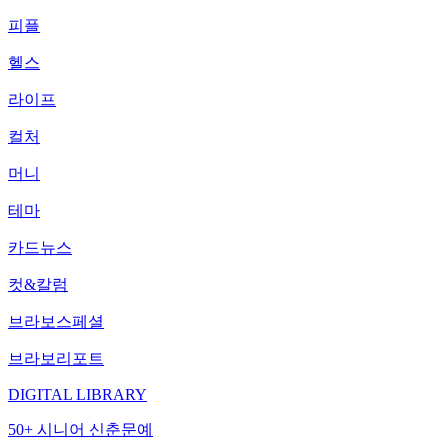
피플
헬스
라이프
컬처
머니
테마
카드뉴스
컷&칼럼
브라보스페셜
브라보리포트
DIGITAL LIBRARY
50+ 시니어 신춘문예