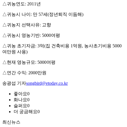
△귀농연도: 2011년
△귀농시 나이: 만 57세(정년퇴직 이듬해)
△귀농지 선택사유: 고향
△귀농시 영농기반: 5000여평
△귀농 초기자금: 3억(집 건축비용 1억원, 농사초기비용 5000
여만원 사용)
△현재 영농규모: 5000여평
△연간 수익: 2000만원
송광섭 기자
songbird@etoday.co.kr
좋아요
0
화나요
0
슬퍼요
0
더 궁금해요
0
최신뉴스