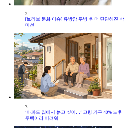
2.
[브라보 문화 이슈] 유방암 투병 후 더 단단해진 박
미선
3.
‘아파도 집에서 늙고 싶어…’ 고령 가구 40% 노후
주택이라 어려워