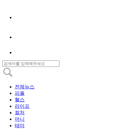
전체뉴스
피플
헬스
라이프
컬처
머니
테마