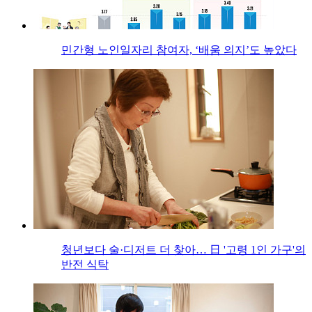
민간형 노인일자리 참여자, ‘배움 의지’도 높았다
청년보다 술·디저트 더 찾아… 日 '고령 1인 가구'의
반전 식탁