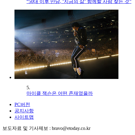
“50대 이후 만남, ‘지금의 삶’ 함께할 사람 찾는 것”
5.
마이클 잭슨은 어떤 존재였을까
PC버전
공지사항
사이트맵
보도자료 및 기사제보 : bravo@etoday.co.kr