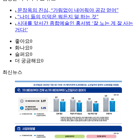
⌞
문장옥의 진심, “가림없이 내어줘야 공감 얻어”
⌞
"나이 듦의 미덕은 뭐든지 덜 하는 것"
⌞
시대를 앞서간 종합예술인 홍서범 ‘잘 노는 게 잘 사는
거다!’
좋아요
0
화나요
0
슬퍼요
0
더 궁금해요
0
최신뉴스