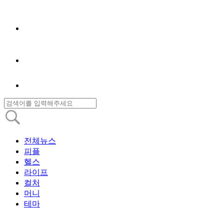
전체뉴스
피플
헬스
라이프
컬처
머니
테마