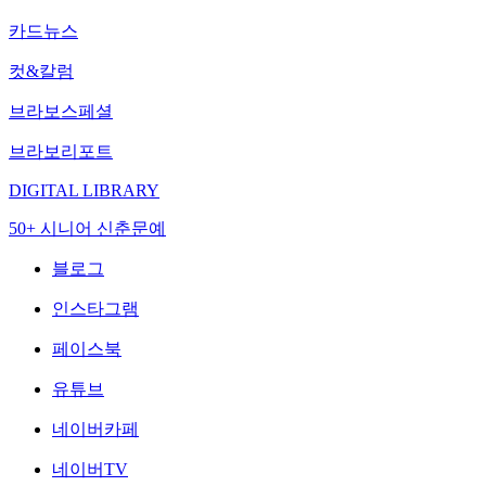
카드뉴스
컷&칼럼
브라보스페셜
브라보리포트
DIGITAL LIBRARY
50+ 시니어 신춘문예
블로그
인스타그램
페이스북
유튜브
네이버카페
네이버TV