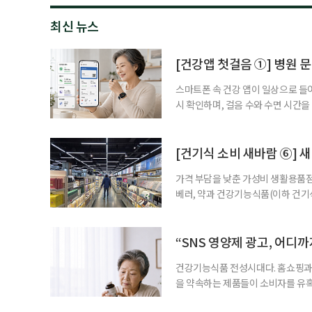
최신 뉴스
[건강앱 첫걸음 ①] 병원 문
스마트폰 속 건강 앱이 일상으로 들
시 확인하며, 걸음 수와 수면 시간을
을 돕는 앱도 있다. 여기에 스마트워
살피기도 한다. 건강상태를 살피는 
워치나 운동 앱을 먼저 떠올리기 쉽
[건기식 소비 새바람 ⑥] 새
가격 부담을 낮춘 가성비 생활용품점
베러, 약과 건강기능식품(이하 건기
합한 체험형 약국까지. 약과 건강기
고 선택지는 많아졌다. 하지만 무엇
용하면 좋을지 현장을 직접 방문해 
“SNS 영양제 광고, 어디
수
건강기능식품 전성시대다. 홈쇼핑과 
을 약속하는 제품들이 소비자를 유혹
제를 고르는 기준이 무엇보다 중요해