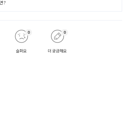
면?
0
0
슬퍼요
더 궁금해요