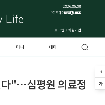
2026.08.09
로그인
회원가입
머니
테마
가
진다"…심평원 의료정
가