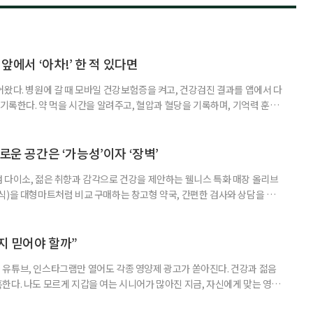
 앞에서 ‘아차!’ 한 적 있다면
어왔다. 병원에 갈 때 모바일 건강보험증을 켜고, 건강검진 결과를 앱에서 다
 기록한다. 약 먹을 시간을 알려주고, 혈압과 혈당을 기록하며, 기억력 훈련
치와 스마트링 같은 웨어러블 기기로 몸의 변화를 더 자주, 더 가까이에서
스마트한 습관, 디지털 건강관리를 시작해보자. 건강 앱이라고 하면 스마트
다. 하지만 시니어에게 가장 먼저 필요한 디지털 건강 도구는 의외로
로운 공간은 ‘가능성’이자 ‘장벽’
 다이소, 젊은 취향과 감각으로 건강을 제안하는 웰니스 특화 매장 올리브
식)을 대형마트처럼 비교 구매하는 창고형 약국, 간편한 검사와 상담을 결
능식품을 구입하는 공간이 약국 안팎으로 넓어지고 있다. 가격은 매력적이
을 어떻게 골라야 할지는 더 어려워졌다. 새로운 건강 소비 공간을 어떻게 이
살펴봤다. 다이소, 올리브베러, 창고형·체험형 약국까지. 건기식을 구매할
까지 믿어야 할까”
유튜브, 인스타그램만 열어도 각종 영양제 광고가 쏟아진다. 건강과 젊음
한다. 나도 모르게 지갑을 여는 시니어가 많아진 지금, 자신에게 맞는 영양
지고 있다. 지금 대한민국은 장수 시대와 맞물려 안티에이징 열풍이 거세