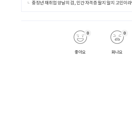
중장년 재취업 양날의 검, 민간 자격증 딸지 말지 고민이라
0
0
좋아요
화나요