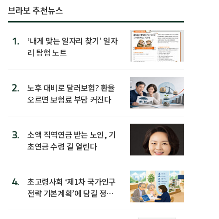
브라보 추천뉴스
1.
‘내게 맞는 일자리 찾기’ 일자
리 탐험 노트
2.
노후 대비로 달러보험? 환율
오르면 보험료 부담 커진다
3.
소액 직역연금 받는 노인, 기
초연금 수령 길 열린다
4.
초고령사회 ‘제1차 국가인구
전략 기본계획’에 담길 정책
은