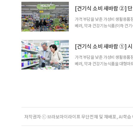
다. 특히 영생을 꿈꾸며 불로초를 찾
황 프로젝트’가 SNS를 중심으로 펼
[건기식 소비 새바람 ②] 단
가격 부담을 낮춘 가성비 생활용품점
베러, 약과 건강기능식품(이하 건기
합한 체험형 약국까지. 약과 건강기
고 선택지는 많아졌다. 하지만 무엇
용하면 좋을지 현장을 직접 방문해 살
[건기식 소비 새바람 ①] 
가격 부담을 낮춘 가성비 생활용품점
베러, 약과 건강기능식품을 대형마트
국까지. 약과 건강기능식품을 구입하
아졌다. 하지만 무엇을 어떻게 골라
현장을 직접 방문해 살펴봤다. 기자가
저작권자 ⓒ 브라보마이라이프 무단전재 및 재배포, AI학습