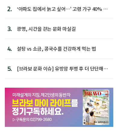
2.
‘아파도 집에서 늙고 싶어…’ 고령 가구 40% 노
후 주택이라 어...
3.
광명, 시간을 걷는 문화 마실길
4.
설탕 vs 소금, 콩국수를 건강하게 먹는 법
5.
[브라보 문화 이슈] 유방암 투병 후 더 단단해진
박미선