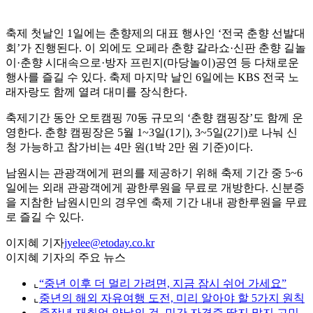
축제 첫날인 1일에는 춘향제의 대표 행사인 ‘전국 춘향 선발대
회’가 진행된다. 이 외에도 오페라 춘향 갈라쇼·신판 춘향 길놀
이·춘향 시대속으로·방자 프린지(마당놀이)공연 등 다채로운
행사를 즐길 수 있다. 축제 마지막 날인 6일에는 KBS 전국 노
래자랑도 함께 열려 대미를 장식한다.
축제기간 동안 오토캠핑 70동 규모의 ‘춘향 캠핑장’도 함께 운
영한다. 춘향 캠핑장은 5월 1~3일(1기), 3~5일(2기)로 나눠 신
청 가능하고 참가비는 4만 원(1박 2만 원 기준)이다.
남원시는 관광객에게 편의를 제공하기 위해 축제 기간 중 5~6
일에는 외래 관광객에게 광한루원을 무료로 개방한다. 신분증
을 지참한 남원시민의 경우엔 축제 기간 내내 광한루원을 무료
로 즐길 수 있다.
이지혜 기자
jyelee@etoday.co.kr
이지혜 기자의 주요 뉴스
⌞
“중년 이후 더 멀리 가려면, 지금 잠시 쉬어 가세요”
⌞
중년의 해외 자유여행 도전, 미리 알아야 할 5가지 원칙
⌞
중장년 재취업 양날의 검, 민간 자격증 딸지 말지 고민