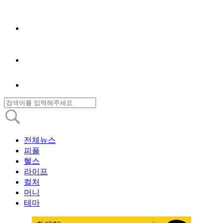
전체뉴스
피플
헬스
라이프
컬처
머니
테마