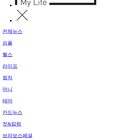
전체뉴스
피플
헬스
라이프
컬처
머니
테마
카드뉴스
컷&칼럼
브라보스페셜