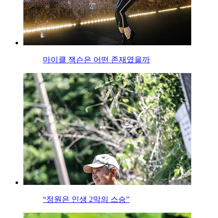
마이클 잭슨은 어떤 존재였을까
“정원은 인생 2막의 스승”