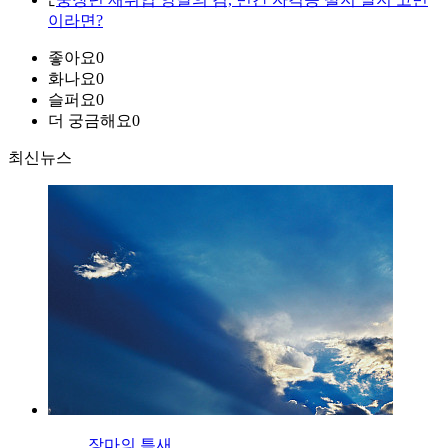
이라면?
좋아요
0
화나요
0
슬퍼요
0
더 궁금해요
0
최신뉴스
장마의 틈새