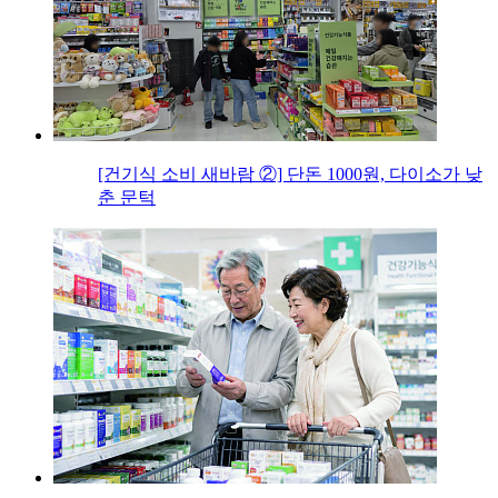
[건기식 소비 새바람 ②] 단돈 1000원, 다이소가 낮
춘 문턱