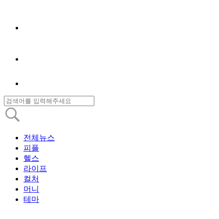
전체뉴스
피플
헬스
라이프
컬처
머니
테마