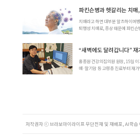
찾아 휴식과 내면 회복에 집중하는 
보여준다. 일각에선 취업난과 경제적
파킨슨병과 헷갈리는 치매,
치매라고 하면 대부분 알츠하이머병을
퇴행성 치매로, 증상 때문에 파킨슨
질환으로 알려져 관심을 모았다. 7월
대 길병원 신경과 교수와 함께 풀어
야 한다. 루이소체는 알파시뉴클레인(
“새벽에도 달려갑니다” 재
홍종원 건강의집의원 원장, 15일 이
매·말기암 등 고령층 진료부터 재가
말씀드렸어요. 그런데 정말 새벽 3시
로는 조카 내외가 있었어요.” 나이가 
Place·AIP)’에 대한 관심이 커지
저작권자 ⓒ 브라보마이라이프 무단전재 및 재배포, AI학습