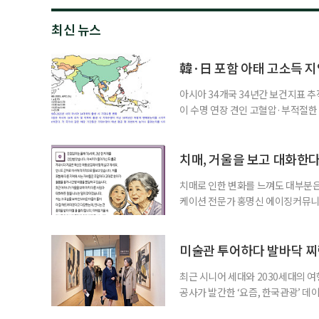
최신 뉴스
韓·日 포함 아태 고소득 지역
아시아 34개국 34년간 보건지표 추적
이 수명 연장 견인 고혈압·부적절
시아·태평양 고소득 지역의 기대수명
에 따르면 강지승 고려대 교수와 연
분석한 장기 추적 결과를 발표했다.
치매, 거울을 보고 대화한
치매로 인한 변화를 느껴도 대부분은
케이션 전문가 홍명신 에이징커뮤니
매 케어’에 관한 궁금증을 풀어드립
힘’이 느껴집니다. 그런 자녀들을 
어릴 때는 거울 속 모습을 다른 사람
미술관 투어하다 발바닥 찌
최근 시니어 세대와 2030세대의 
공사가 발간한 ‘요즘, 한국관광’ 데
을 찾는 비중이 증가한 것으로 나타났