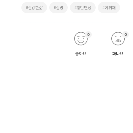
#건강한삶
#실명
#황반변성
#이휘재
0
0
좋아요
화나요