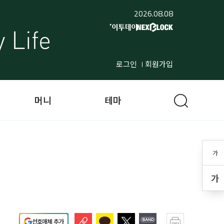
2026.08.08
로그인
회원가입
머니
테마
가
가
선호매체 추가