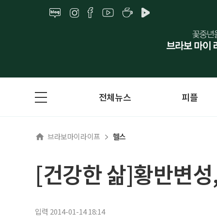
전체뉴스
피플
브라보마이라이프
헬스
[건강한 삶]황반변성,
입력 2014-01-14 18:14