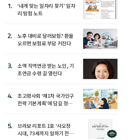
1.
‘내게 맞는 일자리 찾기’ 일자
리 탐험 노트
2.
노후 대비로 달러보험? 환율
오르면 보험료 부담 커진다
3.
소액 직역연금 받는 노인, 기
초연금 수령 길 열린다
4.
초고령사회 ‘제1차 국가인구
전략 기본계획’에 담길 정책
은
5.
브라보 리포트 1호 ‘사오정
시대, 73세까지 일하기 전략’