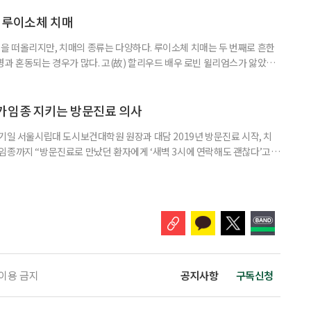
경향을 보였다. 이는 세대별로 여행을 통해 얻고자 하는 가치가 달라졌음을
 불확실성 속에 2030세대는 심리적 휴식과 복잡한 생각을 비워내는
 루이소체 치매
 떠올리지만, 치매의 종류는 다양하다. 루이소체 치매는 두 번째로 흔한
병과 혼동되는 경우가 많다. 고(故) 할리우드 배우 로빈 윌리엄스가 앓았던
 22일 ‘세계 뇌의 날’을 맞아 루이소체 치매에 관한 궁금증을 박기형 가천
봤다. 루이소체 치매를 이해하기 위해서는 먼저 ‘루이소체’가 무엇인지 알아
Alpha-synuclein)이라는 단백질이 비정상적으로 응집해 만
가임종 지키는 방문진료 의사
기일 서울시립대 도시보건대학원 원장과 대담 2019년 방문진료 시작, 치
임종까지 “방문진료로 만났던 환자에게 ‘새벽 3시에 연락해도 괜찮다’고
 무렵 연락을 주셨고, 찾아갔을 때는 이미 숨을 거두신 뒤였습니다. 보호자
들어도 자신이 살던 곳에서 계속 살아가는 ‘에이징 인 플레이스(Aging in
고 있다. AIP를 실현하기 위해서는 의료와 돌봄, 주거 등
 이용 금지
공지사항
구독신청