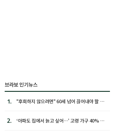
브라보 인기뉴스
1.
"후회하지 않으려면" 60세 넘어 끊어내야 할 사
람 1위
2.
‘아파도 집에서 늙고 싶어…’ 고령 가구 40% 노
후 주택이라 어...