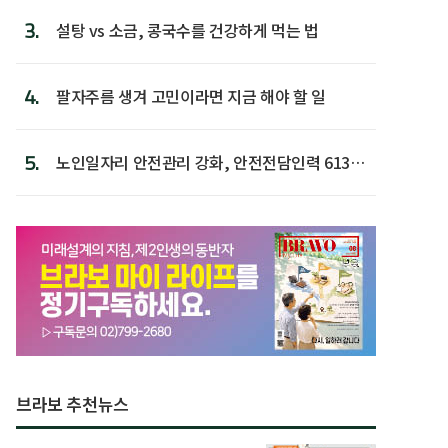
3.
설탕 vs 소금, 콩국수를 건강하게 먹는 법
4.
팔자주름 생겨 고민이라면 지금 해야 할 일
5.
노인일자리 안전관리 강화, 안전전담인력 613명
첫 배치
브라보 추천뉴스