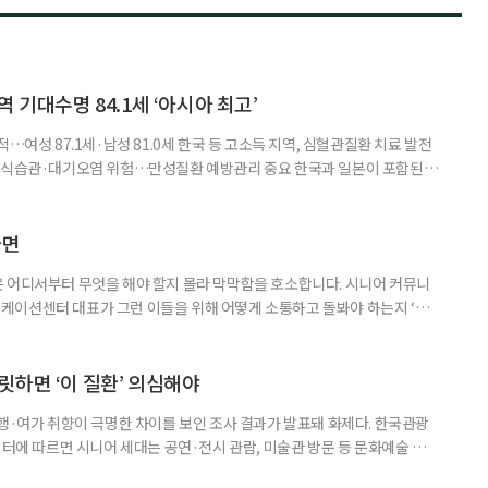
 기대수명 84.1세 ‘아시아 최고’
…여성 87.1세·남성 81.0세 한국 등 고소득 지역, 심혈관질환 치료 발전
한 식습관·대기오염 위험…만성질환 예방관리 중요 한국과 일본이 포함된 아
이 아시아 최고 수준을 기록했다는 분석 결과가 나왔다. 24일 고려대학교
동건 경희대 교수 공동 연구팀은 아시아 34개국의 지난 34년간 보건 지표를
 이번 연구에는 고려대와 경희대를 비롯해 연세대, 워싱턴대 보건계량평
다면
 어디서부터 무엇을 해야 할지 몰라 막막함을 호소합니다. 시니어 커뮤니
케이션센터 대표가 그런 이들을 위해 어떻게 소통하고 돌봐야 하는지 ‘치
니다. 자녀들이 어머니를 돌보기 위해 노력하는 모습을 보니 진정한 ‘가족의
키워내신 어머니가 얼마나 훌륭한 분인지 짐작도 되고요. 사실 우리 모두 아주
으로 인식했습니다. 대개 두 살 무렵이 되면 ‘거울 속의 나’를 알아보지요.
릿하면 ‘이 질환’ 의심해야
여행·여가 취향이 극명한 차이를 보인 조사 결과가 발표돼 화제다. 한국관광
이터에 따르면 시니어 세대는 공연·전시 관람, 미술관 방문 등 문화예술 공간
다. 반면 2030세대는 자연경관 공원이나 사찰 등 비교적 조용한 공간을