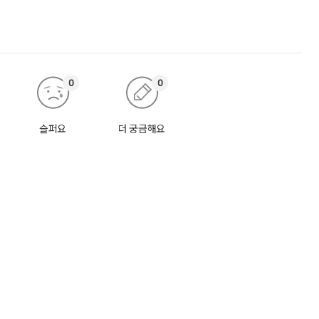
0
0
슬퍼요
더 궁금해요