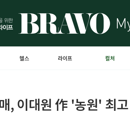
헬스
라이프
컬처
매, 이대원 作 '농원' 최