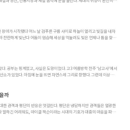
개질과 등산, 전통시장과 제철 음식에 눈을 돌린다. 세대의 취향이 완전히
취향이고 무엇이 나이 든 사람의 취향인지 가르던 구분은 전에 비해 희미해
. 57세 김 씨는 올해 또래 친구들과 싸이 흠뻑쇼를 찾았다. 물에 젖으며 음악
젊은 층의 놀이터처럼 여겨졌다. 김 씨도 처음에는 “내가 가도 어색하
 장마가 시작됐다 어느 날 검푸른 구름 사이로 하늘이 열리고 빛길을 내자
받아 찬란하게 빛난다 어둠이 엄습해 세상을 억눌러도 빛은 언제나 틈을 찾아
다. 공부는 핑계였고, 사실은 도망이었다. 고3 여름방학 전주 ‘남고사’에서
 산소가 있었다. 아침에 눈을 뜨면 자연스레 그리로 향했다. 그런데 이상하
쌍하게 여기지도, 위로하려 하지도 않았다. 그냥 거기 있었다. 아침마다 안개
이면 아무 소리도 들리지 않았다. 그 무심함 앞에서 오히려 마음이 놓였다. 사
 나를 제대로 들여다볼 수 있었다. 산에서 보낸 한 달
였을까
 대한 관객과 평단의 반응은 엇갈린다. 평단은 냉담하지만 관객들은 열광한
라 말하긴 어려워도, 마이클 잭슨이라는 시대의 기호가 대중의 마음을 파고
이클 잭슨과의 추억 하나쯤 있다 5월 13일 개봉한 영화 ‘마이클’은 개봉
‘보헤미안 랩소디’ 제작진과 ‘팝의 황제 마이클 잭슨의 만남’이라는 슬로건