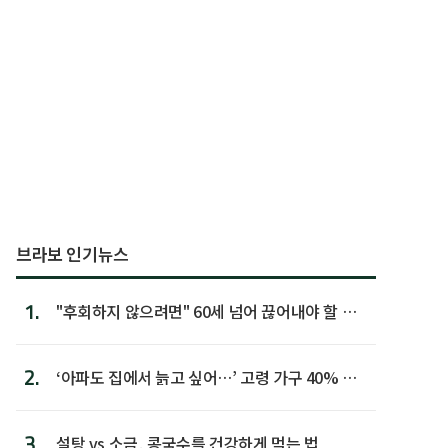
브라보 인기뉴스
1.
"후회하지 않으려면" 60세 넘어 끊어내야 할 사
람 1위
2.
‘아파도 집에서 늙고 싶어…’ 고령 가구 40% 노
후 주택이라 어...
3.
설탕 vs 소금, 콩국수를 건강하게 먹는 법