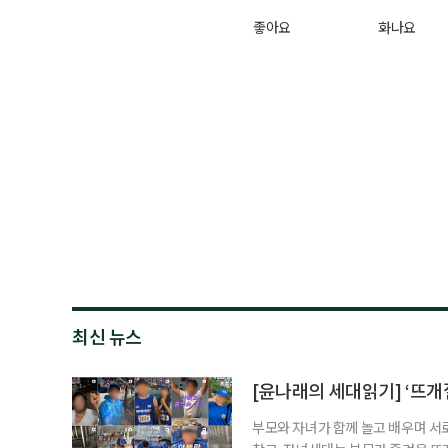
좋아요
화나요
최신 뉴스
[윤나래의 세대읽기] ‘뜨개질
부모와 자녀가 함께 놀고 배우며 서