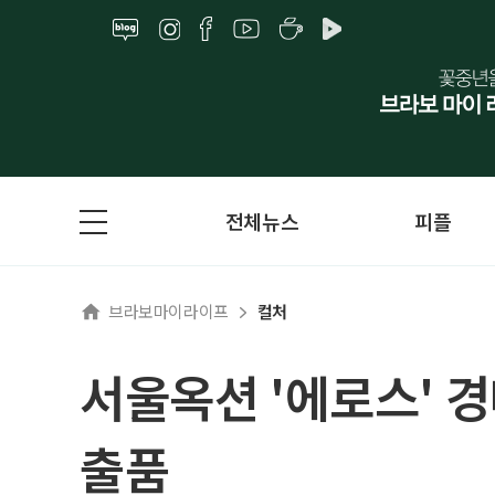
전체뉴스
피플
브라보마이라이프
컬처
서울옥션 '에로스' 경
출품