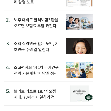
리 탐험 노트
2.
노후 대비로 달러보험? 환율
오르면 보험료 부담 커진다
3.
소액 직역연금 받는 노인, 기
초연금 수령 길 열린다
4.
초고령사회 ‘제1차 국가인구
전략 기본계획’에 담길 정책
은
5.
브라보 리포트 1호 ‘사오정
시대, 73세까지 일하기 전략’
발간