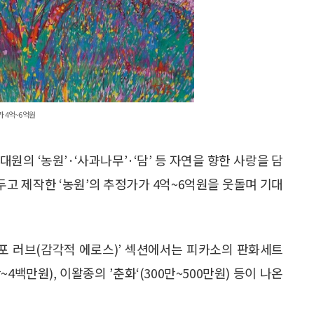
추정가 4억~6억원
는 이대원의 ‘농원’·‘사과나무’·‘담’ 등 자연을 향한 사랑을 담
앞두고 제작한 ‘농원’의 추정가가 4억~6억원을 웃돌며 기대
 포 러브(감각적 에로스)’ 섹션에서는 피카소의 판화세트
만~4백만원), 이왈종의 ’춘화‘(300만~500만원) 등이 나온