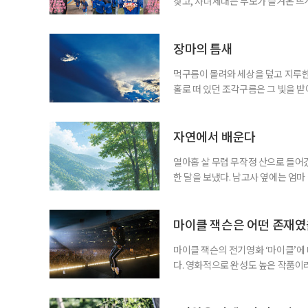
찾고, 자녀세대는 부모가 즐겨온 뜨
같아진 것은 아니지만 무엇이 젊은 
졌다. 이른바 ‘취향의 에이지리스’다
에 맞춰 뛰는 여름 축제는 오랫동안 
장마의 틈새
먹구름이 몰려와 세상을 덮고 지루한
홀로 떠 있던 조각구름은 그 빛을 
희망을 비춘다
자연에서 배운다
열아홉 살 무렵 무작정 산으로 들어갔
한 달을 보냈다. 남고사 옆에는 엄마
게 산은 내 사정을 묻지 않았다. 불
가 내려앉고, 낮에는 새가 울고, 밤
람의 눈길이 없는 곳에서 비로소 나는
마이클 잭슨은 어떤 존재
마이클 잭슨의 전기영화 ‘마이클’에
다. 영화적으로 완성도 높은 작품이
들기에 충분했다는 뜻이다. 누구나 마
전부터 세간의 관심을 끌어모았다. 