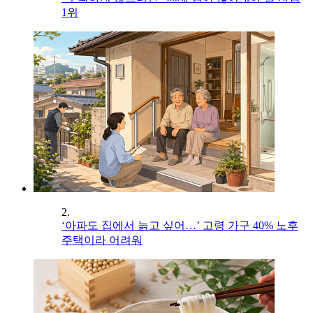
1위
2.
‘아파도 집에서 늙고 싶어…’ 고령 가구 40% 노후
주택이라 어려워