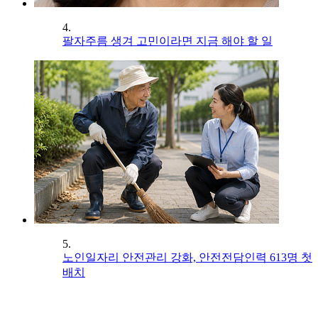
4.
팔자주름 생겨 고민이라면 지금 해야 할 일
5.
노인일자리 안전관리 강화, 안전전담인력 613명 첫
배치