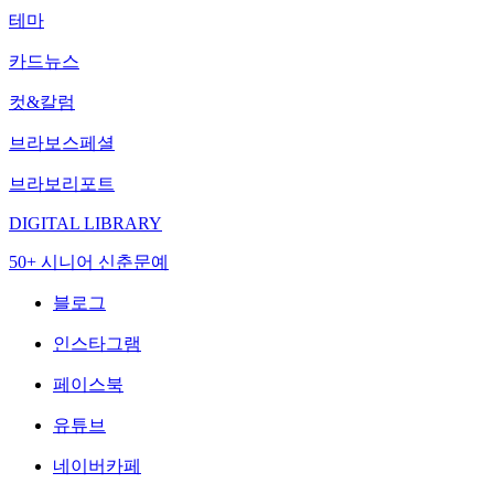
테마
카드뉴스
컷&칼럼
브라보스페셜
브라보리포트
DIGITAL LIBRARY
50+ 시니어 신춘문예
블로그
인스타그램
페이스북
유튜브
네이버카페