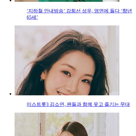
‘지하철 안내방송’ 강희선 성우, 영면에 들다 ‘향년
65세’
미스트롯3 김소연, 팬들과 함께 웃고 즐기는 무대