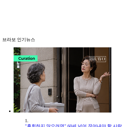
브라보 인기뉴스
1.
"후회하지 않으려면" 60세 넘어 끊어내야 할 사람