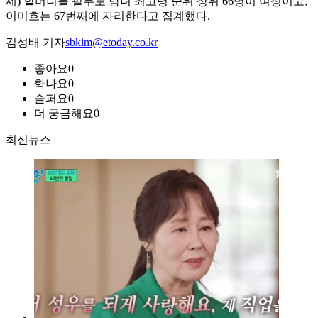
세) 할머니를 필두로 남녀 최고령 순위 상위 66명이 여성이고,
이미흐는 67번째에 자리한다고 집계했다.
김성배 기자
sbkim@etoday.co.kr
좋아요
0
화나요
0
슬퍼요
0
더 궁금해요
0
최신뉴스