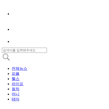
전체뉴스
피플
헬스
라이프
컬처
머니
테마