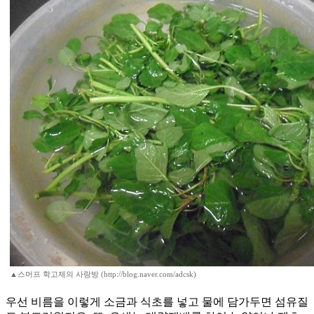
▲스머프 학고제의 사랑방 (http://blog.naver.com/adcsk)
우선 비름을 이렇게 소금과 식초를 넣고 물에 담가두면 섬유질