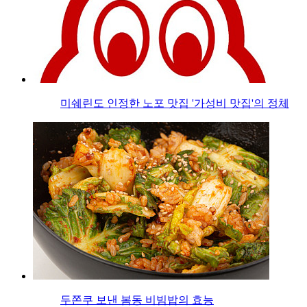
미쉐린도 인정한 노포 맛집 '가성비 맛집'의 정체
두쫀쿠 보낸 봄동 비빔밥의 효능