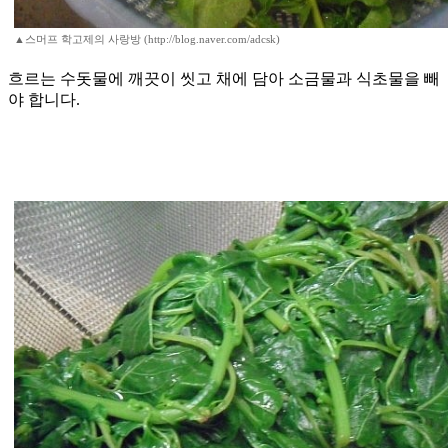
▲스머프 학고제의 사랑방 (http://blog.naver.com/adcsk)
​흐르는 수돗물에 깨끗이 씻고 채에 담아 소금물과 식초물을 빼
야 합니다.