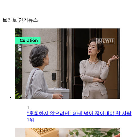
브라보 인기뉴스
1.
"후회하지 않으려면" 60세 넘어 끊어내야 할 사람
1위