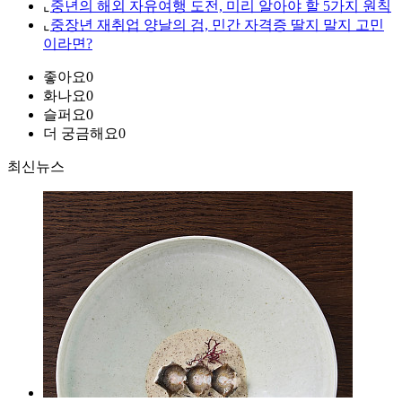
⌞
중년의 해외 자유여행 도전, 미리 알아야 할 5가지 원칙
⌞
중장년 재취업 양날의 검, 민간 자격증 딸지 말지 고민
이라면?
좋아요
0
화나요
0
슬퍼요
0
더 궁금해요
0
최신뉴스