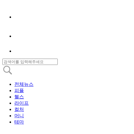
전체뉴스
피플
헬스
라이프
컬처
머니
테마