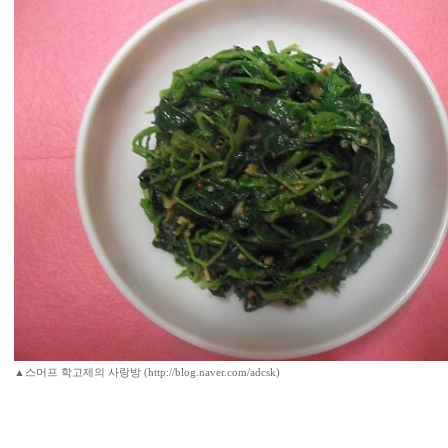
▲스머프 학고제의 사랑방 (http://blog.naver.com/adcsk)