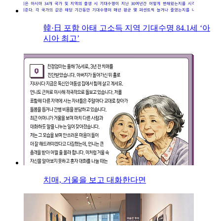
韓·日 포함 아태 고소득 지역 기대수명 84.1세 ‘아
시아 최고’
치매, 거울을 보고 대화한다면