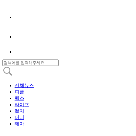
전체뉴스
피플
헬스
라이프
컬처
머니
테마