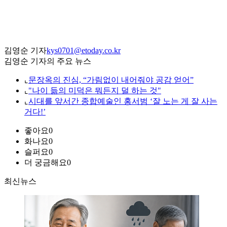
김영순 기자
kys0701@etoday.co.kr
김영순 기자의 주요 뉴스
⌞
문장옥의 진심, “가림없이 내어줘야 공감 얻어”
⌞
"나이 듦의 미덕은 뭐든지 덜 하는 것"
⌞
시대를 앞서간 종합예술인 홍서범 ‘잘 노는 게 잘 사는
거다!’
좋아요
0
화나요
0
슬퍼요
0
더 궁금해요
0
최신뉴스