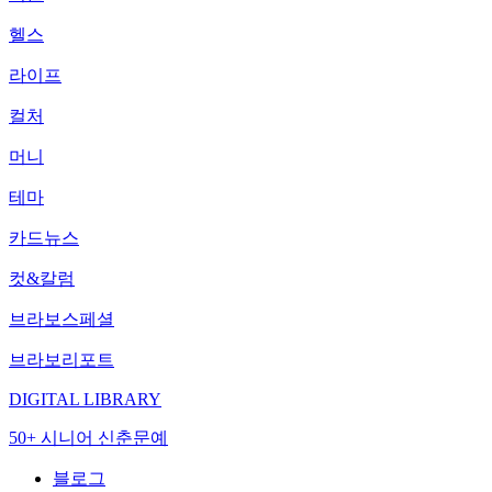
헬스
라이프
컬처
머니
테마
카드뉴스
컷&칼럼
브라보스페셜
브라보리포트
DIGITAL LIBRARY
50+ 시니어 신춘문예
블로그