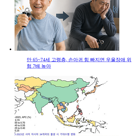
만 65~74세 고령층, 손아귀 힘 빠지면 우울장애 위
험 7배 높아