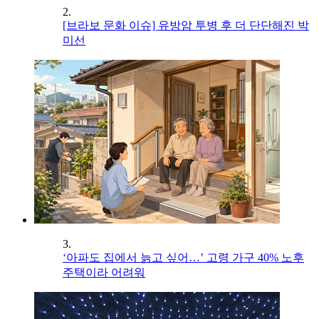
2.
[브라보 문화 이슈] 유방암 투병 후 더 단단해진 박
미선
3.
‘아파도 집에서 늙고 싶어…’ 고령 가구 40% 노후
주택이라 어려워