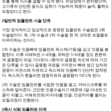
트를 통해 식사를 잘할 수 있게 됐다. 위장장애가 완치됐으며,
고기류의 단단한 음식도 섭취가 가능하여 체중이 늘며, 활력도
되찾았다고 한다.
#일반적 임플란트 시술 단계
가장 정석적이고 임상적으로 증명된 임플란트 수술법은 2회
수술법이다. 즉, 1차 수술과 2차 수술을 한 뒤 크라운 보철물로
마무리하는 것이다.
1차 수술은 잇몸뼈에 임플란트 픽스쳐(기둥)을 심고 잇몸을 봉
합한다. 이후 아래턱은 3~4개월, 위턱은 5~6개월 정도 튼튼하
게 골융합이 되길 기다린다. (환자의 골융합 속도에 따라 기간
은 단축될 수 있다) 골융합 과정을 거치면서 뼈에 생긴 상처와
염증이 자연스레 치유되고 픽스쳐와 잇몸뼈가 단단히 접착된
다. 픽스쳐가 흔들리면 염증치유와 골융합이 더디게 된다.
2차 수술은 임플란트를 식립한 잇몸을 열고, 커버스크류를 픽
스쳐에 달아준다. 간단한 잇몸수술이기 때문에 1달 이내면 잇
몸이 아물고, 어뷰트먼트(지지대)를 연결, 인공치아를 올리는
보철과정이 진행된다.
#즉시 식립 임플란트 단계