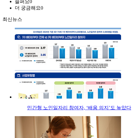
슬퍼요
0
더 궁금해요
0
최신뉴스
민간형 노인일자리 참여자, ‘배움 의지’도 높았다