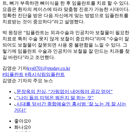
트, 뼈가 부족하면 뼈이식을 한 후 임플란트를 치료 할 수 있다.
요즘은 환자의 케이스에 따라 맞춤형 진료가 가능한 시대이다.
정확한 진단을 받은 다음 자신에게 맞는 방법으로 임플란트를
치료받는 것이 중요하다”라고 설명했다.
박 원장은 “임플란트는 외과수술과 인공치아 보철물이 필요한
치료로 특히 수술 못지 않게 보철이 중요하다”라며 “수술이 잘
되어도 보철물이 잘못되면 사용 중 불편함을 느낄 수 있다. 그
렇기에 임플란트 수술과 인공치아 보철을 잘 만드는 치과를 찾
길 바란다”라고 조언했다.
김영순 기자
kys0701@etoday.co.kr
#임플란트
#즉시식립임플란트
김영순 기자의 주요 뉴스
⌞
문장옥의 진심, “가림없이 내어줘야 공감 얻어”
⌞
"나이 듦의 미덕은 뭐든지 덜 하는 것"
⌞
시대를 앞서간 종합예술인 홍서범 ‘잘 노는 게 잘 사는
거다!’
좋아요
0
화나요
0