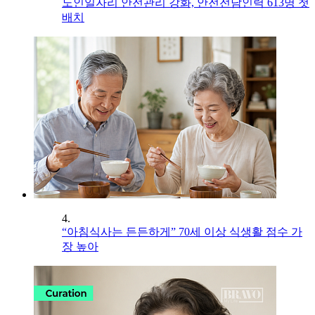
노인일자리 안전관리 강화, 안전전담인력 613명 첫
배치
4.
“아침식사는 든든하게” 70세 이상 식생활 점수 가
장 높아