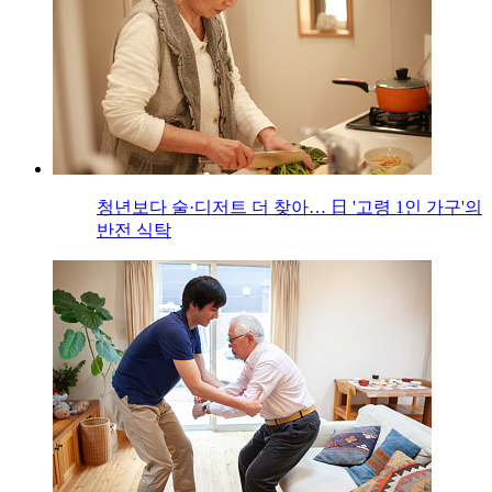
청년보다 술·디저트 더 찾아… 日 '고령 1인 가구'의
반전 식탁