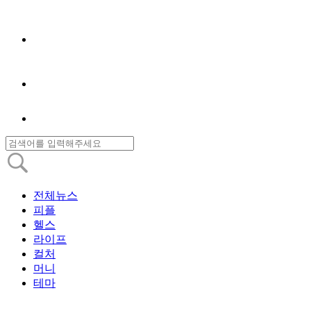
전체뉴스
피플
헬스
라이프
컬처
머니
테마