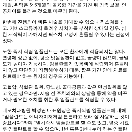
개월, 위턱은 5~6개월의 골융합 기간을 거친 뒤 최종 보철, 인
공치아를 올리는 것으로 마무리 된다.
한번에 진행되어 빠른 시술을 기대할 수 있으나 픽스쳐를 심
고, 커버스크류까지 올려 임시치아를 부착한 상태일 경우, 심
한 저작력이 가해지면 픽스쳐 고정이 흔들릴 수 있다는 단점이
있다.
또한 즉시 식립 임플란트는 모든 환자에게 적용되지는 않다.
연령에 상관 없이, 평소 잇몸질환이 없고, 골량이 많으며, 골밀
도가 높아야 가능하다. 임플란트가 잇몸뼈에 식립되어 흔들리
지 않고 단단하게 지탱해야 하기 때문. 짧은 기간 안에 치료를
완료해야 하는 환자의 경우도 가능하다.
고혈압, 심혈관 질환, 당뇨병, 골다공증과 같은 만성질환을 앓
고 있는 경우라면, 시술 전 주치의와의 상담을 통해 약을 바꾸
거나 필요한 조치를 취한 후 임플란트를 식립할 수 있다.
네모치과병원 박성연 대표원장은 즉시식립 임플란트에 대해
“임플란트는 에너자이저처럼 튼튼하고 오래 잘 사용하는 것이
중요하다”라며 “발치즉시 임플란트를 할 수도 있고, 염증 치료
후 임플란트를 할 수 있으며, 1번 혹은 2번나누어 하는 임플란