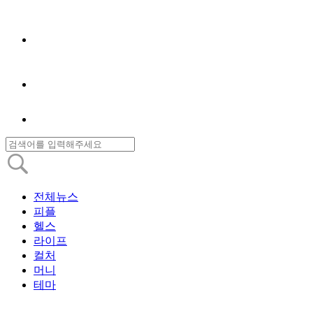
전체뉴스
피플
헬스
라이프
컬처
머니
테마