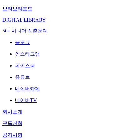
브라보리포트
DIGITAL LIBRARY
50+ 시니어 신춘문예
블로그
인스타그램
페이스북
유튜브
네이버카페
네이버TV
회사소개
구독신청
공지사항