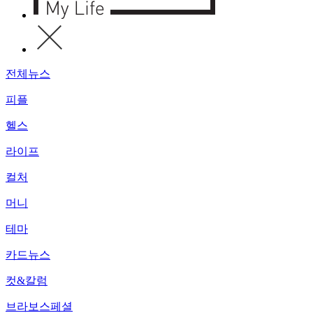
전체뉴스
피플
헬스
라이프
컬처
머니
테마
카드뉴스
컷&칼럼
브라보스페셜