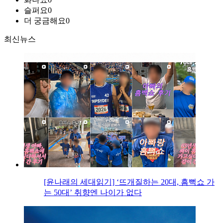
슬퍼요
0
더 궁금해요
0
최신뉴스
[윤나래의 세대읽기] ‘뜨개질하는 20대, 흠뻑쇼 가
는 50대’ 취향엔 나이가 없다