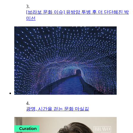
3.
[브라보 문화 이슈] 유방암 투병 후 더 단단해진 박
미선
4.
광명, 시간을 걷는 문화 마실길