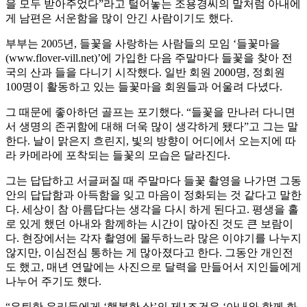
을 모두 받아주었다”라고 털어놓는 조용경씨의 말처럼 아내에
게 남편은 서운함을 많이 안긴 사람이기도 했다.
부부는 2005년, 들꽃을 사랑하는 사람들의 모임 ‘들꽃마을
(www.flover-vill.net)’에 가입한 다음 주말마다 들꽃을 찾아 전
국의 산과 들을 다니기 시작했다. 일반 회원 2000명, 정회원
100명이 활동하고 있는 들꽃마을 회원들과 어울려 다녔다.
그 때문에 좋아하던 골프는 포기했다. “들꽃을 만나러 다니면
서 생명의 존귀함에 대해 더욱 많이 생각하게 됐다”고 그는 말
한다. 날이 맑은지 흐린지, 빛의 방향이 어디에서 오는지에 따
라 카메라에 포착되는 들꽃의 모습은 달라진다.
그는 답답하고 서글퍼질 때 주말마다 들꽃 촬영을 나가면 그동
안의 답답함과 아득함을 잊고 마음이 정화되는 것 같다고 말한
다. 세상이 참 아름답다는 생각을 다시 하게 된다고. 평생을 홀
로 있게 했던 아내와 함께하는 시간이 많아진 것도 큰 보람이
다. 현장에서는 각자 촬영에 몰두하느라 많은 이야기를 나누지
않지만, 이심전심 통하는 게 많아졌다고 한다. 그동안 개인전
도 했고, 매년 연말에는 사진으로 달력을 만들어서 지인들에게
나누어 주기도 했다.
“은퇴한 우리들에게 ‘행복한 삶’의 제1조건은 ‘아내와 함께 화