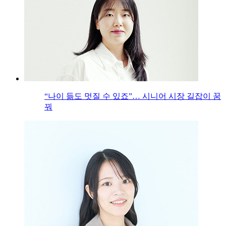
“나이 듦도 멋질 수 있죠”… 시니어 시장 길잡이 꿈
꿔