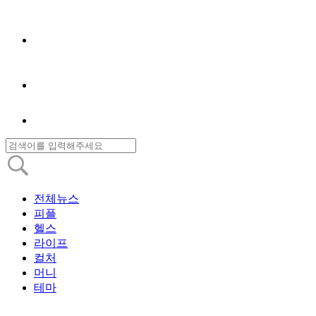
전체뉴스
피플
헬스
라이프
컬처
머니
테마