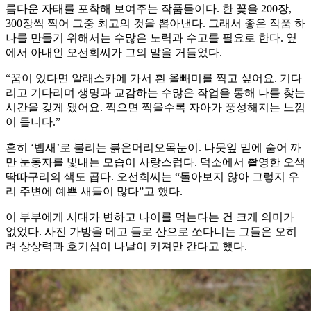
름다운 자태를 포착해 보여주는 작품들이다. 한 꽃을 200장,
300장씩 찍어 그중 최고의 컷을 뽑아낸다. 그래서 좋은 작품 하
나를 만들기 위해서는 수많은 노력과 수고를 필요로 한다. 옆
에서 아내인 오선희씨가 그의 말을 거들었다.
“꿈이 있다면 알래스카에 가서 흰 올빼미를 찍고 싶어요. 기다
리고 기다리며 생명과 교감하는 수많은 작업을 통해 나를 찾는
시간을 갖게 됐어요. 찍으면 찍을수록 자아가 풍성해지는 느낌
이 듭니다.”
흔히 ‘뱁새’로 불리는 붉은머리오목눈이. 나뭇잎 밑에 숨어 까
만 눈동자를 빛내는 모습이 사랑스럽다. 덕소에서 촬영한 오색
딱따구리의 색도 곱다. 오선희씨는 “돌아보지 않아 그렇지 우
리 주변에 예쁜 새들이 많다”고 했다.
이 부부에게 시대가 변하고 나이를 먹는다는 건 크게 의미가
없었다. 사진 가방을 메고 들로 산으로 쏘다니는 그들은 오히
려 상상력과 호기심이 나날이 커져만 간다고 했다.