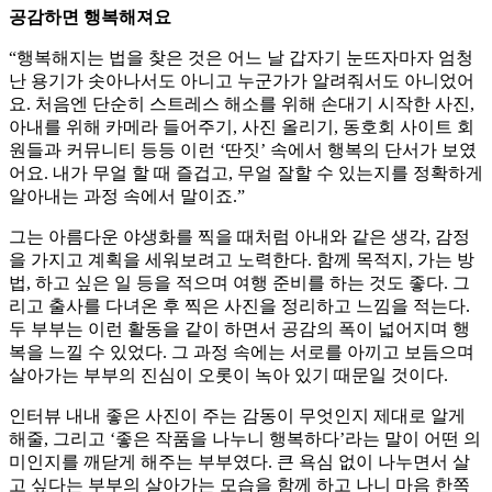
공감하면 행복해져요
“행복해지는 법을 찾은 것은 어느 날 갑자기 눈뜨자마자 엄청
난 용기가 솟아나서도 아니고 누군가가 알려줘서도 아니었어
요. 처음엔 단순히 스트레스 해소를 위해 손대기 시작한 사진,
아내를 위해 카메라 들어주기, 사진 올리기, 동호회 사이트 회
원들과 커뮤니티 등등 이런 ‘딴짓’ 속에서 행복의 단서가 보였
어요. 내가 무얼 할 때 즐겁고, 무얼 잘할 수 있는지를 정확하게
알아내는 과정 속에서 말이죠.”
그는 아름다운 야생화를 찍을 때처럼 아내와 같은 생각, 감정
을 가지고 계획을 세워보려고 노력한다. 함께 목적지, 가는 방
법, 하고 싶은 일 등을 적으며 여행 준비를 하는 것도 좋다. 그
리고 출사를 다녀온 후 찍은 사진을 정리하고 느낌을 적는다.
두 부부는 이런 활동을 같이 하면서 공감의 폭이 넓어지며 행
복을 느낄 수 있었다. 그 과정 속에는 서로를 아끼고 보듬으며
살아가는 부부의 진심이 오롯이 녹아 있기 때문일 것이다.
인터뷰 내내 좋은 사진이 주는 감동이 무엇인지 제대로 알게
해줄, 그리고 ‘좋은 작품을 나누니 행복하다’라는 말이 어떤 의
미인지를 깨닫게 해주는 부부였다. 큰 욕심 없이 나누면서 살
고 싶다는 부부의 살아가는 모습을 함께 하고 나니 마음 한쪽