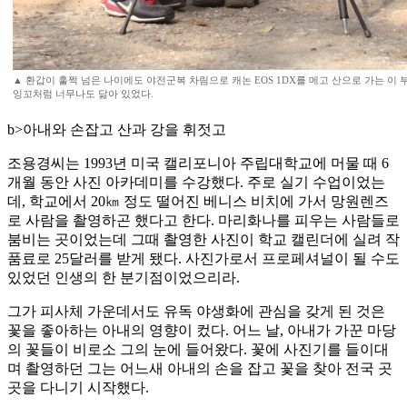
▲ 환갑이 훌쩍 넘은 나이에도 야전군복 차림으로 캐논 EOS 1DX를 메고 산으로 가는 이 
잉꼬처럼 너무나도 닮아 있었다.
b>아내와 손잡고 산과 강을 휘젓고
조용경씨는 1993년 미국 캘리포니아 주립대학교에 머물 때 6
개월 동안 사진 아카데미를 수강했다. 주로 실기 수업이었는
데, 학교에서 20㎞ 정도 떨어진 베니스 비치에 가서 망원렌즈
로 사람을 촬영하곤 했다고 한다. 마리화나를 피우는 사람들로
붐비는 곳이었는데 그때 촬영한 사진이 학교 캘린더에 실려 작
품료로 25달러를 받게 됐다. 사진가로서 프로페셔널이 될 수도
있었던 인생의 한 분기점이었으리라.
그가 피사체 가운데서도 유독 야생화에 관심을 갖게 된 것은
꽃을 좋아하는 아내의 영향이 컸다. 어느 날, 아내가 가꾼 마당
의 꽃들이 비로소 그의 눈에 들어왔다. 꽃에 사진기를 들이대
며 촬영하던 그는 어느새 아내의 손을 잡고 꽃을 찾아 전국 곳
곳을 다니기 시작했다.