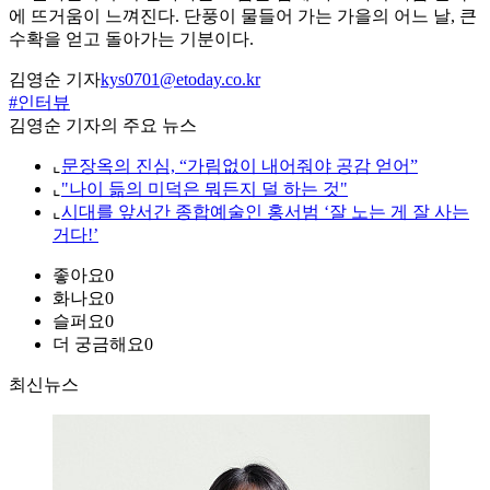
에 뜨거움이 느껴진다. 단풍이 물들어 가는 가을의 어느 날, 큰
수확을 얻고 돌아가는 기분이다.
김영순 기자
kys0701@etoday.co.kr
#인터뷰
김영순 기자의 주요 뉴스
⌞
문장옥의 진심, “가림없이 내어줘야 공감 얻어”
⌞
"나이 듦의 미덕은 뭐든지 덜 하는 것"
⌞
시대를 앞서간 종합예술인 홍서범 ‘잘 노는 게 잘 사는
거다!’
좋아요
0
화나요
0
슬퍼요
0
더 궁금해요
0
최신뉴스