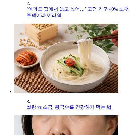
2.
‘아파도 집에서 늙고 싶어…’ 고령 가구 40% 노후
주택이라 어려워
3.
설탕 vs 소금, 콩국수를 건강하게 먹는 법