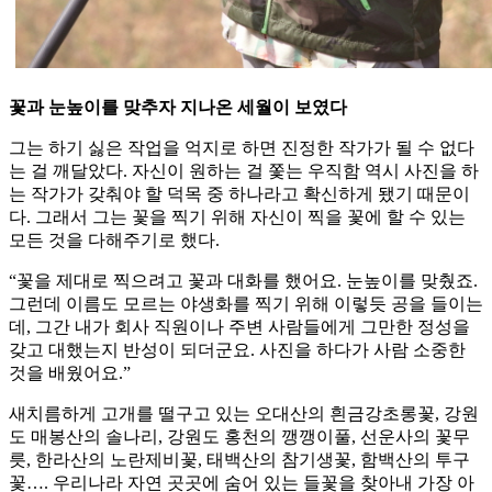
꽃과 눈높이를 맞추자 지나온 세월이 보였다
그는 하기 싫은 작업을 억지로 하면 진정한 작가가 될 수 없다
는 걸 깨달았다. 자신이 원하는 걸 쫓는 우직함 역시 사진을 하
는 작가가 갖춰야 할 덕목 중 하나라고 확신하게 됐기 때문이
다. 그래서 그는 꽃을 찍기 위해 자신이 찍을 꽃에 할 수 있는
모든 것을 다해주기로 했다.
“꽃을 제대로 찍으려고 꽃과 대화를 했어요. 눈높이를 맞췄죠.
그런데 이름도 모르는 야생화를 찍기 위해 이렇듯 공을 들이는
데, 그간 내가 회사 직원이나 주변 사람들에게 그만한 정성을
갖고 대했는지 반성이 되더군요. 사진을 하다가 사람 소중한
것을 배웠어요.”
새치름하게 고개를 떨구고 있는 오대산의 흰금강초롱꽃, 강원
도 매봉산의 솔나리, 강원도 홍천의 깽깽이풀, 선운사의 꽃무
릇, 한라산의 노란제비꽃, 태백산의 참기생꽃, 함백산의 투구
꽃…. 우리나라 자연 곳곳에 숨어 있는 들꽃을 찾아내 가장 아