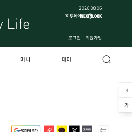
2026.08.06
로그인
회원가입
머니
테마
가
가
선호매체 추가