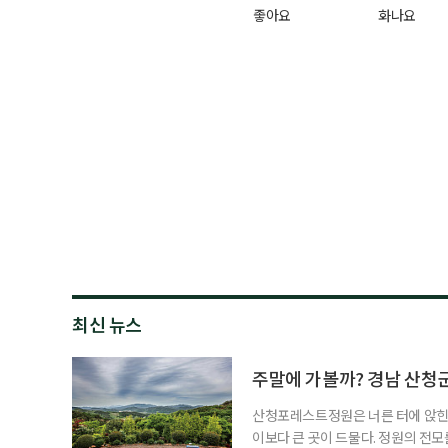
좋아요
화나요
최신 뉴스
주말에 가볼까? 경남 산
산청포레스트정원은 너른 터에 앉힌 정
이보다 큰 곳이 드물다. 정원의 전모