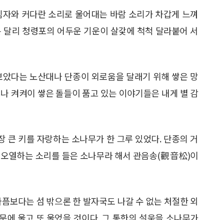
림자와 커다란 소리로 울어대는 바람 소리가 차갑게 느껴
는 달리 청령포의 어두운 기운이 살갗에 척척 달라붙어 서
보았다는 노산대나 단종이 외로움을 달래기 위해 쌓은 망
나 켜켜이 쌓은 돌들이 품고 있는 이야기들은 내게 별 감
 큰 키를 자랑하는 소나무가 한 그루 있었다. 단종의 거
고, 오열하는 소리를 들은 소나무라 해서 관음송(觀音松)이
아픔보다는 섬 밖으론 한 발자국도 나갈 수 없는 처절한 외
때문에 울고 또 울었을 것이다. 그 통한의 설움을 소나무가