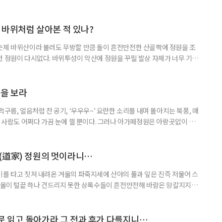
히 야생적인 정취랄까, 여느 정원에서 쉽사리 느낄 수 없는 원초적이고 그
는 곳이다. 정원 스케일이 너무 크면 경관의 균형과 조화에 차질이 생겨 헐
업 끝에 어쩔 수 없이 귀결된 여백이 지나치게 휑하면 스산할 수
번 바위처럼 살아본 적 있나?
숫제 바위산이라 불러도 무방할 만큼 돌이 흔전만전한 산골짝에 정원을 조
런 정원이 다시없다. 바위투성이 악산에 정원을 꾸릴 발상 자체가 너무 기발
정원 내에 바위정원이 있다. 그러나 인근 고속도로 건설 공사장에서 나온 바
준에 그쳤다. 무등산 바우정원은 순도와 농도가 높은 바위정원이다. 자연 정
성과 야생성을, 미감과 상징성을 오롯이 만끽할 수 있는 이색 정원이다. 바위
춤을 보라
구름, 얼음처럼 찬 공기, ‘우우우~’ 요란한 소리를 내며 몰아치는 북풍, 매
는 사람도 어쩌다 가끔 눈에 띌 뿐이다. 그러나 아가페정원은 아랑곳없이 푸
 성황을 이루어 초록을 뿜는 게 아닌가. 겨울 정원의 주도권을 틀어쥔 강자
표정을 지어 보이는 소나무·잣나무·향나무·꽝꽝나무 등속의 상록수들로 엄
의 서막은 향나무 군락과 함께 열린다. 하나같이 싱싱한 나무들이다.
(道家) 정원의 멋이라니…
이를 타고 짓쳐 내려온 겨울의 파죽지세에 산야의 풀과 잎은 진즉 저물어 스
 겨울이 털끝 하나 건드리지 못한 상록수들이 흔전만전해 바람은 앙칼지지만
 씻기는 기분이다. 한낮의 햇볕은 산마을 사람들의 소식이 궁금한가 보다.
모여 소곤거린다. 이한메미술관정원은 마을 안통의 길 끝에 있다. 이곳은 원
, 폐교된 이후 정원으로 변모했다. 이 얼마나 다행스러운가. 왁살스러운
 읽고 돌아가라 그 전과 후가 다를지니…