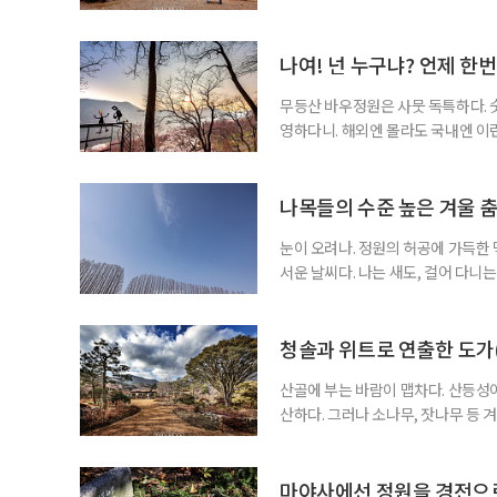
정원은 아니다. 깊은 맛이랄까, 다분
윽한 심미감을 자아내 뇌리에 새겨지
겁게 다가올 수 있다. 가령 조경 작
나여! 넌 누구냐? 언제 한
무등산 바우정원은 사뭇 독특하다. 
영하다니. 해외엔 몰라도 국내엔 이
해 비현실적일 수 있다. 순천만국가
위 다수를 모아 듬성듬성 배치한 수
원의 본이다. 천연 기암괴석의 원초
나목들의 수준 높은 겨울 
눈이 오려나. 정원의 허공에 가득한 먹
서운 날씨다. 나는 새도, 걸어 다니
르러 청신하다. 상록수들이 흔전만전
들의 위엄이라니. 저마다 말짱한 
동의 한낮이 은근히 생동한다. 정원
청솔과 위트로 연출한 도가
산골에 부는 바람이 맵차다. 산등성
산하다. 그러나 소나무, 잣나무 등
여전히 상큼한 청풍이다. 오장육부가
그것들은 유난히 인가의 지붕 위에 
래 자그만 초등학교가 있었던 곳으로
마야사에선 정원을 경전으로