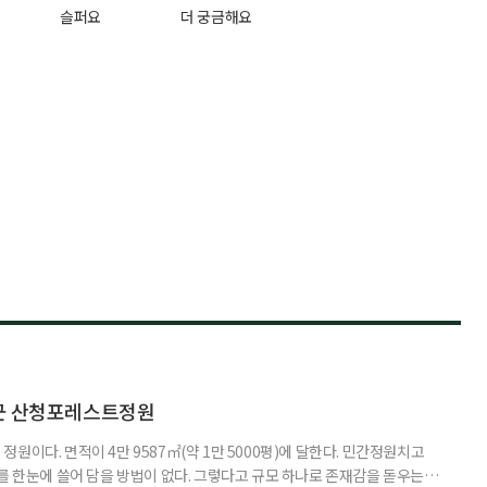
슬퍼요
더 궁금해요
청군 산청포레스트정원
원이다. 면적이 4만 9587㎡(약 1만 5000평)에 달한다. 민간정원치고
를 한눈에 쓸어 담을 방법이 없다. 그렇다고 규모 하나로 존재감을 돋우는