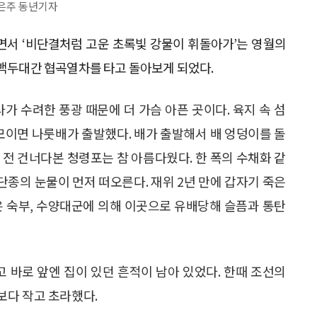
최은주 동년기자
으면서 ‘비단결처럼 고운 초록빛 강물이 휘돌아가’는 영월의
 백두대간 협곡열차를 타고 돌아보게 되었다.
가 수려한 풍광 때문에 더 가슴 아픈 곳이다. 육지 속 섬
 모이면 나룻배가 출발했다. 배가 출발해서 배 엉덩이를 돌
 전 건너다본 청령포는 참 아름다웠다. 한 폭의 수채화 같
 단종의 눈물이 먼저 떠오른다. 재위 2년 만에 갑자기 죽은
은 숙부, 수양대군에 의해 이곳으로 유배당해 슬픔과 통탄
고 바로 앞엔 집이 있던 흔적이 남아 있었다. 한때 조선의
보다 작고 초라했다.