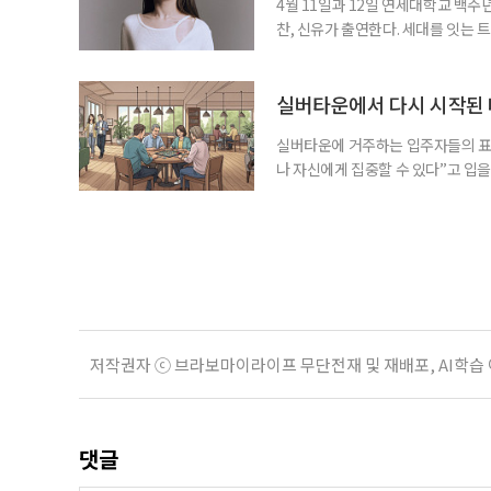
4월 11일과 12일 연세대학교 백주
찬, 신유가 출연한다. 세대를 잇는
트를 선택한 이유와 팬들을 향한 마음
제’ 대상을 수상하면서 트로트 가수
그는 트로트의 가장 큰 매력은 ‘세대
실버타운에서 다시 시작된 
실버타운에 거주하는 입주자들의 표
나 자신에게 집중할 수 있다”고 입을
되고, 요리를 직접 하지 않아도 되며
다. 한 번쯤은 직접 살아보라고 권
전혀 다르기 때문이라고 했다. 배우
저작권자 ⓒ 브라보마이라이프 무단전재 및 재배포, AI학습
댓글