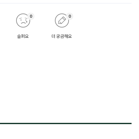
0
0
슬퍼요
더 궁금해요