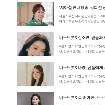
‘지하철 안내방송’ 강희선 성
서울과 부산 지하철 안내방송, 1980
에게 익숙한 목소리의 주인공인 성우 
2시께 지병으로 별세했다. 발인은 
원 아너스톤이다. 고인은 지난 202
중에도 녹음실을 지키며 성우 활동을
미스트롯3 김소연, 팬들과 
4월 11일과 12일 연세대학교 백주
찬, 신유가 출연한다. 세대를 잇는
트를 선택한 이유와 팬들을 향한 마
한 순간이다. 그는 트로트 경연대회
은 트로트 가수의 길을 걷게 된 계기
미스트롯3 나영, 팬들에게 
4월 11일과 12일 연세대학교 백주
찬, 신유가 출연한다. 세대를 잇는
트를 선택한 이유와 팬들을 향한 마음
되는 것이 꿈이었다. 특히 선배 트로
배님의 무대를 보며 ‘나도 저렇게 노
미스트롯3 善 배아현, 트로