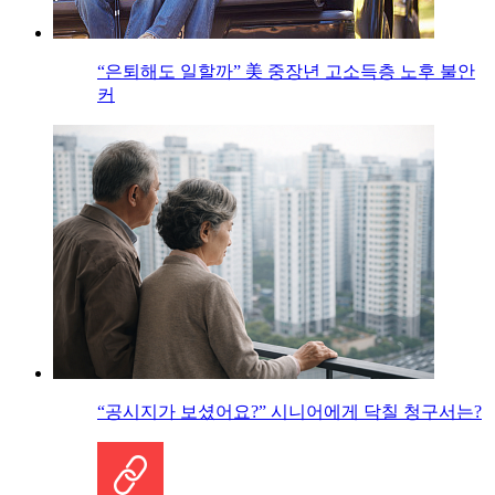
“은퇴해도 일할까” 美 중장년 고소득층 노후 불안
커
“공시지가 보셨어요?” 시니어에게 닥칠 청구서는?