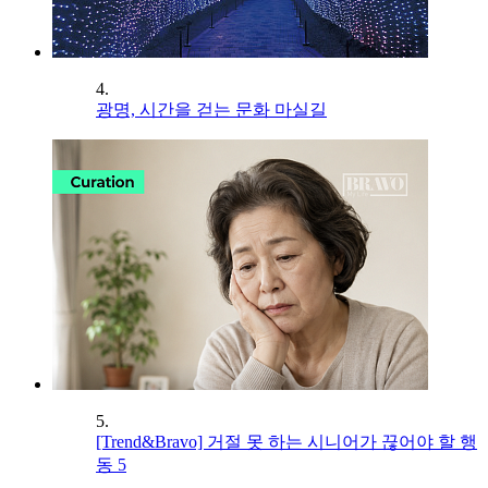
4.
광명, 시간을 걷는 문화 마실길
5.
[Trend&Bravo] 거절 못 하는 시니어가 끊어야 할 행
동 5