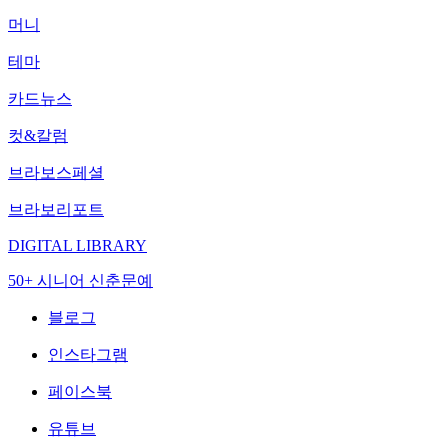
머니
테마
카드뉴스
컷&칼럼
브라보스페셜
브라보리포트
DIGITAL LIBRARY
50+ 시니어 신춘문예
블로그
인스타그램
페이스북
유튜브