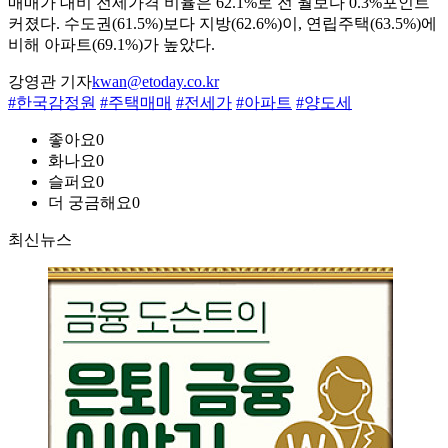
매매가 대비 전세가격 비율은 62.1%로 전 월보다 0.3%포인트
커졌다. 수도권(61.5%)보다 지방(62.6%)이, 연립주택(63.5%)에
비해 아파트(69.1%)가 높았다.
강영관 기자
kwan@etoday.co.kr
#한국감정원
#주택매매
#전세가
#아파트
#양도세
좋아요
0
화나요
0
슬퍼요
0
더 궁금해요
0
최신뉴스