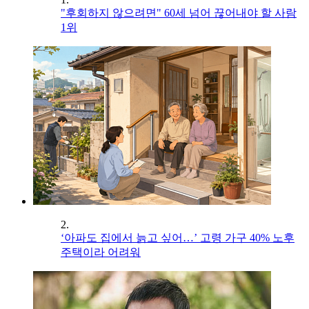
"후회하지 않으려면" 60세 넘어 끊어내야 할 사람
1위
2.
‘아파도 집에서 늙고 싶어…’ 고령 가구 40% 노후
주택이라 어려워