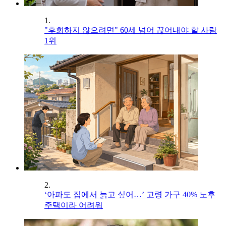
1.
"후회하지 않으려면" 60세 넘어 끊어내야 할 사람
1위
2.
‘아파도 집에서 늙고 싶어…’ 고령 가구 40% 노후
주택이라 어려워