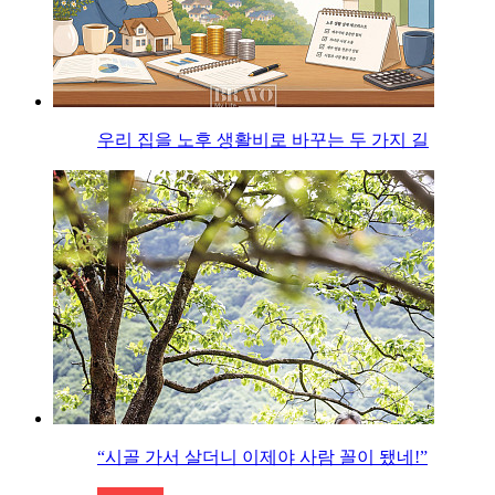
우리 집을 노후 생활비로 바꾸는 두 가지 길
“시골 가서 살더니 이제야 사람 꼴이 됐네!”