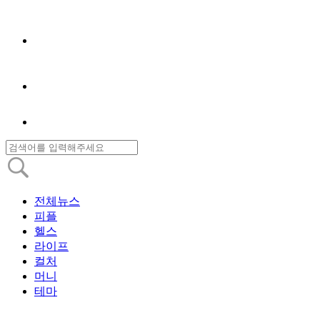
전체뉴스
피플
헬스
라이프
컬처
머니
테마