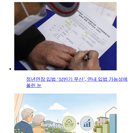
정년연장 입법 ‘상반기 무산’, 연내 입법 가능성에
쏠린 눈