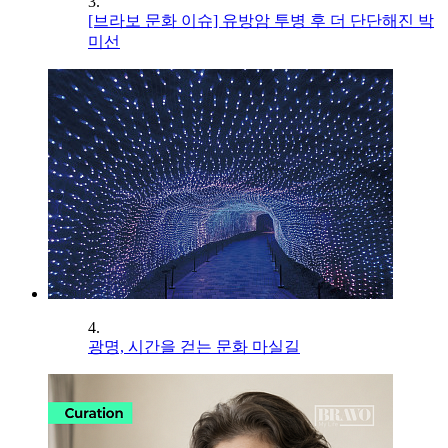
3.
[브라보 문화 이슈] 유방암 투병 후 더 단단해진 박
미선
4.
광명, 시간을 걷는 문화 마실길