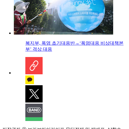
복지부, 폭염 초기대응반→‘폭염대응 비상대책본
부’ 격상 대응