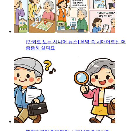
[만화로 보는 시니어 뉴스] 폭염 속 치매어르신 더
촘촘히 살펴요