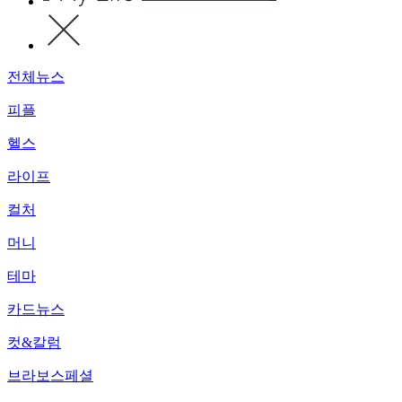
전체뉴스
피플
헬스
라이프
컬처
머니
테마
카드뉴스
컷&칼럼
브라보스페셜