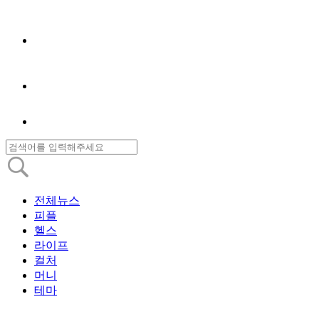
전체뉴스
피플
헬스
라이프
컬처
머니
테마