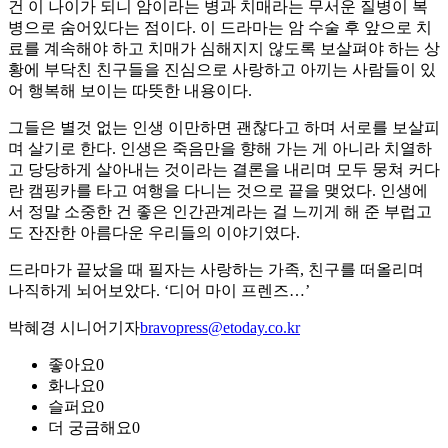
건 이 나이가 되니 암이라는 병과 치매라는 무서운 질병이 복
병으로 숨어있다는 점이다. 이 드라마는 암 수술 후 앞으로 치
료를 계속해야 하고 치매가 심해지지 않도록 보살펴야 하는 상
황에 부닥친 친구들을 진심으로 사랑하고 아끼는 사람들이 있
어 행복해 보이는 따뜻한 내용이다.
그들은 별것 없는 인생 이만하면 괜찮다고 하며 서로를 보살피
며 살기로 한다. 인생은 죽음만을 향해 가는 게 아니라 치열하
고 당당하게 살아내는 것이라는 결론을 내리며 모두 뭉쳐 커다
란 캠핑카를 타고 여행을 다니는 것으로 끝을 맺었다. 인생에
서 정말 소중한 건 좋은 인간관계라는 걸 느끼게 해 준 부럽고
도 잔잔한 아름다운 우리들의 이야기였다.
드라마가 끝났을 때 필자는 사랑하는 가족, 친구를 떠올리며
나직하게 뇌어보았다. ‘디어 마이 프렌즈…’
박혜경 시니어기자
bravopress@etoday.co.kr
좋아요
0
화나요
0
슬퍼요
0
더 궁금해요
0