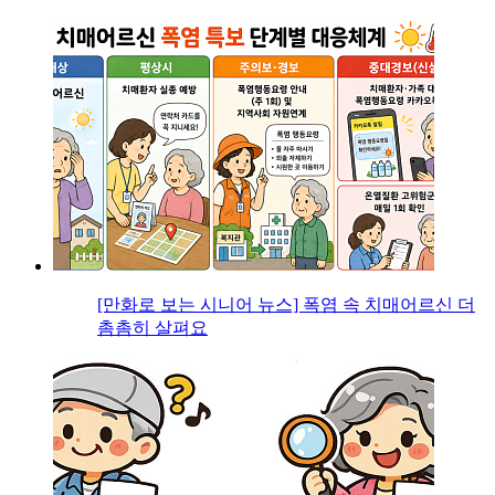
[만화로 보는 시니어 뉴스] 폭염 속 치매어르신 더
촘촘히 살펴요