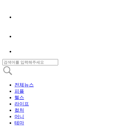
전체뉴스
피플
헬스
라이프
컬처
머니
테마