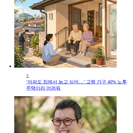
2.
‘아파도 집에서 늙고 싶어…’ 고령 가구 40% 노후
주택이라 어려워