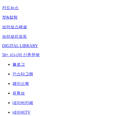
카드뉴스
컷&칼럼
브라보스페셜
브라보리포트
DIGITAL LIBRARY
50+ 시니어 신춘문예
블로그
인스타그램
페이스북
유튜브
네이버카페
네이버TV