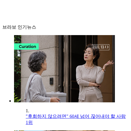
브라보 인기뉴스
1.
"후회하지 않으려면" 60세 넘어 끊어내야 할 사람
1위