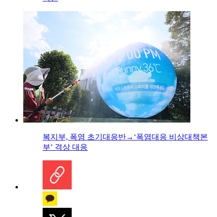
복지부, 폭염 초기대응반→‘폭염대응 비상대책본
부’ 격상 대응