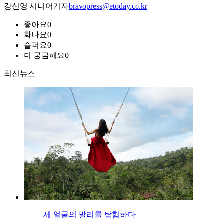
강신영 시니어기자
bravopress@etoday.co.kr
좋아요
0
화나요
0
슬퍼요
0
더 궁금해요
0
최신뉴스
세 얼굴의 발리를 탐험하다