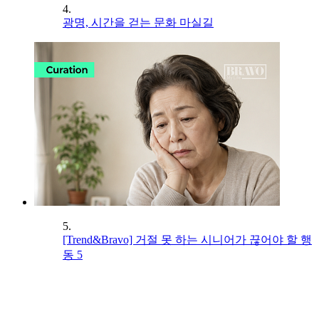
4.
광명, 시간을 걷는 문화 마실길
5.
[Trend&Bravo] 거절 못 하는 시니어가 끊어야 할 행
동 5