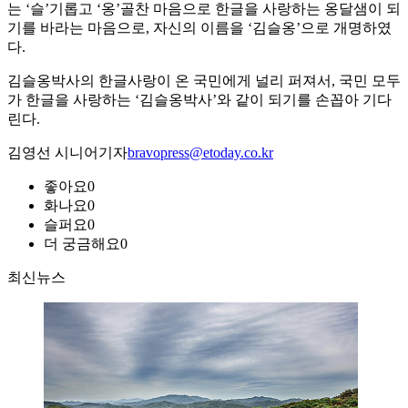
는 ‘슬’기롭고 ‘옹’골찬 마음으로 한글을 사랑하는 옹달샘이 되
기를 바라는 마음으로, 자신의 이름을 ‘김슬옹’으로 개명하였
다.
김슬옹박사의 한글사랑이 온 국민에게 널리 퍼져서, 국민 모두
가 한글을 사랑하는 ‘김슬옹박사’와 같이 되기를 손꼽아 기다
린다.
김영선 시니어기자
bravopress@etoday.co.kr
좋아요
0
화나요
0
슬퍼요
0
더 궁금해요
0
최신뉴스