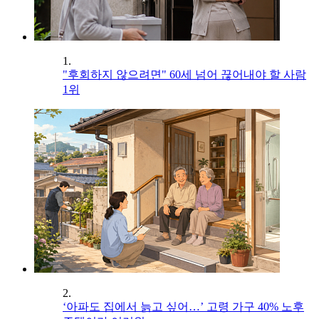
1.
"후회하지 않으려면" 60세 넘어 끊어내야 할 사람
1위
2.
‘아파도 집에서 늙고 싶어…’ 고령 가구 40% 노후