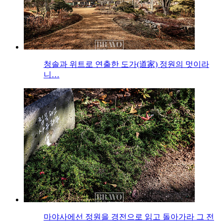
청솔과 위트로 연출한 도가(道家) 정원의 멋이라
니…
마야사에선 정원을 경전으로 읽고 돌아가라 그 전