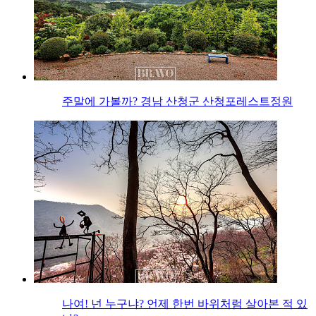
주말에 가볼까? 경남 산청군 산청포레스트정원
나여! 넌 누구냐? 언제 한번 바위처럼 살아본 적 있