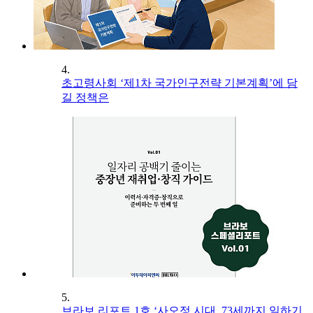
4.
초고령사회 ‘제1차 국가인구전략 기본계획’에 담
길 정책은
5.
브라보 리포트 1호 ‘사오정 시대, 73세까지 일하기