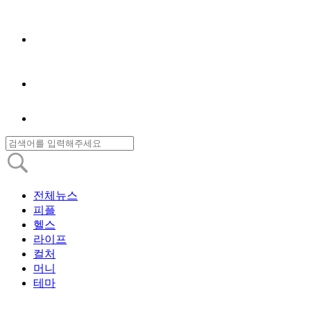
전체뉴스
피플
헬스
라이프
컬처
머니
테마