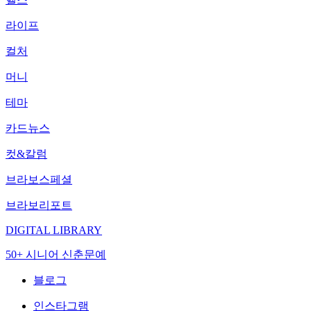
라이프
컬처
머니
테마
카드뉴스
컷&칼럼
브라보스페셜
브라보리포트
DIGITAL LIBRARY
50+ 시니어 신춘문예
블로그
인스타그램