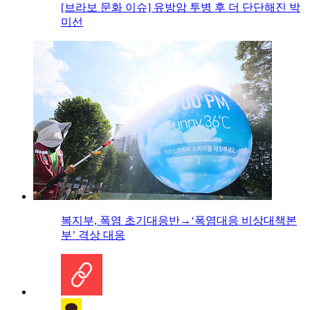
[브라보 문화 이슈] 유방암 투병 후 더 단단해진 박
미선
복지부, 폭염 초기대응반→‘폭염대응 비상대책본
부’ 격상 대응