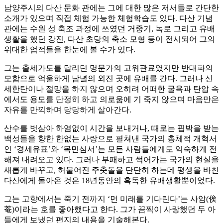
남양주시의 다산 문화 관에는 그에 대한 많은 저서들로 간단한
소개가 있으며 직접 체험 가능한 체험학습도 있다. 다산 기념
관에는 수원 성 축조 과정에 쓰였던 거중기, 녹로 그리고 유배
생활을 했던 강진, 다산 초당의 축소 모형 등이 전시되어 그의
위대한 업적들을 한눈에 볼 수가 있다.
그는 출세가도를 달리던 명문가의 고위관료였지만 반대파의
모함으로 억울하게 남녘의 외진 곳에 유배를 간다. 그러나 신
세한탄이나 절망을 하지 않으며 오히려 어떠한 굴욕과 탄압 속
에서도 용모를 단정히 하고 의로움에 기 죽지 않으며 마음만은
자유를 만끽하며 당당하게 살아간다.
산수를 벗삼아 하염없이 시간을 보내거나, 때로는 핍박을 받는
백성들을 향한 한없는 사랑으로 펼쳐낸 국가의 총체적 개혁서
인 ‘경세유표’와 ‘목민심서’는 모든 사람들에게도 익숙하게 전
해져 내려오고 있다. 그러나 부패하고 썩어가는 국가의 현실을
새롭게 바꾸고, 허물어진 주춧돌을 단단히 하는데 평생을 바친
다산에게 돌아온 것은 18년동안의 혹독한 유배생활뿐이었다.
그는 고향에서는 죽기 전까지 ‘먼 미래를 기다린다’는 사암(俟
菴)이라는 호를 좋아했다고 한다. 그가 끔찍이 사랑했던 두 아
들에게 보냈던 편지의 내용을 기술해본다.