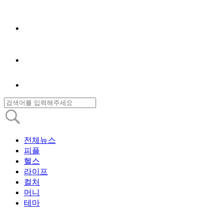
전체뉴스
피플
헬스
라이프
컬처
머니
테마