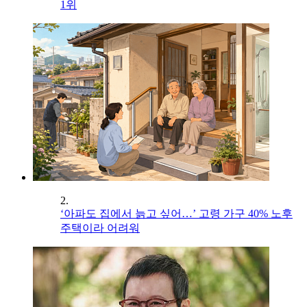
1위
2.
‘아파도 집에서 늙고 싶어…’ 고령 가구 40% 노후
주택이라 어려워