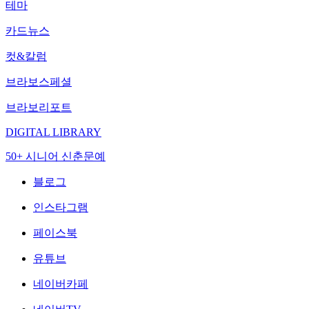
테마
카드뉴스
컷&칼럼
브라보스페셜
브라보리포트
DIGITAL LIBRARY
50+ 시니어 신춘문예
블로그
인스타그램
페이스북
유튜브
네이버카페