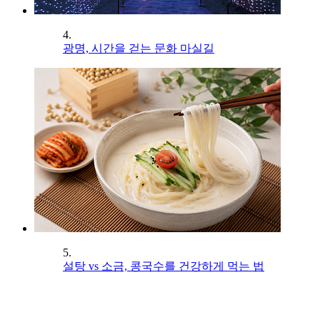
4.
광명, 시간을 걷는 문화 마실길
5.
설탕 vs 소금, 콩국수를 건강하게 먹는 법