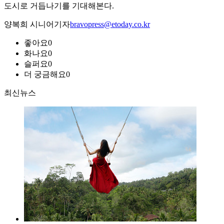
도시로 거듭나기를 기대해본다.
양복희 시니어기자
bravopress@etoday.co.kr
좋아요
0
화나요
0
슬퍼요
0
더 궁금해요
0
최신뉴스