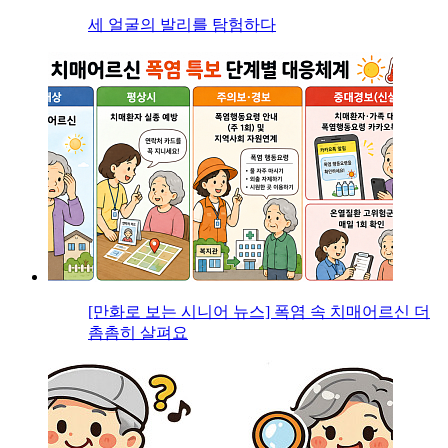
세 얼굴의 발리를 탐험하다
[만화로 보는 시니어 뉴스] 폭염 속 치매어르신 더
촘촘히 살펴요