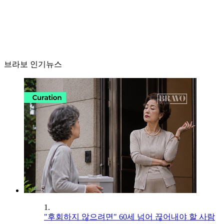
브라보 인기뉴스
1.
"후회하지 않으려면" 60세 넘어 끊어내야 할 사람