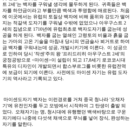
트 2세’는 백자를 구워낼 생각에 몰두하게 된다. 귀족들은 백
자를 하얀금이라고 부를만큼 백색과 투명함에 매료된다. 처음
에 이곳에서는 유럽의 토질상 백자에 비해 품위와 강도가 떨어
지는 적갈색 도자기를 구워낼 수밖에 없었으나 아우구스트 2
세의 집념으로 1710년에 유럽최초로 백자도자기를 굽는데 성
공을 하게 된다. 백자를 굽는 열쇄인 고령토의 비율과 흙을 굽
는 가마의 고온 기술을 마침내 당시의 연금술사 뵈거트로 하여
금 백자를 구워내는데 성공, 개발시키기에 이른다. 이 성공으
로 인하여 당시 '작센'주의 왕 '프리드리히 아우구스트 2세'의
궁정공방으로 <마이센>이 설립이 되고 17,8세기 로코코시대
특유의 디자인이 개발되면서 합스부르그를 비롯한 유럽전역
에 보급이 되기에 이른다. 사전에도 마이센 자기는 유럽 도자
기의 역사라고 기록되고 있다.
마이센도자기 백자는 이런경로를 거쳐 중국 청나라 '오채자
기'에 유전인자를 두고 모방에서 시작하여 그 탄생이 출발 되
었다. 오채자기는 명, 청시대에 유행했던 백색바탕으로 구운
자기에다 나중에 다섯색 채색으로 무늬를 넣어 장식, 완성하는
자기를 말한다.