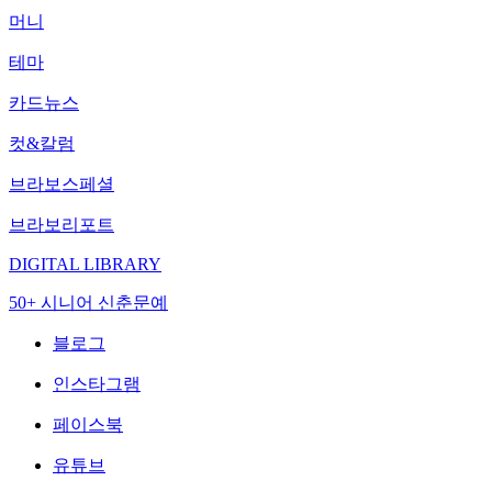
머니
테마
카드뉴스
컷&칼럼
브라보스페셜
브라보리포트
DIGITAL LIBRARY
50+ 시니어 신춘문예
블로그
인스타그램
페이스북
유튜브