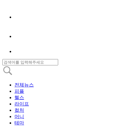
전체뉴스
피플
헬스
라이프
컬처
머니
테마