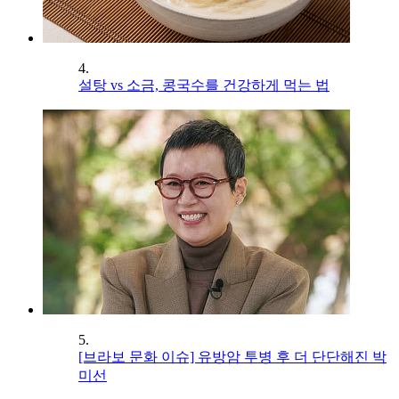
4.
설탕 vs 소금, 콩국수를 건강하게 먹는 법
5.
[브라보 문화 이슈] 유방암 투병 후 더 단단해진 박
미선