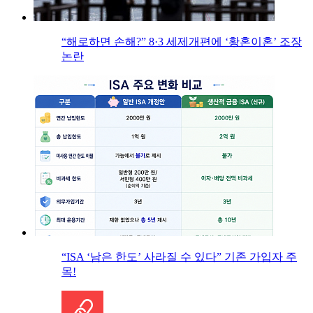
“해로하면 손해?” 8·3 세제개편에 ‘황혼이혼’ 조장
논란
“ISA ‘남은 한도’ 사라질 수 있다” 기존 가입자 주
목!