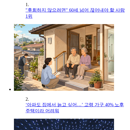
1.
"후회하지 않으려면" 60세 넘어 끊어내야 할 사람
1위
2.
‘아파도 집에서 늙고 싶어…’ 고령 가구 40% 노후
주택이라 어려워