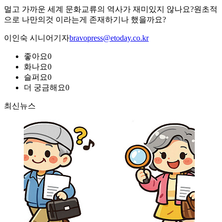
멀고 가까운 세계 문화교류의 역사가 재미있지 않나요?원초적
으로 나만의것 이라는게 존재하기나 했을까요?
이인숙 시니어기자
bravopress@etoday.co.kr
좋아요
0
화나요
0
슬퍼요
0
더 궁금해요
0
최신뉴스