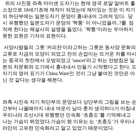
위의 사진중 좌측 마이센 도자기는 현재 영국 로얄 알버트 홀
소장으로 18세기초에 제작이 되었는데 재미있는 것은 이 자기
의 하단부에는 일본도자기 문양이 흉내내어 그려져 있다. 당
시 유행했던 일본도자기 문양의 '짝퉁‘ 이 아니었을까..?를 짐
작케 한다는 해설사의 설명을 들었다. ’짝퉁‘이라는 우아하지
못한 표현은 기자의 표현이다.
서양사람들의 그릇 '커피잔'이라고하는 그릇은 동서양 문화의
교류로 지금의 모양이 되었고 잔의 손잡이는 뜨거운 차를 마시
는 중국의 찻잔에서 모방되었고 'saucer'라고 하는 잔받침은 일
본의 차문화와 도기에서 흉내내서 만들기 시작했다고 한다. 도
자기의 영어 표기가 China Ware인 것이 그냥 붙여진 것만은 아
닌 것 같다는 생각을 해본다.
좌측 사진속 자기 하단부의 문양보다 상단부의 그림을 보는 순
간부터 나올때까지 내내 여운이 남아 혼자 생각하다가 마침내
우리나라 조선시대 유행했던 민속화 ‘초충도’를 기억해내고
나는 가슴이 뛰었었다.가슴이 뛴 이유는 는 ‘초충도’가 우리나
라만의 고유한 민속화라고 알고 있었기 때문이었다.