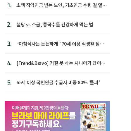
1.
소액 직역연금 받는 노인, 기초연금 수령 길 열린
다
2.
설탕 vs 소금, 콩국수를 건강하게 먹는 법
3.
“아침식사는 든든하게” 70세 이상 식생활 점수
가장 높아
4.
[Trend&Bravo] 거절 못 하는 시니어가 끊어야
할 행동 5
5.
65세 이상 국민연금 수급자 비중 80% ‘돌파’