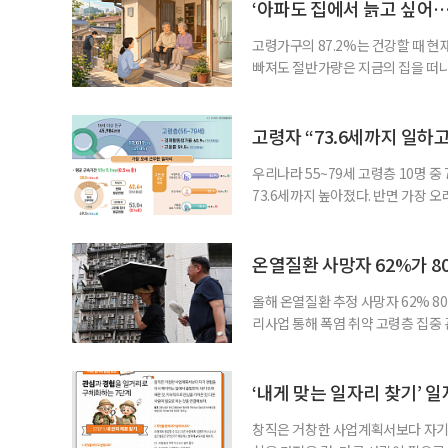
‘아파도 집에서 늙고 싶어…
고령가구의 87.2%는 건강할 때 현
빠져도 절반가량은 지금의 집을 떠나
공급에 무게가 실려 있다. 통합돌봄
지원 체계를 구축해야 한다는 제언이 
여름호에 실린 ‘통합돌봄 시행에 따른
고령자 “73.6세까지 일하고
우리나라 55~79세 고령층 10명 
73.6세까지 높아졌다. 반면 가장 
뒤에도 상당 기간 일해야 하는 고령층
처가 5일 발표한 ‘2026년 5월 경
7000명으로, 1년 전보다 57만 명
온열질환 사망자 62%가 8
올해 온열질환 추정 사망자 62% 8
리사업 통해 폭염 취약 고령층 집중
나타났다. 이에 정부가 전국 보건소
에 따르면 5월 15일부터 이달 4일
고령층은 825명(33.8%), 80세 
‘내게 맞는 일자리 찾기’ 
창직은 거창한 사업계획서보다 자기 