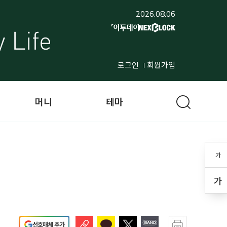
2026.08.06
로그인
회원가입
머니
테마
가
가
선호매체 추가