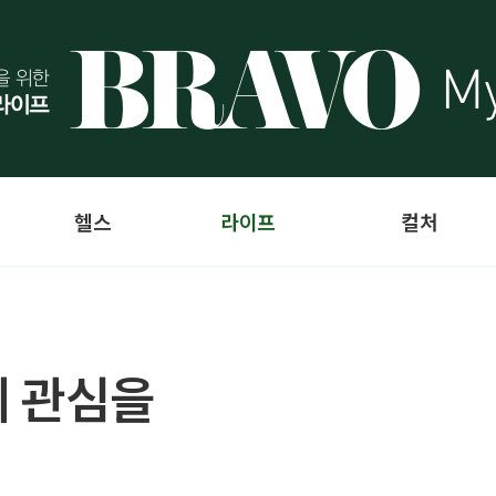
헬스
라이프
컬처
게 관심을