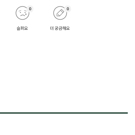
0
0
슬퍼요
더 궁금해요