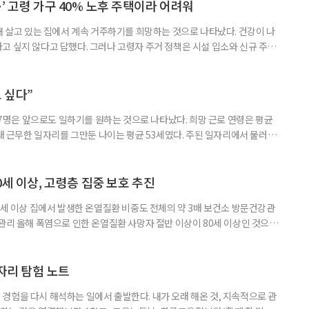
’ 고령 가구 40% 노후 주택이라 어려워
재 살고 있는 집에서 계속 거주하기를 희망하는 것으로 나타났다. 건강이 나
고 싶지 않다고 답했다. 그러나 고령자 주거 정책은 시설 입소와 신규 주택
 시행을 계기로 집수리부터 퇴원 후 임시 거처, 방문 돌봄까지 연결하는 주거
나왔다. 6일 건축공간연구원(AURI)이 발간한 ‘건축과 도시 공간’ 2026년
 고령자 주거-돌봄 협업 체계 구축 방안’ 보고서는 고
 싶다”
중 7명은 앞으로도 일하기를 원하는 것으로 나타났다. 희망 근로 연령은 평균
오래 근무한 일자리를 그만둔 나이는 평균 53세였다. 주된 일자리에서 물러난
의 현실이 통계로 확인됐다. 고령층 취업자 1012만 5000명 국가데이터
제활동인구조사 고령층 부가조사 결과’에 따르면 55~79세 인구는 1701만
 증가했다. 15세 이상 인구에서 차지하는 비중은
0세 이상, 고령층 집중 보호 추진
0세 이상 집에서 발생한 온열질환 비중도 전체의 약 3배 보건소 방문건강관
 관리 올해 폭염으로 인한 온열질환 사망자 절반 이상이 80세 이상인 것으로
 방문건강관리사업을 통해 80세 이상 고령자 보호를 추진한다. 6일 복지부
까지 질병관리청으로 신고된 온열질환자는 총 2441명으로 이 중 65세 이상
이상은 300명(12.3%)으로 집계됐다. 연령별 환자 수
일자리 탐험 노트
경험을 다시 해석하는 일에서 출발한다. 내가 오래 해온 것, 지속적으로 관