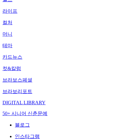
라이프
컬처
머니
테마
카드뉴스
컷&칼럼
브라보스페셜
브라보리포트
DIGITAL LIBRARY
50+ 시니어 신춘문예
블로그
인스타그램