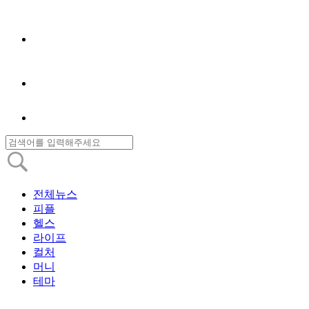
전체뉴스
피플
헬스
라이프
컬처
머니
테마