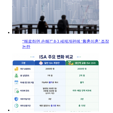
“해로하면 손해?” 8·3 세제개편에 ‘황혼이혼’ 조장
논란