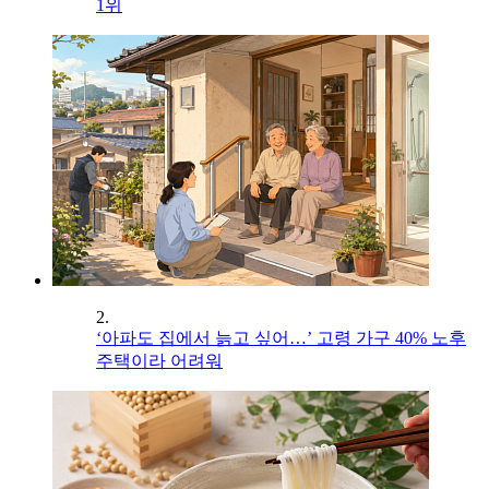
1위
2.
‘아파도 집에서 늙고 싶어…’ 고령 가구 40% 노후
주택이라 어려워