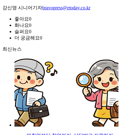
강신영 시니어기자
bravopress@etoday.co.kr
좋아요
0
화나요
0
슬퍼요
0
더 궁금해요
0
최신뉴스