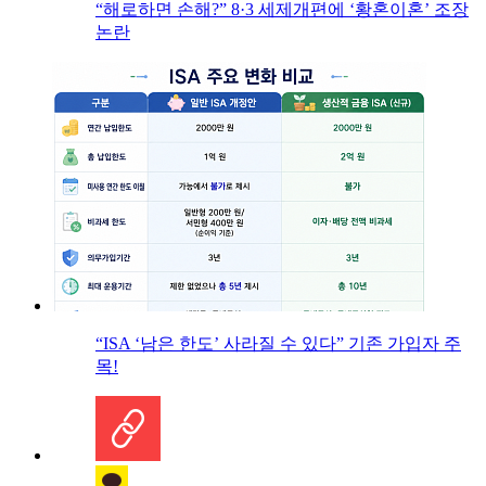
“해로하면 손해?” 8·3 세제개편에 ‘황혼이혼’ 조장
논란
“ISA ‘남은 한도’ 사라질 수 있다” 기존 가입자 주
목!