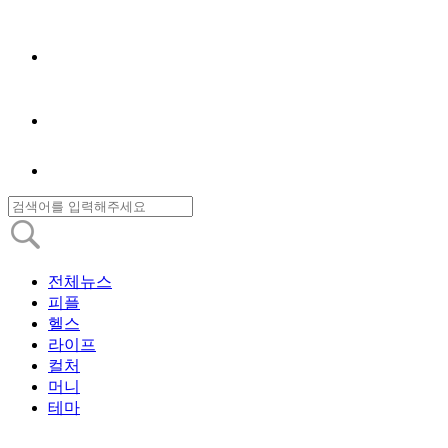
전체뉴스
피플
헬스
라이프
컬처
머니
테마