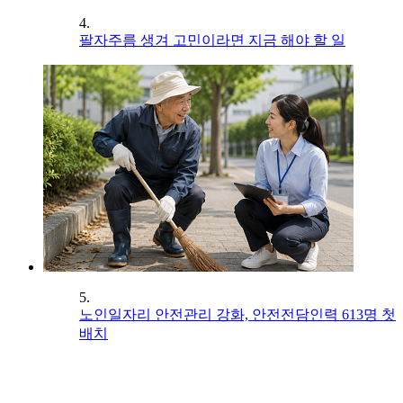
4.
팔자주름 생겨 고민이라면 지금 해야 할 일
5.
노인일자리 안전관리 강화, 안전전담인력 613명 첫
배치