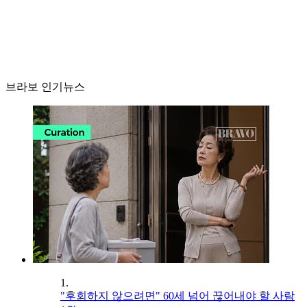
브라보 인기뉴스
1.
"후회하지 않으려면" 60세 넘어 끊어내야 할 사람