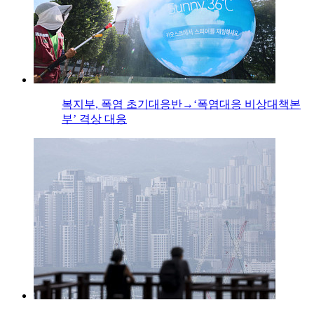
복지부, 폭염 초기대응반→‘폭염대응 비상대책본
부’ 격상 대응