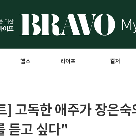
헬스
라이프
컬처
] 고독한 애주가 장은숙의 
를 듣고 싶다"