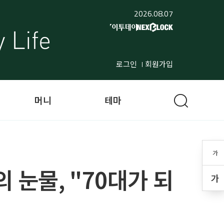
2026.08.07
로그인
회원가입
머니
테마
가
눈물, "70대가 되
가