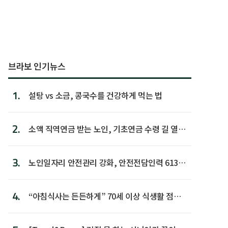
브라보 인기뉴스
1.
설탕 vs 소금, 콩국수를 건강하게 먹는 법
2.
소액 직역연금 받는 노인, 기초연금 수령 길 열린
다
3.
노인일자리 안전관리 강화, 안전전담인력 613명
첫 배치
4.
“아침식사는 든든하게” 70세 이상 식생활 점수
가장 높아