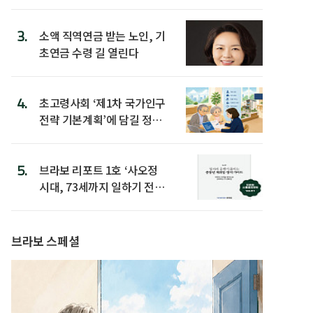
3.
소액 직역연금 받는 노인, 기
초연금 수령 길 열린다
4.
초고령사회 ‘제1차 국가인구
전략 기본계획’에 담길 정책
은
5.
브라보 리포트 1호 ‘사오정
시대, 73세까지 일하기 전략’
발간
브라보 스페셜