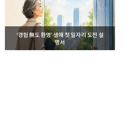
‘경험 無도 환영’ 생애 첫 일자리 도전 설
명서