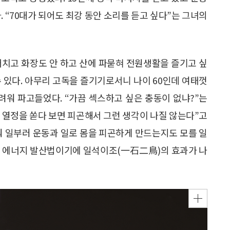
. “70대가 되어도 최강 동안 소리를 듣고 싶다”는 그녀의
팽개치고 화장도 안 하고 산에 파묻혀 전원생활을 즐기고 싶
수 있다. 아무리 고독을 즐기기로서니 나이 60인데 여태껏
려워 파고들었다. “가끔 섹스하고 싶은 충동이 없냐?”는
 열정을 쏟다 보면 피곤해서 그런 생각이 나질 않는다”고
워 일부러 운동과 일로 몸을 피곤하게 만드는지도 모를 일
는 에너지 발산법이기에 일석이조(一石二鳥)의 효과가 나