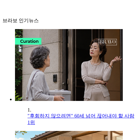
브라보 인기뉴스
1.
"후회하지 않으려면" 60세 넘어 끊어내야 할 사람
1위