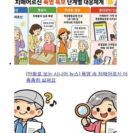
[만화로 보는 시니어 뉴스] 폭염 속 치매어르신 더
촘촘히 살펴요