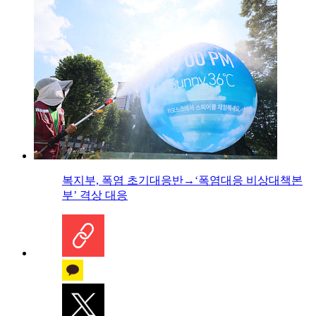
복지부, 폭염 초기대응반→‘폭염대응 비상대책본
부’ 격상 대응