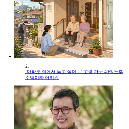
2.
‘아파도 집에서 늙고 싶어…’ 고령 가구 40% 노후
주택이라 어려워