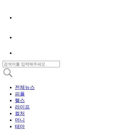
전체뉴스
피플
헬스
라이프
컬처
머니
테마