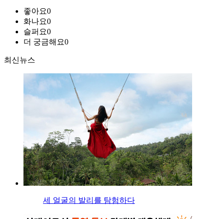
좋아요
0
화나요
0
슬퍼요
0
더 궁금해요
0
최신뉴스
세 얼굴의 발리를 탐험하다