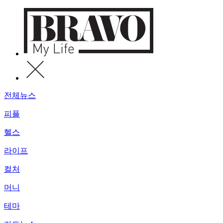
전체뉴스
피플
헬스
라이프
컬처
머니
테마