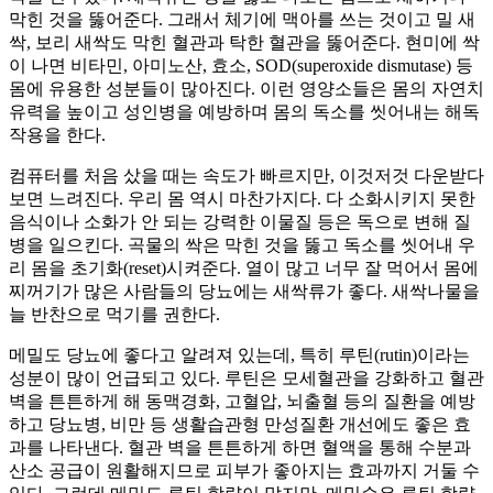
막힌 것을 뚫어준다. 그래서 체기에 맥아를 쓰는 것이고 밀 새
싹, 보리 새싹도 막힌 혈관과 탁한 혈관을 뚫어준다. 현미에 싹
이 나면 비타민, 아미노산, 효소, SOD(superoxide dismutase) 등
몸에 유용한 성분들이 많아진다. 이런 영양소들은 몸의 자연치
유력을 높이고 성인병을 예방하며 몸의 독소를 씻어내는 해독
작용을 한다.
컴퓨터를 처음 샀을 때는 속도가 빠르지만, 이것저것 다운받다
보면 느려진다. 우리 몸 역시 마찬가지다. 다 소화시키지 못한
음식이나 소화가 안 되는 강력한 이물질 등은 독으로 변해 질
병을 일으킨다. 곡물의 싹은 막힌 것을 뚫고 독소를 씻어내 우
리 몸을 초기화(reset)시켜준다. 열이 많고 너무 잘 먹어서 몸에
찌꺼기가 많은 사람들의 당뇨에는 새싹류가 좋다. 새싹나물을
늘 반찬으로 먹기를 권한다.
메밀도 당뇨에 좋다고 알려져 있는데, 특히 루틴(rutin)이라는
성분이 많이 언급되고 있다. 루틴은 모세혈관을 강화하고 혈관
벽을 튼튼하게 해 동맥경화, 고혈압, 뇌출혈 등의 질환을 예방
하고 당뇨병, 비만 등 생활습관형 만성질환 개선에도 좋은 효
과를 나타낸다. 혈관 벽을 튼튼하게 하면 혈액을 통해 수분과
산소 공급이 원활해지므로 피부가 좋아지는 효과까지 거둘 수