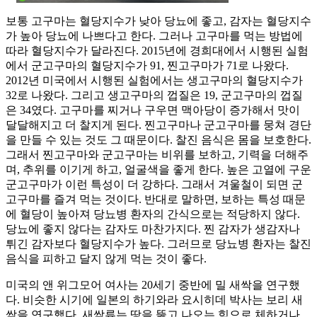
보통 고구마는 혈당지수가 낮아 당뇨에 좋고, 감자는 혈당지수
가 높아 당뇨에 나쁘다고 한다. 그러나 고구마를 먹는 방법에
따라 혈당지수가 달라진다. 2015년에 경희대에서 시행된 실험
에서 군고구마의 혈당지수가 91, 찐고구마가 71로 나왔다.
2012년 미국에서 시행된 실험에서는 생고구마의 혈당지수가
32로 나왔다. 그리고 생고구마의 껍질은 19, 군고구마의 껍질
은 34였다. 고구마를 찌거나 구우면 맥아당이 증가해서 맛이
달달해지고 더 찰지게 된다. 찐고구마나 군고구마를 뭉쳐 경단
을 만들 수 있는 것도 그 때문이다. 찰진 음식은 몸을 보호한다.
그래서 찐고구마와 군고구마는 비위를 보하고, 기력을 더해주
며, 추위를 이기게 하고, 얼굴색을 좋게 한다. 높은 고열에 구운
군고구마가 이런 특성이 더 강하다. 그래서 겨울철이 되면 군
고구마를 즐겨 먹는 것이다. 반대로 말하면, 보하는 특성 때문
에 혈당이 높아져 당뇨병 환자의 간식으로는 적당하지 않다.
당뇨에 좋지 않다는 감자도 마찬가지다. 찐 감자가 생감자나
튀긴 감자보다 혈당지수가 높다. 그러므로 당뇨병 환자는 찰진
음식을 피하고 달지 않게 먹는 것이 좋다.
미국의 앤 위그모어 여사는 20세기 중반에 밀 새싹을 연구했
다. 비슷한 시기에 일본의 하기와라 요시히데 박사는 보리 새
싹을 연구했다. 새싹류는 땅을 뚫고 나오는 힘으로 체하거나