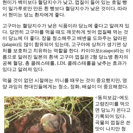
현미가 백미보다 혈당지수가 낮고, 껍질이 들어 있는 호밀 빵
이 밀가루로만 만든 흰 빵보다 혈당지수가 낮은 것이다. 따라
서 현미는 당뇨 환자에게 좋다.
고구마는 혈당지수가 낮은 식품이라 당뇨에 좋다고 알려져 있
다. 당연히 고구마를 먹을 때도 깨끗하게 씻어 껍질째 먹는 것
이 당뇨에 더 좋다. 장을 청소해주고 배변을 도와주는 얄라핀
(jalapin)도 많이 함유되어 있는데, 고구마에 상처가 생기면 상
처를 보호하고 치유하는 역할을 한다. 카이아포(caiapo)라는 이
름으로 알려진 일본의 흰색 고구마 껍질은 2형 당뇨병 환자의
공복 혈당, 총 콜레스테롤, LDL 콜레스테롤을 낮추는 효과가
있다고 알려져 있다.
먹을 것이 없던 시절에는 끼니를 때우는 것이 중요했지만, 영
양 과잉의 현대인들에게는 청소, 정화, 배설이 더 중요해졌다.
<동의보감>에도
고량진미를 먹으
면 당뇨가 온다고
기록되어 있다.
곡물의 껍질은 쓴
맛이 나지만 청