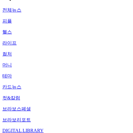
전체뉴스
피플
헬스
라이프
컬처
머니
테마
카드뉴스
컷&칼럼
브라보스페셜
브라보리포트
DIGITAL LIBRARY