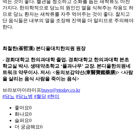
먹는 것이 좋다. 혈관을 청소하고 소화를 돕는 새싹류도 마찬
가지다. 한의학적으로 당뇨의 원인인 열을 식혀주는 작용도 하
므로 당뇨 환자는 새싹류를 자주 먹어주는 것이 좋다. 찰지고
단 음식들은 내부의 열을 조장해 진액을 더 말리므로 주의해야
한다.
최철한(崔哲漢) 본디올대치한의원 원장
- 경희대학교 한의과대학 졸업. 경희대학교 한의과대학 본초
학교실 박사. 생태약초학교 ‘풀과나무’ 교장. 본디올한의원네
트워크 약무이사. 저서: <동의보감약선(東醫寶鑑藥膳)> <사람
을 살리는 음식 사람을 죽이는 음식>
브라보마이라이프
bravo@etoday.co.kr
#당뇨
#당뇨병
#혈당
#현미
좋아요
0
화나요
0
슬퍼요
0
더 궁금해요
0