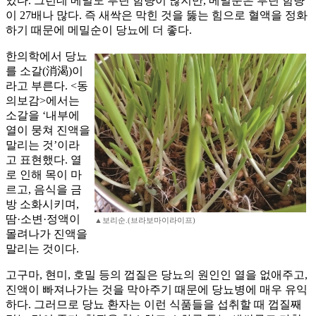
있다. 그런데 메밀도 루틴 함량이 많지만, 메밀순은 루틴 함량
이 27배나 많다. 즉 새싹은 막힌 것을 뚫는 힘으로 혈액을 정화
하기 때문에 메밀순이 당뇨에 더 좋다.
한의학에서 당뇨
를 소갈(消渴)이
라고 부른다. <동
의보감>에서는
소갈을 ‘내부에
열이 뭉쳐 진액을
말리는 것’이라
고 표현했다. 열
로 인해 목이 마
르고, 음식을 금
방 소화시키며,
땀·소변·정액이
▲보리순.(브라보마이라이프)
몰려나가 진액을
말리는 것이다.
고구마, 현미, 호밀 등의 껍질은 당뇨의 원인인 열을 없애주고,
진액이 빠져나가는 것을 막아주기 때문에 당뇨병에 매우 유익
하다. 그러므로 당뇨 환자는 이런 식품들을 섭취할 때 껍질째