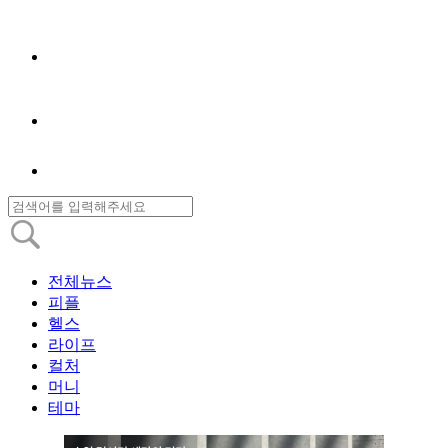
전체뉴스
피플
헬스
라이프
컬처
머니
테마