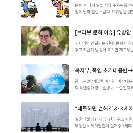
은퇴 후 다시 일을 시작하려는 중장
업이 달라 혼란스럽다. 재취업을 
여성새로일하기센터, 사회참여와 소
자신의 상황에 맞는 지원기관을 알고
준비부터 구직 수당까지 고용노동부
[브라보 문화 이슈] 유방암
업 지원 계획을 세
시니어와 연결되는 연예·문화 이슈를
겪고 지난해 방송에 복귀한 개그우먼
나 최근 개그맨 김영철의 유튜브 채
길을 끌었다. 투병 이후에도 자신의 
까. 오랜 방송 생활 뒤 전해진 투병
복지부, 폭염 초기대응반→
중대본 2단계 발령에 따라 비상대응기
화 폭염중대경보 발령 시 노인일자
초기대응반을 ‘폭염대응 비상대책본부
긴급회의를 열고 폭염대응 비상대책
책본부(중대본) 2단계(심각)가 발
“해로하면 손해?” 8·3 세
운영
결혼이 불리한 세금·연금 구조 이혼 
부동산 세제개편안이 실거주 1세대 1
고령 부부에게는 혼인을 유지하는 