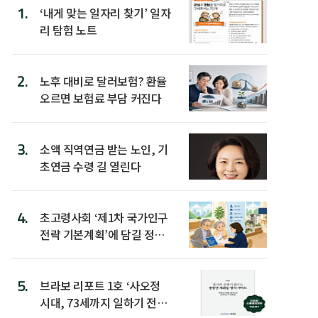
1.
‘내게 맞는 일자리 찾기’ 일자
리 탐험 노트
2.
노후 대비로 달러보험? 환율
오르면 보험료 부담 커진다
3.
소액 직역연금 받는 노인, 기
초연금 수령 길 열린다
4.
초고령사회 ‘제1차 국가인구
전략 기본계획’에 담길 정책
은
5.
브라보 리포트 1호 ‘사오정
시대, 73세까지 일하기 전략’