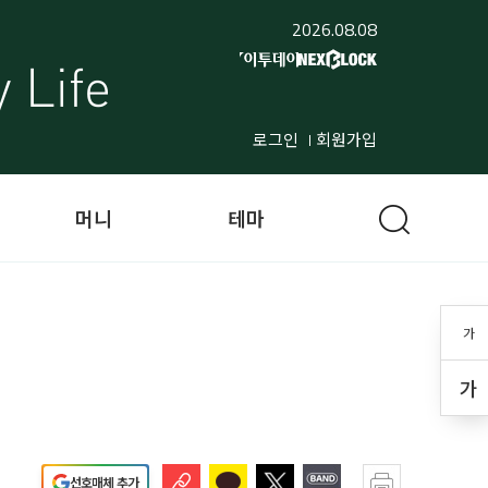
2026.08.08
로그인
회원가입
머니
테마
가
가
선호매체 추가