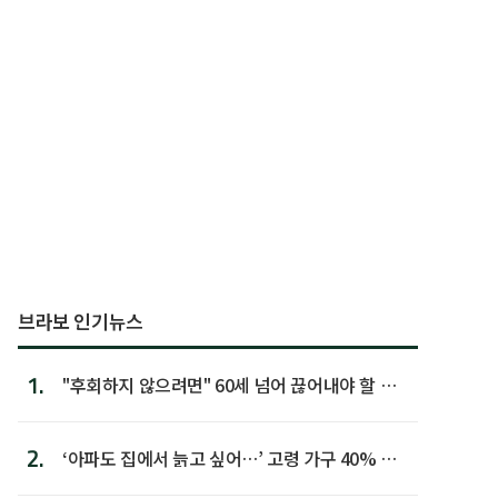
브라보 인기뉴스
1.
"후회하지 않으려면" 60세 넘어 끊어내야 할 사
람 1위
2.
‘아파도 집에서 늙고 싶어…’ 고령 가구 40% 노
후 주택이라 어...