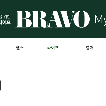
헬스
라이프
컬처
며