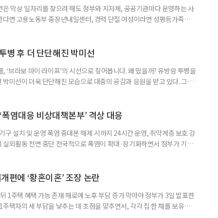
년은 막상 일자리를 찾으려 해도 정부와 지자체, 공공기관마다 운영하는 사
원한다면 고용노동부 중장년내일센터, 경력 단절 여성이라면 성평등가족부
득을 함께 원한다면 보건복지부 노인일자리사업이 출발점이 될 수 있다.
 활용하는 것만으로도 새로운 일을 시작하는 문턱이 훨씬 낮아진다. 취업
 국민취업지원제도 구직활동이 쉽지 않은 사람을 위한 제도다. 개인별 취
 투병 후 더 단단해진 박미선
, ‘브라보 마이 라이프’의 시선으로 짚어봅니다. 왜 떴을까? 유방암 투병을
 박미선이 더욱 단단해진 모습으로 대중의 공감과 응원을 받고 있다. 그러
널에 출연한 그는 방송 활동을 그만하라는 악성 댓글을 받았다고 고백해 눈
삶을 이어가고 있는 박미선은 왜 이전보다 더 큰 관심과 사랑을 받고 있을
 소식 박미선은 재치 있는 말솜씨와 공감 능력으로
‘폭염대응 비상대책본부’ 격상 대응
구 설치 및 운영 폭염 중대본 해제 시까지 24시간 운영, 취약계층 보호 강
리 실외활동 전면 중단 전국적으로 폭염이 확대·장기화하면서 정부가 기존
’로 격상했다. 7일 보건복지부에 따르면 정은경 장관 주재로 폭염 대응
본부를 구성·운영하기로 했다. 이번 조치는 지난 2일 폭염 중앙재난안전대
령된 이후에도 폭염이 전국적으로 확대되고 장기화한 데 따른 것이다. 기존에
제개편에 ‘황혼이혼’ 조장 논란
뒤 1주택 혜택 가능 존재 해로에 노후 부담 증가 막아야 정부가 3일 발표한
주택자의 세 부담을 낮추는 데 초점을 맞추면서, 각각 집 한 채를 보유한
것보다 이혼이 경제적으로 유리해질 수 있다는 분석이 나온다. 종합부동산