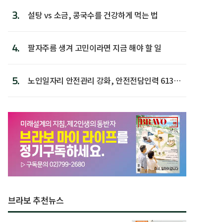
3.
설탕 vs 소금, 콩국수를 건강하게 먹는 법
4.
팔자주름 생겨 고민이라면 지금 해야 할 일
5.
노인일자리 안전관리 강화, 안전전담인력 613명
첫 배치
브라보 추천뉴스