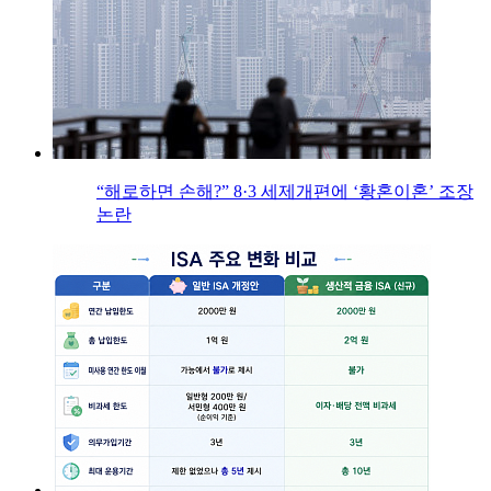
“해로하면 손해?” 8·3 세제개편에 ‘황혼이혼’ 조장
논란