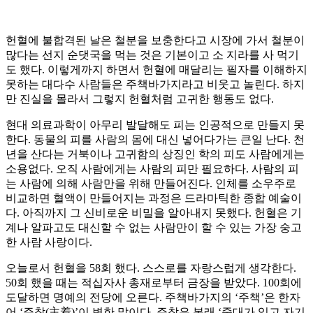
헌혈에 불합격된 날은 철분을 보충한다고 시장에 가서 철분이
많다는 선지 순댓국을 먹는 것은 기본이고 소 지라를 사 먹기
도 했다. 이렇게까지 하면서 헌혈에 매달리는 필자를 이해하지
못하는 대다수 사람들은 주책바가지라고 비웃고 놀린다. 하지
만 진실을 몰라서 그렇지 헌혈처럼 고귀한 행동도 없다.
현대 의료과학이 아무리 발달해도 피는 인공적으로 만들지 못
한다. 동물의 피를 사람의 몸에 대신 넣어다가는 큰일 난다. 천
년을 산다는 거북이나 고귀함의 상징인 학의 피도 사람에게는
소용없다. 오직 사람에게는 사람의 피만 필요하다. 사람의 피
는 사람에 의해 사람만을 위해 만들어진다. 인체를 소우주로
비교하면 혈액이 만들어지는 과정은 드라마틱한 종합 예술이
다. 아직까지 그 신비로운 비밀을 알아내지 못했다. 헌혈은 기
계나 알파고도 대신할 수 없는 사람만이 할 수 있는 가장 숭고
한 사람 사랑이다.
오늘로서 헌혈을 58회 했다. 스스로를 자랑스럽게 생각한다.
50회 했을 때는 적십자사 총재로부터 금장을 받았다. 100회에
도달하면 명예의 전당에 오른다. 주책바가지의 ‘주책’은 한자
어 ‘주착(主着)’이 변한 말이다. 주착은 본래 ‘줏대가 있고 자기