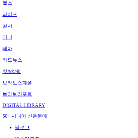
헬스
라이프
컬처
머니
테마
카드뉴스
컷&칼럼
브라보스페셜
브라보리포트
DIGITAL LIBRARY
50+ 시니어 신춘문예
블로그