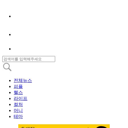
전체뉴스
피플
헬스
라이프
컬처
머니
테마