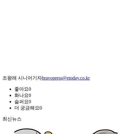
조왕래 시니어기자
bravopress@etoday.co.kr
좋아요
0
화나요
0
슬퍼요
0
더 궁금해요
0
최신뉴스