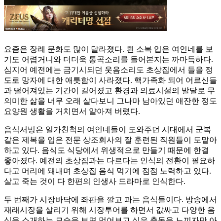
요즘은 장례 문화도 많이 달라졌다. 흰 소복 입은 여인네를 보
기도 어렵거니와 더더욱 통곡소리를 들어본지는 까마득하다.
심지어 예전에는 금기시되던 웃음소리도 초상집에서 들을 정
도로 망자에 대한 애틋함이 사라졌다. 핵가족화 되어 어르신들
과 떨어져있는 기간이 길어졌고 환경과 의료시설의 발달로 무
의미한 삶을 너무 오래 살다보니 그나마 남아있던 애잔한 정도
요양원 생활을 거치면서 얕아져 버렸다.
음식서빙은 일가친척의 여인네들이 도와주던 시대에서 군복
같은 제복을 입은 전문 상조회사의 잘 훈련된 직원들이 도맡아
하고 있다. 음식도 식당에서 위생적으로 만들기 때문에 한결
좋아졌다. 예전의 초상집과는 다르다는 인식의 전환이 필요하
다고 머리에 돼내며 초상집 음식 먹기에 점점 노력하고 있다.
살고 죽는 것이 다 한편의 인생사 드라마로 인식한다.
두 번째가 시장바닥에 좌판을 깔고 파는 음식들이다. 방송에서
재래시장을 살리기 위해 시장투어를 하면서 값싸고 다양한 음
식을 소개하는 모습을 보면 먹어보고 싶은 충동을 느끼자만 아