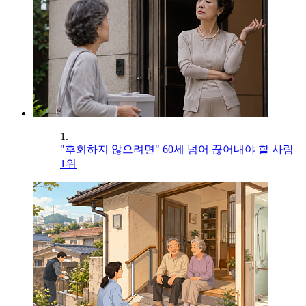
1.
"후회하지 않으려면" 60세 넘어 끊어내야 할 사람
1위