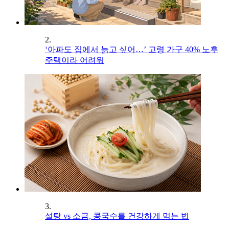
2.
‘아파도 집에서 늙고 싶어…’ 고령 가구 40% 노후
주택이라 어려워
3.
설탕 vs 소금, 콩국수를 건강하게 먹는 법