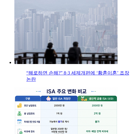
“해로하면 손해?” 8·3 세제개편에 ‘황혼이혼’ 조장
논란