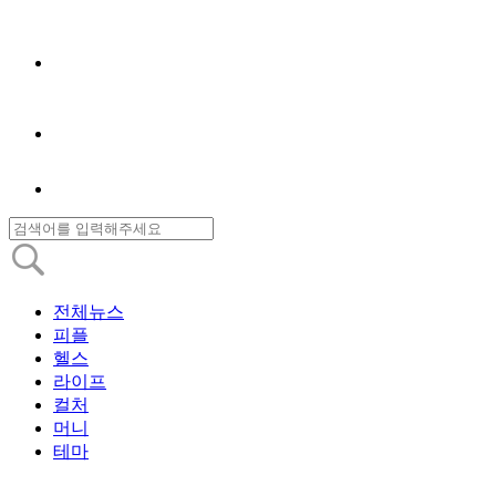
전체뉴스
피플
헬스
라이프
컬처
머니
테마