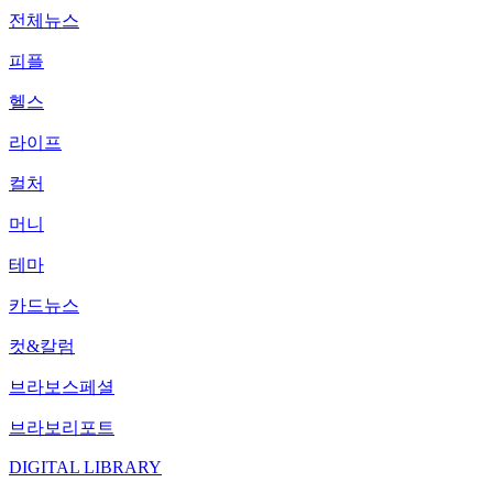
전체뉴스
피플
헬스
라이프
컬처
머니
테마
카드뉴스
컷&칼럼
브라보스페셜
브라보리포트
DIGITAL LIBRARY