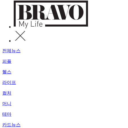
전체뉴스
피플
헬스
라이프
컬처
머니
테마
카드뉴스