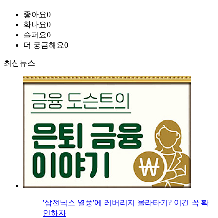
좋아요
0
화나요
0
슬퍼요
0
더 궁금해요
0
최신뉴스
'삼전닉스 열풍'에 레버리지 올라타기? 이건 꼭 확
인하자