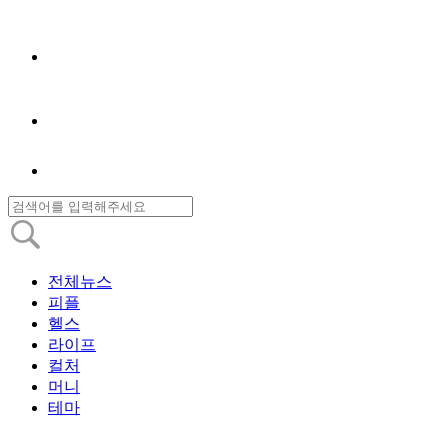
전체뉴스
피플
헬스
라이프
컬처
머니
테마