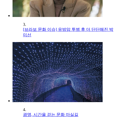
3.
[브라보 문화 이슈] 유방암 투병 후 더 단단해진 박
미선
4.
광명, 시간을 걷는 문화 마실길