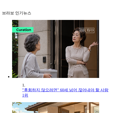
브라보 인기뉴스
1.
"후회하지 않으려면" 60세 넘어 끊어내야 할 사람
1위