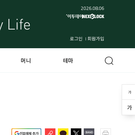
2026.08.06
로그인
회원가입
머니
테마
가
가
선호매체 추가