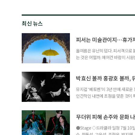
최신 뉴스
피서는 미술관이지…휴가지
올여름은 유난히 덥다. 피서객으로 
는 것은 어떨까. 에어컨 바람이 시
을 걷는 시간. 예술과 휴식을 함께 누
름 여행길, 자연과 예술을 함께 만날
드 강릉 여행을 계획하고 있다면 하
박효신 볼까 홍광호 볼까, 
뮤지컬 ‘베토벤’이 3년 만에 새로운
인간적인 내면에 초점을 맞춘 것이
을 맡아 화제를 더했다. ◇공연 소개
비히 반 베토벤 : 박효신, 홍광호, •
현, •프란츠 브렌타노 : 박시원, 최호
무더위 피해 손주와 문화 나
●Stage ◇드라큘라 일정 7월 10
수, 전동석, 고은성, 조정은, 박지연