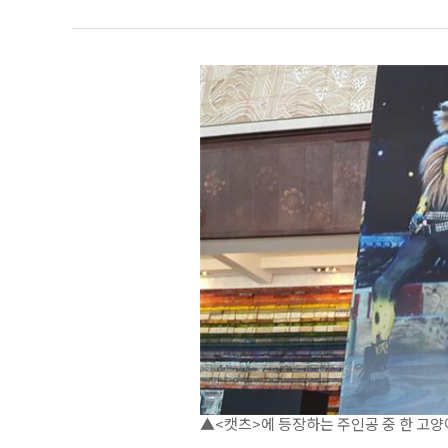
▲<캣츠>에 등장하는 주인공 중 한 고양