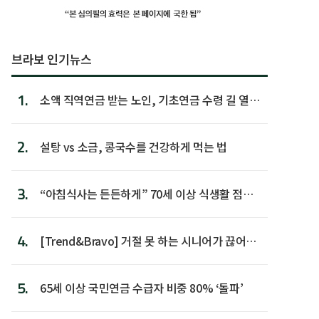
브라보 인기뉴스
1.
소액 직역연금 받는 노인, 기초연금 수령 길 열린
다
2.
설탕 vs 소금, 콩국수를 건강하게 먹는 법
3.
“아침식사는 든든하게” 70세 이상 식생활 점수
가장 높아
4.
[Trend&Bravo] 거절 못 하는 시니어가 끊어야
할 행동 5
5.
65세 이상 국민연금 수급자 비중 80% ‘돌파’