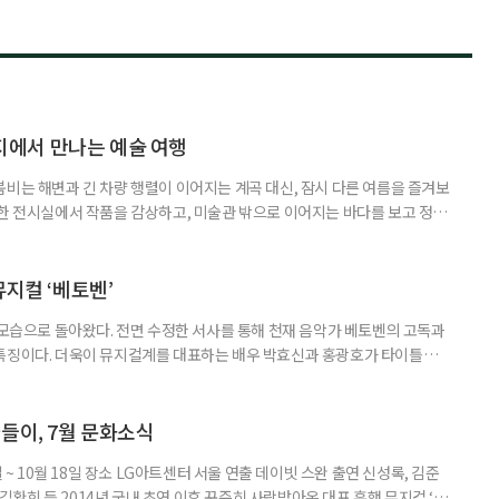
에서 만나는 예술 여행
붐비는 해변과 긴 차량 행렬이 이어지는 계곡 대신, 잠시 다른 여름을 즐겨보
원한 전시실에서 작품을 감상하고, 미술관 밖으로 이어지는 바다를 보고 정원
릴 수 있는 '미술관 피서'가 새로운 여름 여행의 선택지가 될 수 있다. 올여
 수 있는 미술관을 소개한다. ◆동해를 품은 예술 공간, 강릉 하슬라아트월
슬라아트월드는 빼놓기 아쉬운 곳이다. ‘하슬라’는 고구려·신라시
뮤지컬 ‘베토벤’
 모습으로 돌아왔다. 전면 수정한 서사를 통해 천재 음악가 베토벤의 고독과
 특징이다. 더욱이 뮤지컬계를 대표하는 배우 박효신과 홍광호가 타이틀롤
 일정 8월 11일까지 장소 세종문화회관 대극장 연출 길 메머트 출연 •루드
안토니 브렌타노 : 윤공주, 김지현, 김지우, •카스파 반 베토벤 : 신성민, 김도
중, •베티마 브렌타노 : 성민재, 유연정 등 러닝
들이, 7월 문화소식
일 ~ 10월 18일 장소 LG아트센터 서울 연출 데이빗 스완 출연 신성록, 김준
, 김환희 등 2014년 국내 초연 이후 꾸준히 사랑받아온 대표 흥행 뮤지컬 ‘드