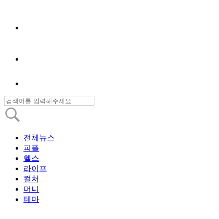
전체뉴스
피플
헬스
라이프
컬처
머니
테마