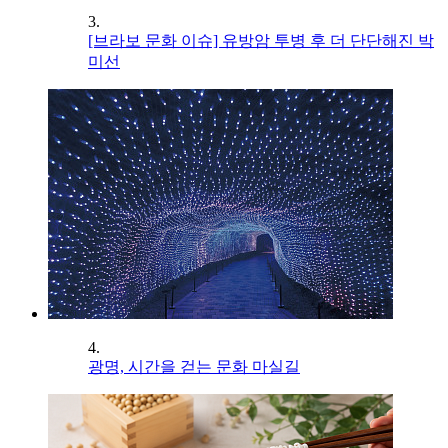
3.
[브라보 문화 이슈] 유방암 투병 후 더 단단해진 박
미선
4.
광명, 시간을 걷는 문화 마실길