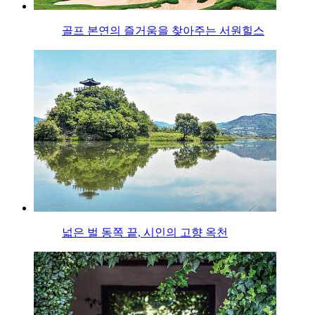
골프 본연의 즐거움을 찾아주는 서원힐스
넓은 벌 동쪽 끝, 시인의 고향 옥천