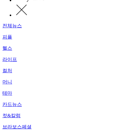
전체뉴스
피플
헬스
라이프
컬처
머니
테마
카드뉴스
컷&칼럼
브라보스페셜