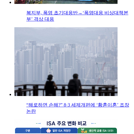
복지부, 폭염 초기대응반→‘폭염대응 비상대책본
부’ 격상 대응
“해로하면 손해?” 8·3 세제개편에 ‘황혼이혼’ 조장
논란