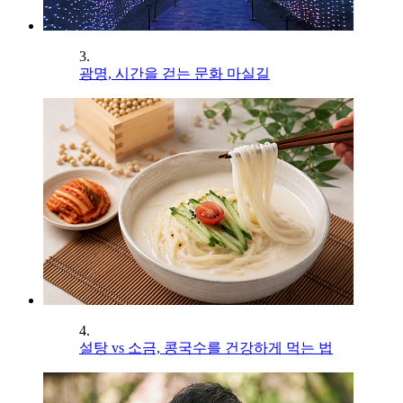
3.
광명, 시간을 걷는 문화 마실길
4.
설탕 vs 소금, 콩국수를 건강하게 먹는 법