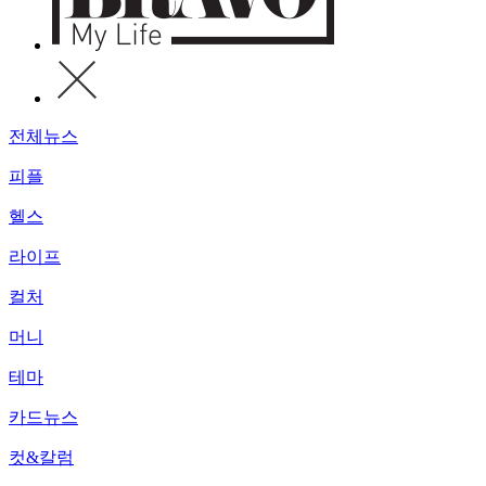
전체뉴스
피플
헬스
라이프
컬처
머니
테마
카드뉴스
컷&칼럼