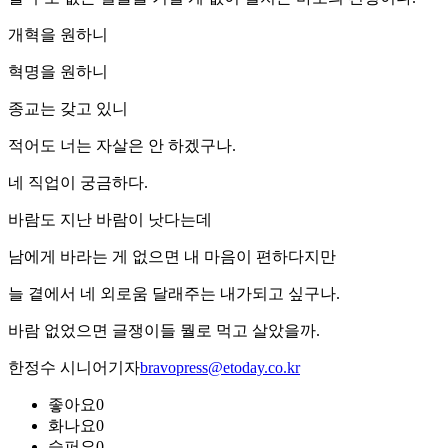
개혁을 원하니
혁명을 원하니
종교는 갖고 있니
적어도 너는 자살은 안 하겠구나.
네 직업이 궁금하다.
바람도 지난 바람이 낫다는데
남에게 바라는 게 없으면 내 마음이 편하다지만
늘 곁에서 네 외로움 달래주는 내가되고 싶구나.
바람 없었으면 글쟁이들 뭘로 먹고 살았을까.
한정수 시니어기자
bravopress@etoday.co.kr
좋아요
0
화나요
0
슬퍼요
0