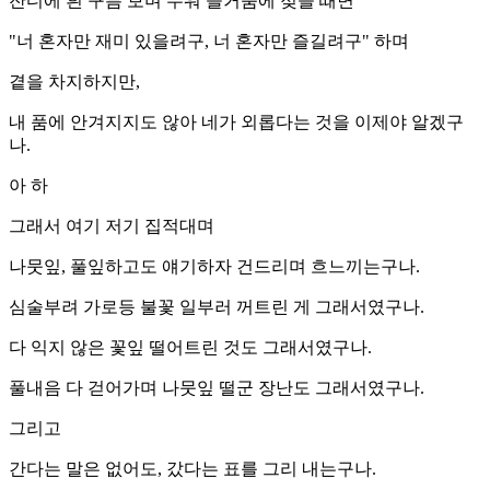
잔디에 흰 구름 보며 누워 즐거움에 젖을 때면
"너 혼자만 재미 있을려구, 너 혼자만 즐길려구" 하며
곁을 차지하지만,
내 품에 안겨지지도 않아 네가 외롭다는 것을 이제야 알겠구
나.
아 하
그래서 여기 저기 집적대며
나뭇잎, 풀잎하고도 얘기하자 건드리며 흐느끼는구나.
심술부려 가로등 불꽃 일부러 꺼트린 게 그래서였구나.
다 익지 않은 꽃잎 떨어트린 것도 그래서였구나.
풀내음 다 걷어가며 나뭇잎 떨군 장난도 그래서였구나.
그리고
간다는 말은 없어도, 갔다는 표를 그리 내는구나.