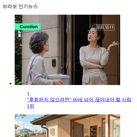
브라보 인기뉴스
1.
"후회하지 않으려면" 60세 넘어 끊어내야 할 사람
1위