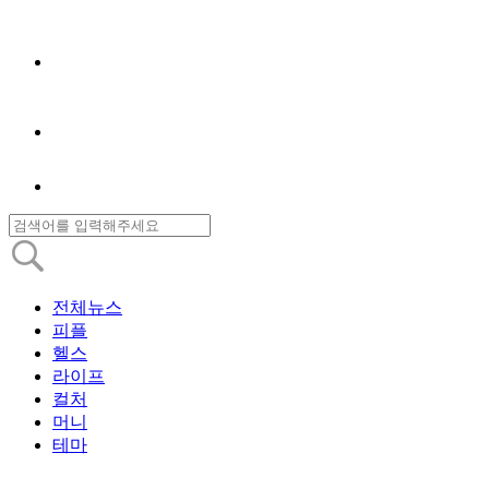
전체뉴스
피플
헬스
라이프
컬처
머니
테마