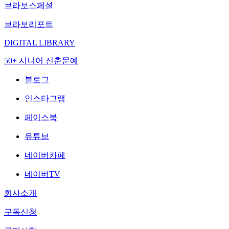
브라보스페셜
브라보리포트
DIGITAL LIBRARY
50+ 시니어 신춘문예
블로그
인스타그램
페이스북
유튜브
네이버카페
네이버TV
회사소개
구독신청