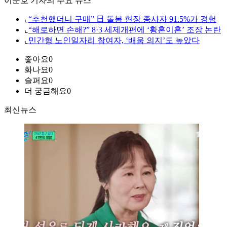
이준호 기자의 주요 뉴스
⌞
“추천했더니 구매” 日 돌봄 현장 종사자 91.5%가 경험
⌞
“해로하면 손해?” 8·3 세제개편에 ‘황혼이혼’ 조장 논란
⌞
민간형 노인일자리 참여자, ‘배움 의지’도 높았다
좋아요
0
화나요
0
슬퍼요
0
더 궁금해요
0
최신뉴스