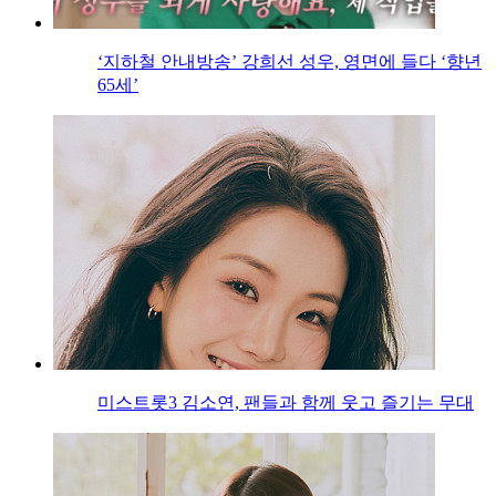
‘지하철 안내방송’ 강희선 성우, 영면에 들다 ‘향년
65세’
미스트롯3 김소연, 팬들과 함께 웃고 즐기는 무대