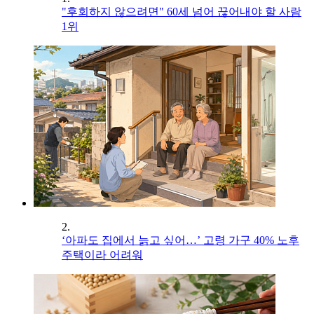
"후회하지 않으려면" 60세 넘어 끊어내야 할 사람
1위
2.
‘아파도 집에서 늙고 싶어…’ 고령 가구 40% 노후
주택이라 어려워