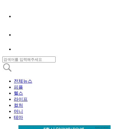
전체뉴스
피플
헬스
라이프
컬처
머니
테마