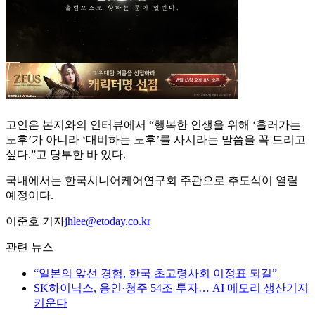
고인은 본지와의 인터뷰에서 “행복한 인생을 위해 ‘흘러가는
노후’가 아니라 ‘대비하는 노후’를 사시라는 말씀을 꼭 드리고
싶다.”고 당부한 바 있다.
국내에서는 한국시니어케어연구회 주관으로 추도식이 열릴
예정이다.
이준호 기자
jhlee@etoday.co.kr
관련 뉴스
“일본의 앞선 경험, 한국 초고령사회 이정표 되길”
SK하이닉스, 용인·청주 54조 투자… AI 메모리 생산기지
키운다