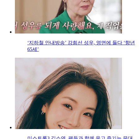
‘지하철 안내방송’ 강희선 성우, 영면에 들다 ‘향년
65세’
미스트롯3 김소연, 팬들과 함께 웃고 즐기는 무대