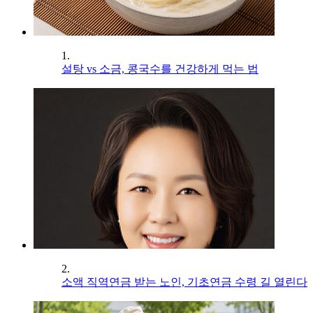
1.
설탕 vs 소금, 콩국수를 건강하게 먹는 법
2.
소액 직역연금 받는 노인, 기초연금 수령 길 열린다