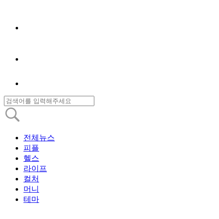
전체뉴스
피플
헬스
라이프
컬처
머니
테마