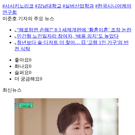
#사사키노리코
#강남대학교
#실버산업학과
#한국시니어케어
연구회
이준호 기자의 주요 뉴스
⌞
“해로하면 손해?” 8·3 세제개편에 ‘황혼이혼’ 조장 논란
⌞
민간형 노인일자리 참여자, ‘배움 의지’도 높았다
⌞
청년보다 술·디저트 더 찾아… 日 '고령 1인 가구'의 반
전 식탁
좋아요
0
화나요
0
슬퍼요
0
더 궁금해요
0
최신뉴스