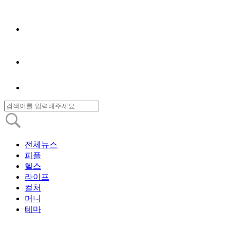
전체뉴스
피플
헬스
라이프
컬처
머니
테마