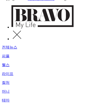
전체뉴스
피플
헬스
라이프
컬처
머니
테마