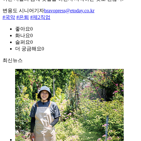
변용도 시니어기자
bravopress@etoday.co.kr
#국악
#은퇴
#제2직업
좋아요
0
화나요
0
슬퍼요
0
더 궁금해요
0
최신뉴스