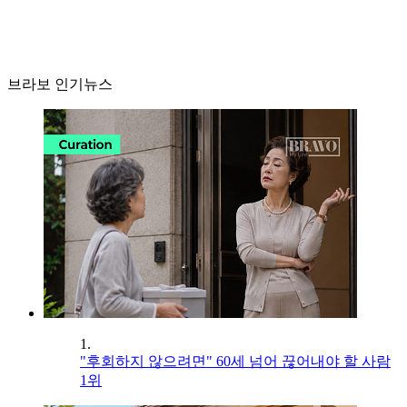
브라보 인기뉴스
1.
"후회하지 않으려면" 60세 넘어 끊어내야 할 사람
1위