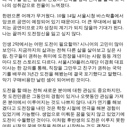
나의 성취감으로 전율이 느껴졌다.
한편으론 어깨가 무거웠다. 10월 14일 서울시청 바스락홀에서
앙코르 공연이 예정되어 있기 때문이다. 더 큰 무대에서 펼쳐
지는 공연이므로 2차 성장의 계기가 되지 않을까 기대가 된다.
나는 끝까지 도전정신을 잃고 싶지 않다.
인생 2막에서는 어떤 도전이 필요할까? 시니어의 고민이 많아
보인다. 지금까지의 삶과는 전혀 다른 삶을 살아보고 싶은 사
람, 친구들이 권하는 취미에 도전장을 내미는 사람 등등 개인
마다 도전 스토리도 다르다. 서울시50플러스재단 이경희 대표
이사는 한 강의를 통해, 직장을 그만두고 친구가 권하는 국악
기를 배우려 3년간 도전을 해봤는데 결국 포기했다고 말했다.
악기 구매비용만 날린 셈이 되어버린 것이다.
도전을 할 때는 전혀 새로운 분야에 대한 관심도 중요하지만,
첫 도전만큼은 그동안의 경험이 있거나 오랫동안 관심을 가져
온 분야에서 이루어지는 것도 나쁘지 않다. 내가 연기를 해보
겠다고 도전장을 내민 것은 학창 시절에 연극을 해본 경험이
있었기에 가능했다. 생업으로 미뤄둔 꿈을 잊지 않고 있었기에
도전이 수월했던 것이다. 이처럼 후반생의 도전은 이루지 못한
어린 시절의 꿈에 덧칠을 하면서 시작하는 것도 괜찮다.