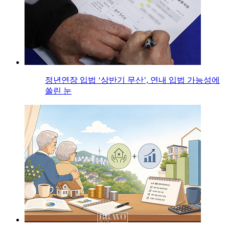
정년연장 입법 ‘상반기 무산’, 연내 입법 가능성에
쏠린 눈