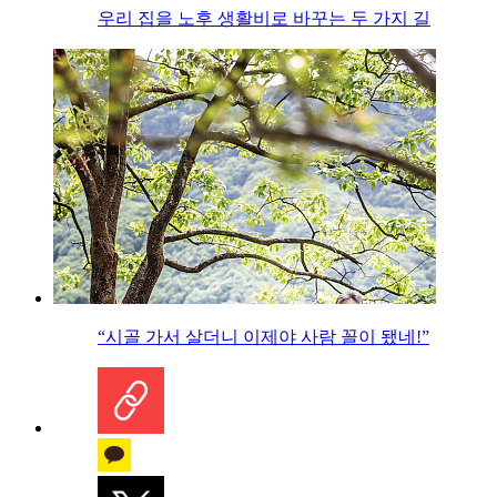
우리 집을 노후 생활비로 바꾸는 두 가지 길
“시골 가서 살더니 이제야 사람 꼴이 됐네!”