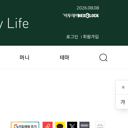
2026.08.08
로그인
회원가입
머니
테마
가
가
선호매체 추가