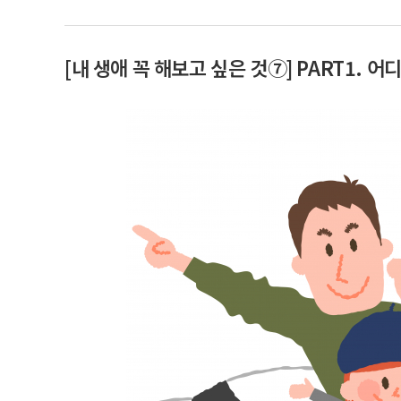
[내 생애 꼭 해보고 싶은 것⑦] PART1. 