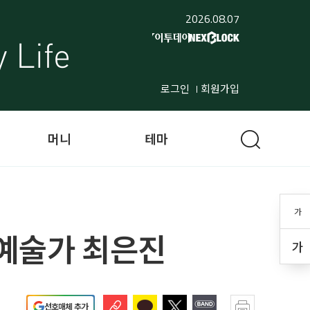
2026.08.07
로그인
회원가입
머니
테마
가
 예술가 최은진
가
선호매체 추가