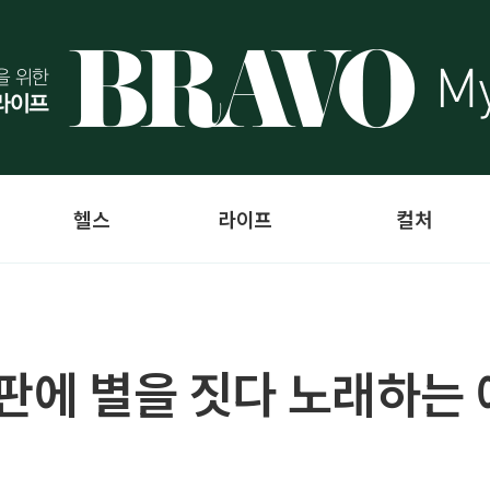
헬스
라이프
컬처
복판에 별을 짓다 노래하는