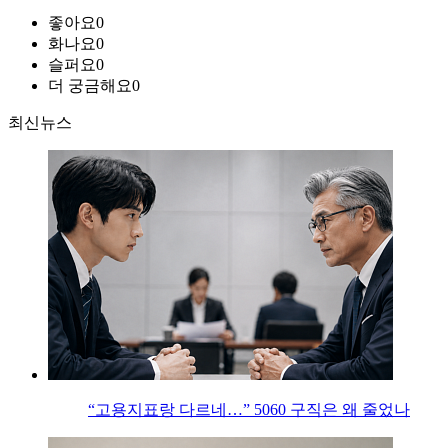
좋아요
0
화나요
0
슬퍼요
0
더 궁금해요
0
최신뉴스
“고용지표랑 다르네…” 5060 구직은 왜 줄었나