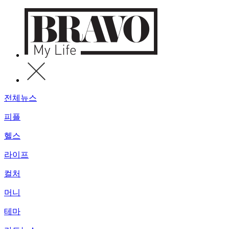
전체뉴스
피플
헬스
라이프
컬처
머니
테마