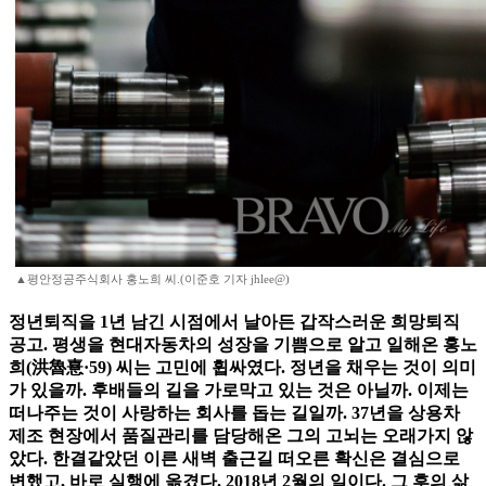
▲평안정공주식회사 홍노희 씨.(이준호 기자 jhlee@)
정년퇴직을 1년 남긴 시점에서 날아든 갑작스러운 희망퇴직
공고. 평생을 현대자동차의 성장을 기쁨으로 알고 일해온 홍노
희(洪魯憙·59) 씨는 고민에 휩싸였다. 정년을 채우는 것이 의미
가 있을까. 후배들의 길을 가로막고 있는 것은 아닐까. 이제는
떠나주는 것이 사랑하는 회사를 돕는 길일까. 37년을 상용차
제조 현장에서 품질관리를 담당해온 그의 고뇌는 오래가지 않
았다. 한결같았던 이른 새벽 출근길 떠오른 확신은 결심으로
변했고, 바로 실행에 옮겼다. 2018년 2월의 일이다. 그 후의 삶