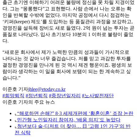
출근 초기엔 이해하기 어려운 불량에 정신을 못 차릴 지경이었
다. 그는 “몽롱했다”고 표현했다. 사람 손에서 나는 오류는 확
인을 반복할 수밖에 없었다. 마지막 공정에서 다시 점검하는
‘키퍼(keeper) 제도’를 도입하는 등 품질관리 과정을 보강하고,
경영진을 설득해 장비도 새로 들였다. 2억 원이 넘는 투자는 곧
품질로 나타났다. 입사 초기보다 10분의 1 이하로 불량이 줄었
다.
“새로운 회사에서 제가 노력한 만큼의 성과들이 가시적으로
나타나는 것 같아 너무 즐겁습니다. 저를 믿고 과감한 투자를
결정한 경영진을 만나게 된 것 역시 제겐 행운이죠. 평생의 보
람이라 생각하는 이 일을 회사에 보탬이 되는 한 계속하고 싶
습니다.”
이준호 기자
jhlee@etoday.co.kr
#희망퇴직
#정년퇴직
#중장년일자리
#노사발전재단
이준호 기자의 주요 뉴스
⌞
“해로하면 손해?” 8·3 세제개편에 ‘황혼이혼’ 조장 논란
⌞
민간형 노인일자리 참여자, ‘배움 의지’도 높았다
⌞
청년보다 술·디저트 더 찾아… 日 '고령 1인 가구'의 반
전 식탁