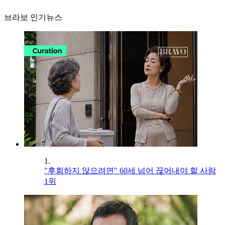
브라보 인기뉴스
1.
"후회하지 않으려면" 60세 넘어 끊어내야 할 사람
1위