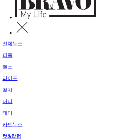
전체뉴스
피플
헬스
라이프
컬처
머니
테마
카드뉴스
컷&칼럼