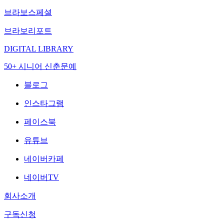
브라보스페셜
브라보리포트
DIGITAL LIBRARY
50+ 시니어 신춘문예
블로그
인스타그램
페이스북
유튜브
네이버카페
네이버TV
회사소개
구독신청