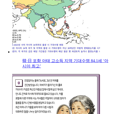
韓·日 포함 아태 고소득 지역 기대수명 84.1세 ‘아
시아 최고’