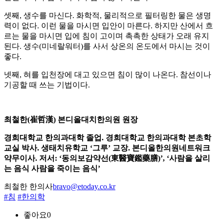
셋째, 생수를 마신다. 화학적, 물리적으로 필터링한 물은 생명
력이 없다. 이런 물을 마시면 입안이 마른다. 하지만 산에서 흐
르는 물을 마시면 입에 침이 고이며 촉촉한 상태가 오래 유지
된다. 생수(미네랄워터)를 사서 상온의 온도에서 마시는 것이
좋다.
넷째, 혀를 입천장에 대고 있으면 침이 많이 나온다. 참선이나
기공할 때 쓰는 기법이다.
최철한(崔哲漢) 본디올대치한의원 원장
경희대학교 한의과대학 졸업. 경희대학교 한의과대학 본초학
교실 박사. 생태치유학교 ‘그루’ 교장. 본디올한의원네트워크
약무이사. 저서: ‘동의보감약선(東醫寶鑑藥膳)’, ‘사람을 살리
는 음식 사람을 죽이는 음식’
최철한 한의사
bravo@etoday.co.kr
#침
#한의학
좋아요
0