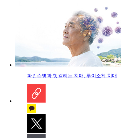
파킨슨병과 헷갈리는 치매, 루이소체 치매