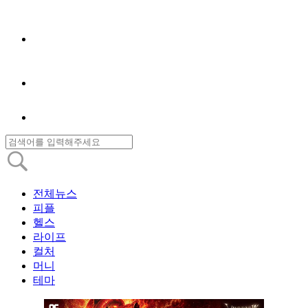
전체뉴스
피플
헬스
라이프
컬처
머니
테마