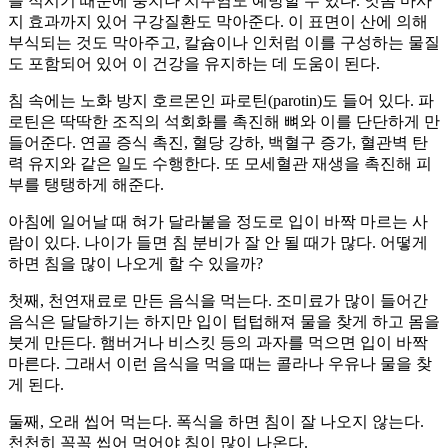
를 적시기 때문에 충치나 치주염도 예방할 수 있다. 잇몸 마사
지 효과까지 있어 구강질환도 막아준다. 이 표면이 산에 의해
부식되는 것도 막아주고, 칼슘이나 인처럼 이를 구성하는 물질
도 포함되어 있어 이 건강을 유지하는 데 도움이 된다.
침 속에는 노화 방지 호르몬인 파로틴(parotin)도 들어 있다. 파
로틴은 딱딱한 조직의 석회화를 촉진해 뼈와 이를 단단하게 만
들어준다. 연골 증식 촉진, 혈당 강하, 백혈구 증가, 혈관벽 탄
력 유지와 같은 일도 수행한다. 또 모세혈관 재생을 촉진해 피
부를 탱탱하게 해준다.
아침에 일어날 때 혀가 달라붙을 정도로 입이 바짝 마르는 사
람이 있다. 나이가 들면 침 분비가 잘 안 될 때가 많다. 어떻게
하면 침을 많이 나오게 할 수 있을까?
첫째, 천연재료로 만든 음식을 먹는다. 조미료가 많이 들어간
음식은 달달하기는 하지만 입이 텁텁해져 물을 찾게 하고 몸을
붓게 만든다. 햄버거나 비스킷 등의 과자를 먹으면 입이 바짝
마른다. 그래서 이런 음식을 먹을 때는 콜라나 우유나 물을 찾
게 된다.
둘째, 오래 씹어 먹는다. 폭식을 하면 침이 잘 나오지 않는다.
천천히 꼭꼭 씹어 먹어야 침이 많이 나온다.