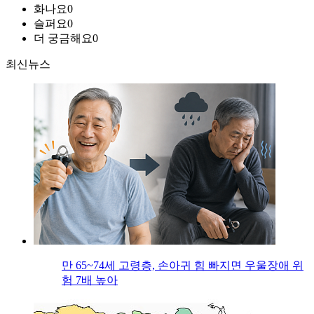
화나요
0
슬퍼요
0
더 궁금해요
0
최신뉴스
만 65~74세 고령층, 손아귀 힘 빠지면 우울장애 위
험 7배 높아