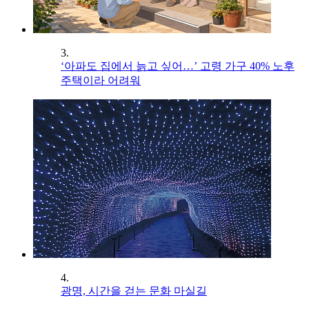
3.
‘아파도 집에서 늙고 싶어…’ 고령 가구 40% 노후
주택이라 어려워
4.
광명, 시간을 걷는 문화 마실길