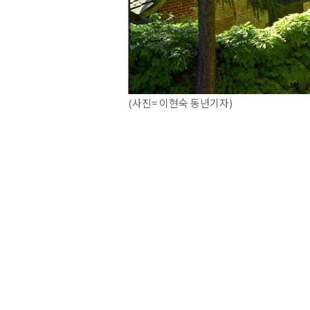
(사진= 이현숙 동년기자)