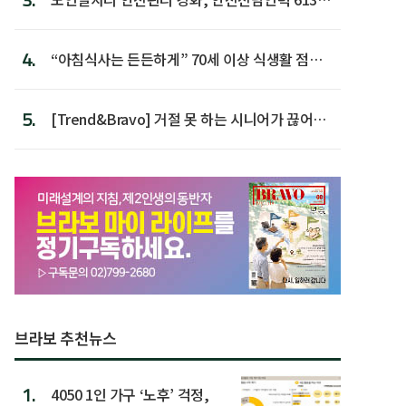
첫 배치
4.
“아침식사는 든든하게” 70세 이상 식생활 점수
가장 높아
5.
[Trend&Bravo] 거절 못 하는 시니어가 끊어야
할 행동 5
브라보 추천뉴스
1.
4050 1인 가구 ‘노후’ 걱정,