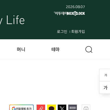
2026.08.07
로그인
회원가입
머니
테마
가
가
선호매체 추가