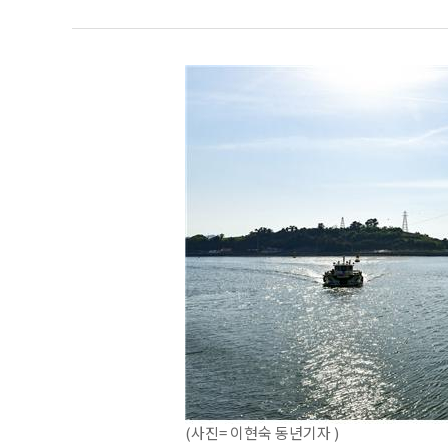
(사진= 이현숙 동년기자 )