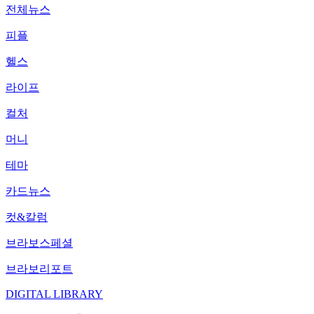
전체뉴스
피플
헬스
라이프
컬처
머니
테마
카드뉴스
컷&칼럼
브라보스페셜
브라보리포트
DIGITAL LIBRARY