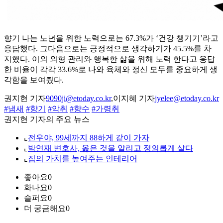
향기 나는 노년을 위한 노력으로는 67.3%가 ‘건강 챙기기’라고
응답했다. 그다음으로는 긍정적으로 생각하기가 45.5%를 차
지했다. 이외 외형 관리와 행복한 삶을 위해 노력 한다고 응답
한 비율이 각각 33.6%로 나와 육체와 정신 모두를 중요하게 생
각함을 보여줬다.
권지현 기자
9090ji@etoday.co.kr
,이지혜 기자
jyelee@etoday.co.kr
#냄새
#향기
#악취
#향수
#가령취
권지현 기자의 주요 뉴스
⌞
전우야, 99세까지 88하게 같이 가자
⌞
박연재 변호사, 옳은 것을 알리고 정의롭게 살다
⌞
집의 가치를 높여주는 인테리어
좋아요
0
화나요
0
슬퍼요
0
더 궁금해요
0