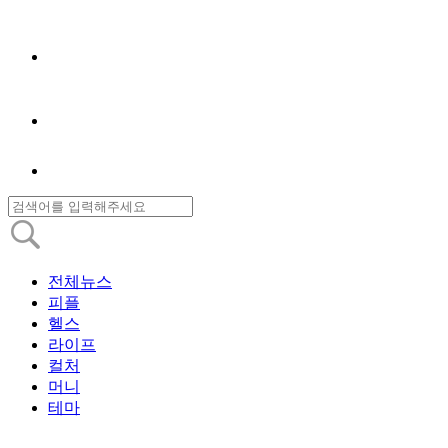
전체뉴스
피플
헬스
라이프
컬처
머니
테마