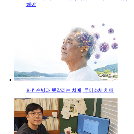
해야
파킨슨병과 헷갈리는 치매, 루이소체 치매