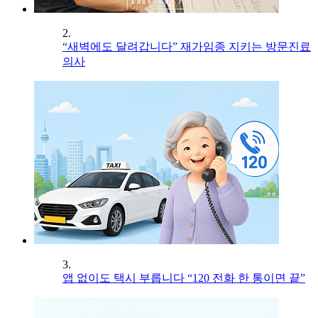
2.
“새벽에도 달려갑니다” 재가임종 지키는 방문진료
의사
3.
앱 없이도 택시 부릅니다 “120 전화 한 통이면 끝”