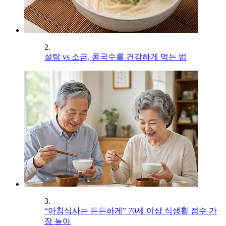
2.
설탕 vs 소금, 콩국수를 건강하게 먹는 법
3.
“아침식사는 든든하게” 70세 이상 식생활 점수 가
장 높아