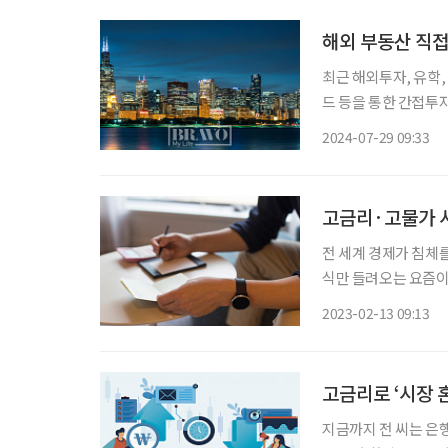
해외 부동산 직접
최근 해외투자, 유학,
드 등을 통한 간접투
지 않다. 해외 부동산
2024-07-29 09:33
다. 먼저, 해외 
고금리·고물가 시
전 세계 경제가 침체
식만 들려오는 요즘이
해 알아보자. 1 ‘호시탐탐’ 금리 높은 상품 노리고 있다면 파킹 통장 주차장에 잠깐 차를 대듯
2023-02-13 09:13
목돈을 은행에 ‘파킹’(
고금리로 ‘시장 
지금까지 전 씨는 은행