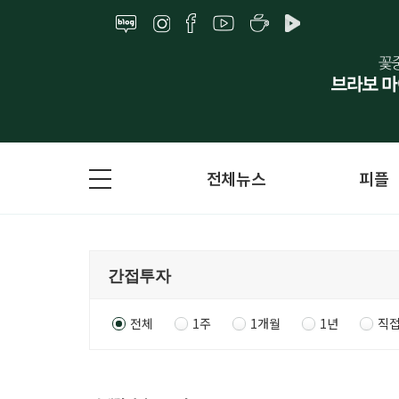
전체뉴스
피플
전체
1주
1개월
1년
직