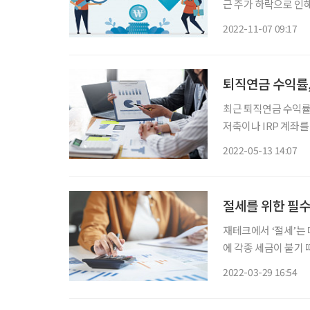
근 주가 하락으로 인
방법에 확신을 갖게 
2022-11-07 09:17
퇴직연금 수익률,
최근 퇴직연금 수익률
저축이나 IRP 계좌를
관리가 중요한 걸 알
2022-05-13 14:07
할지 막막하기 때문이
절세를 위한 필수 
재테크에서 ‘절세’는
에 각종 세금이 붙기 
데, 빠지지 않고 언급
2022-03-29 16:54
국내주식 매매차익에 