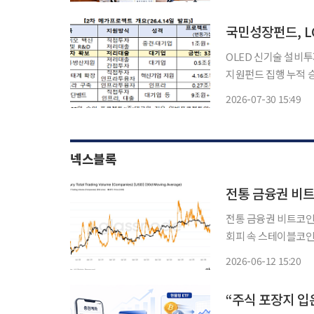
금은 최소 20조원 이
국민성장펀드, L
OLED 신기술 설비투
지원펀드 집행 누적 승인액 16.3
체 공급망 강화를 위
2026-07-30 15:49
이오드(OLED) 신
넥스블록
전통 금융권 비
전통 금융권 비트코인 
회피 속 스테이블코인 도미넌스 15%까지
권을 통한 비트코인 
2026-06-12 15:20
비트코인 ETF 등 전
“주식 포장지 입