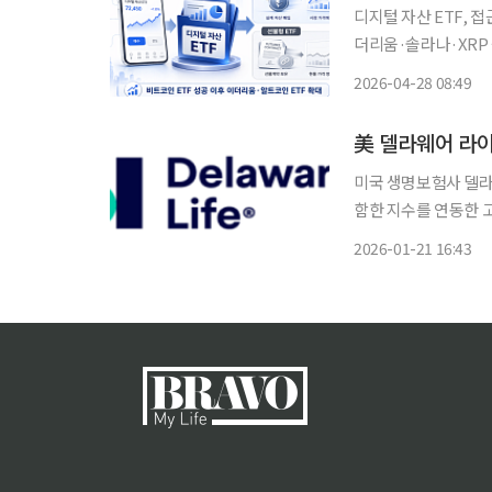
디지털 자산 ETF, 
더리움·솔라나·XRP 등 알트코인 ET
코인과 이더리움 등 
2026-04-28 08:49
계좌를 통해 간접 투
美 델라웨어 라이
미국 생명보험사 델라웨어
함한 지수를 연동한 고정지
를 구성 요소로 포함한 지
2026-01-21 16:43
간) 델라웨어 라이프는