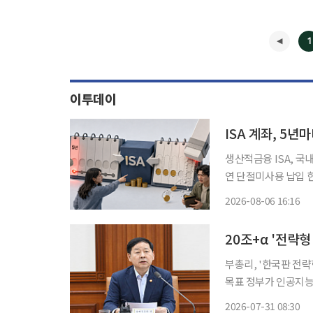
1
이투데이
ISA 계좌, 5년
생산적금융 ISA, 국
연 단절미사용 납입 
제…“10% 환급”은 아냐 “오랫동안 운용하라더니 이제는 5년마다 계좌를 해
2026-08-06 16:16
요?” ‘만능 절
20조+α '전략
부총리, '한국판 전
목표 정부가 인공지능(AI)·반도체 등 전략산업 투자 등을 위한 '한국형 전략형 국부펀드'를
도입한다. 기존 국부
2026-07-31 08:30