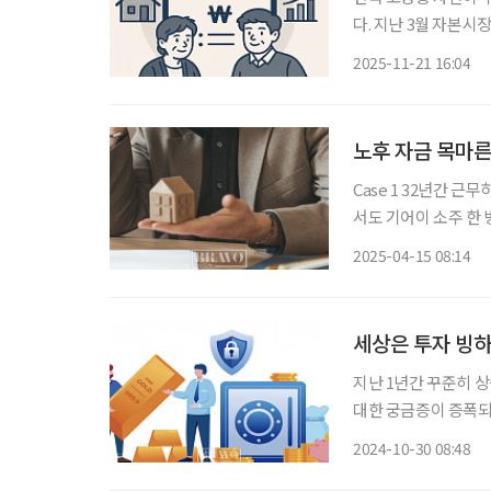
다. 지난 3월 자본시
개선 방안' 보고서에 
2025-11-21 16:04
것으
노후 자금 목마른
Case 1 32년간 근
서도 기어이 소주 한 
매입했는데, 이 투자
2025-04-15 08:14
는 “여기가 곧 재개발
세상은 투자 빙하
지난 1년간 꾸준히 
대한 궁금증이 증폭되
금 시세 결정 방식 
2024-10-30 08:48
갱신했다. 최근 금값