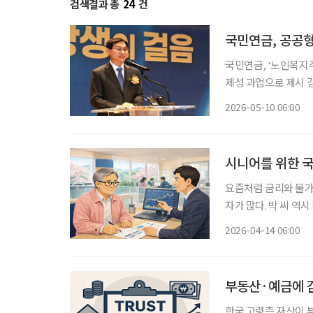
검색결과 총
24
건
국민연금, 공공
국민연금, ‘노인복지주택 사업성 검
제성 과업으로 제시 김성주 이사장, 취임 때 “청년·신혼부부 보금자리 투자” 언급하기도 국
민연금공단이 연금 수
2026-05-10 06:00
어 의료·건강관리·커
시니어를 위한 
요즘처럼 금리와 물가
자가 많다. 박 씨 역
승률을 고려하면 실질
2026-04-14 06:00
적이지만 기대수익이 
부동산·예금에 
한국 고령층 자산이 