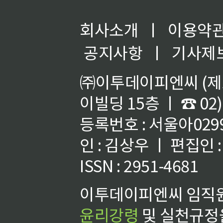
회사소개
ㅣ
이용약
공지사항
ㅣ
기사제
㈜이투데이피엔씨 (제호
이빌딩 15층 ㅣ ☎ 02)
등록번호 : 서울아02992
인 : 김상우 ㅣ 편집인
ISSN : 2951-4681
이투데이피엔씨 임직원
윤리강령
및 실천규정을