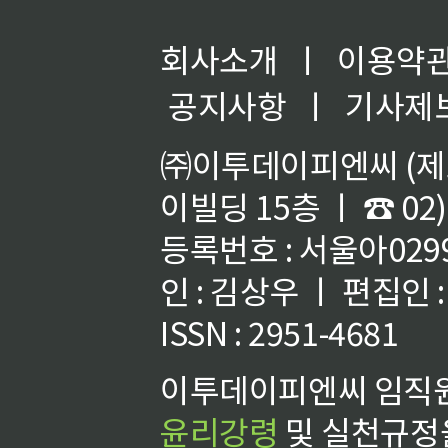
회사소개
ㅣ
이용약
공지사항
ㅣ
기사제
㈜이투데이피엔씨 (제호
이빌딩 15층 ㅣ ☎ 02)
등록번호 : 서울아02992
인 : 김상우 ㅣ 편집인
ISSN : 2951-4681
이투데이피엔씨 임직원
윤리강령
및 실천규정을