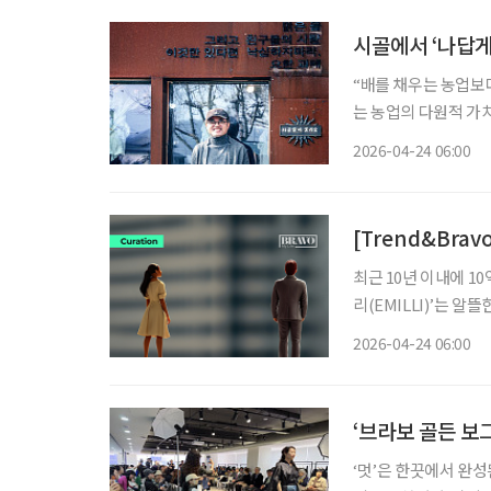
시골에서 ‘나답게
“배를 채우는 농업보
는 농업의 다원적 가치를 추구하는 
치는 채상헌 교수의 말
2026-04-24 06:00
제에 해박한 ‘고수’다
[Trend&Bra
최근 10년 이내에 1
리(EMILLI)’는 
것으로 나타났다. 하나
2026-04-24 06:00
이들 신흥 부자는 실
‘브라보 골든 보그
‘멋’은 한끗에서 완성