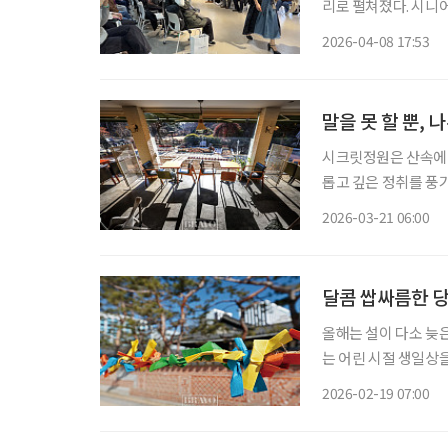
리로 펼쳐졌다. 시니어 매거진 ‘브라보 마이 라이프’가 주최한 ‘브라보 골든 보그 2026’이 8일
서울 강남구 이투데이
2026-04-08 17:53
라이프스타일 행사로,
말을 못 할 뿐,
시크릿정원은 산속에 
롭고 깊은 정취를 풍기
에 두었던 정은 거둬들
2026-03-21 06:00
구름처럼 그저 담백하
달콤 쌉싸름한 당
올해는 설이 다소 늦은
는 어린 시절 생일상을
새 없이 분주했기에,
2026-02-19 07:00
세월이 흘러 설 명절