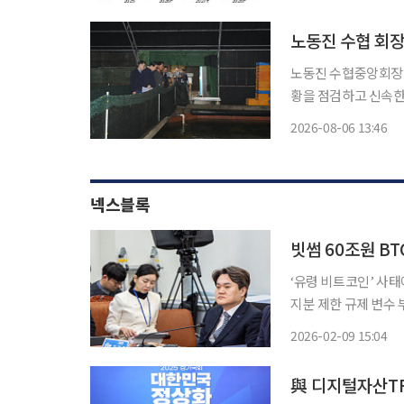
하면서, 정책 불확실
노동진 수협 회장
노동진 수협중앙회장이
황을 점검하고 신속한
잇따르는 가운데 현장 대응을
2026-08-06 13:46
일 제주 서귀포의 넙
복
넥스블록
빗썸 60조원 BT
‘유령 비트코인’ 사태
지분 제한 규제 변수 부상
사태로 금융당국과 정
2026-02-09 15:04
서는 빗썸의 기업 공개
與 디지털자산TF