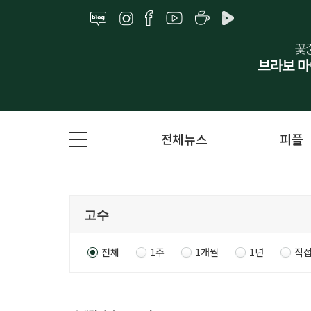
전체뉴스
피플
전체
1주
1개월
1년
직