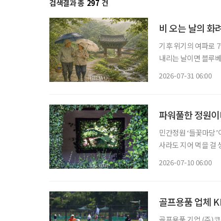
검색결과 총
297
건
비 오는 날의 화
기후 위기의 여파로 7
내리는 날이면 블루베리 주인장
일·일요일이 쉬는 날이
2026-07-31 06:00
휴일이 됐다. 물론 비
파워풀한 정원이
민간정원 ‘들꽃마당’이
사라도 지어 먹을 걸 
찼다. 여론이란 때론 
2026-07-10 06:00
원주가 세상을 미리 
골프용품 업체 K
골프용품 기업 (주)