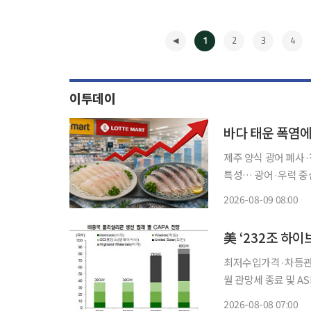
1
2
3
4
이투데이
바다 태운 폭염에
제주 양식 광어 폐사
특성… 광어·우럭 중심 고시세 장기화 전망 
서 양식장 집단 폐사와
2026-08-09 08:00
본격화하고 있다. 바
◀
美 ‘232조 하
최저수입가격·차등관세
월 관망세 종료 및 ASP 
리실리콘 및 파생 제품에
2026-08-08 07:00