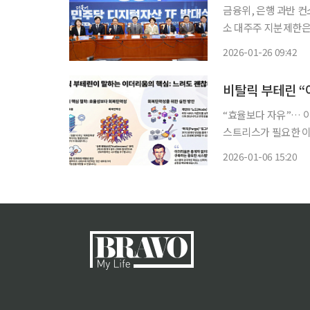
금융위, 은행 과반 컨
소 대주주 지분제한은 후
디지털자산TF가 27
2026-01-26 09:42
한다. 금융위원회가 
“효율보다 자유”… 
스트리스가 필요한 이
부테린 이더리움 공동
2026-01-06 15:20
‘회복탄력성(resilie