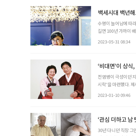
백세시대 백년해로
수명이 늘어남에 따라 
길면 100년 가까이 
있다. 따져보면 우리는
2023-05-31 08:34
족은 ‘배우자’뿐이다
‘비대면’이 상식
전염병이 극성이던 지
시락’을 마련했다. 
체한 것이다. 같은 
2023-01-10 09:46
‘관심 더하고 남 
30년 다니던 직장 그