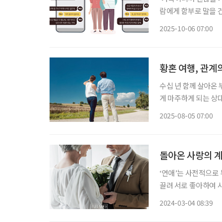
람에게 함부로 말을 
까운 사이일수록 더욱 조심스
2025-10-06 07:00
어린 대화
황혼 여행, 관계
수십 년 함께 살아온
게 마주하게 되는 상대
기에 비로소 ‘진짜 둘만의 시간’이 
2025-08-05 07:00
은 서로에게 집중할 
돌아온 사랑의 계
‘연애’는 사전적으로 
끌려 서로 좋아하여 사
아른 움직이는 현상.
2024-03-04 08:39
감정을 떠올리면 어쩐