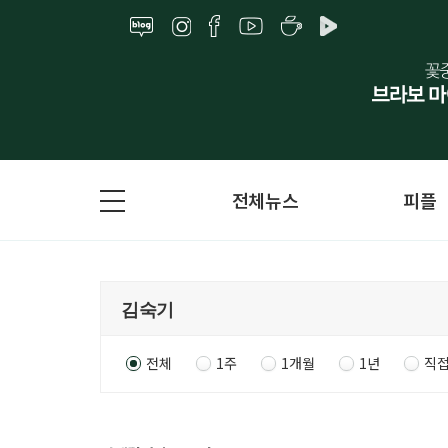
전체뉴스
피플
전체
1주
1개월
1년
직