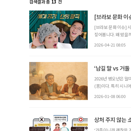
검색결과 총
13
건
[브라보 문화 이슈
[브라보 문화 이슈] 
짚어봅니다. 왜 떴을까? KBS 2TV 예능 프로그램 ‘말자쇼’가 인기를 끌고 있다. ‘개그콘서
트’의 ‘소통왕 말자 
2026-04-21 08:05
릭터로 관객의 고민을
‘남길 말 vs 거
2026년 병오년은 말
(言)이다. 특히 시니
는 중요한 도구다. 이
2026-01-08 06:00
상처 주지 않는 
‘가족이니까 괜찮을 거