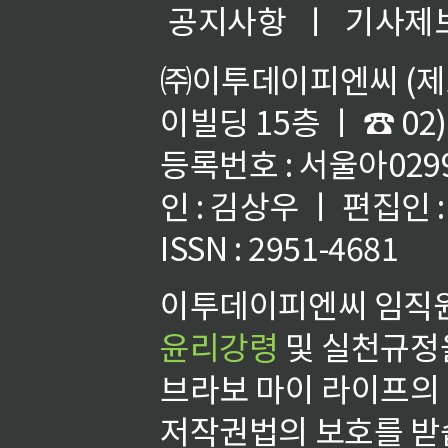
공지사항
ㅣ
기사제
㈜이투데이피엔씨 (제호
이빌딩 15층 ㅣ ☎ 02)
등록번호 : 서울아02992
인 : 김상우 ㅣ 편집인
ISSN : 2951-4681
이투데이피엔씨 임직원
윤리강령
및 실천규정을
브라보 마이 라이프의
저작권법의 보호를 받