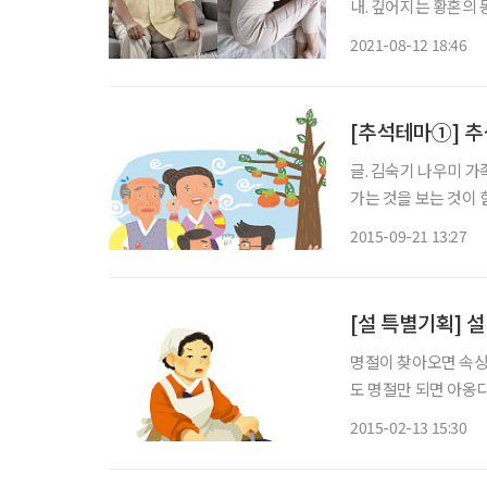
내. 깊어지는 황혼의
은 필요하지 않다. 
2021-08-12 18:46
것만으로도 신혼의 알
[추석테마①] 추
글. 김숙기 나우미 가족문화연구원장 case1. 사춘기 
가는 것을 보는 것이
하지 않고 묻는 말에 
2015-09-21 13:27
[설 특별기획] 
명절이 찾아오면 속상
도 명절만 되면 아옹
미운 며느리와 야속한 
2015-02-13 15:30