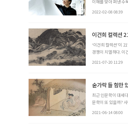
이해를 맞아 펴낸 수
짧은 줄거리지만, 금방이라
2022-02-08 08:39
헌(軒), 고헌. 정석
이건희 컬렉션 2
‘이건희 컬렉션’이 2
경쟁이 치열하다. 이
마감될 정도로 관심이
2021-07-20 11:29
매진됐다. 고
숟가락 들 힘만
최근 인문학이 대세다
문학이 또 있을까? 사
야기는 다 성에 있다.
2021-06-14 08:00
지 놀랍기까지 하다. 