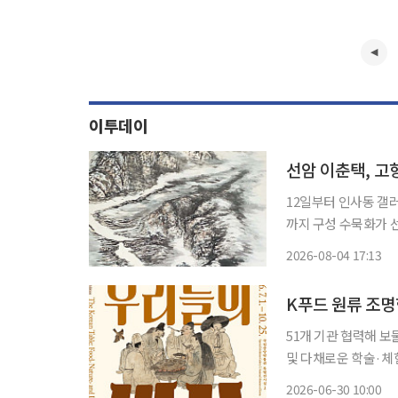
이투데이
선암 이춘택, 고
12일부터 인사동 갤
까지 구성 수묵화가 선암(仙巖) 이춘택이 설악산 공룡능선과 고향 단양의 풍경을 담은 작품
으로 관람객을 만난다.
2026-08-04 17:13
제작한 수묵산수 21점
K푸드 원류 조
51개 기관 협력해 보
및 다채로운 학술·체험 행사 마련 국립중앙박물관이 한국
으로 살펴보는 대규모
2026-06-30 10:00