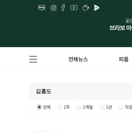
전체뉴스
피플
전체
1주
1개월
1년
직