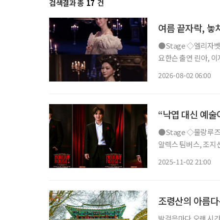
검색결과 총
17
건
여름 끝자락, 놓
●Stage ◇엘리자벳 일정 8월 16일 ~ 11월 15일 장소 블루스퀘어 우리은행홀 연출 로버트
요한슨 출연 린아, 이지혜
리자벳’은 오스트리아
2026-08-02 06:00
를 향한 갈망, 초월적 존
“낙엽 대신 예술
●Stage ◇물랑루즈! 일정 11월 27일 ~ 2026년 2월 22일 장소 블루스퀘어 신한카드홀 연출
알렉스 팀버스, 조지선
행 신화를 새롭게 쓴 
2025-11-02 21:00
작으로 한 작품이다.
조령산의 아름다
발걸음마다 오랜 시간 