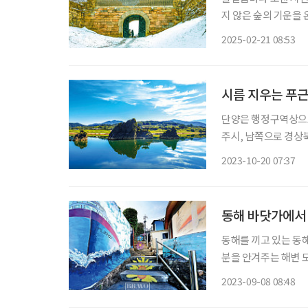
지 않은 숲의 기운을 
도 너그러워질 수밖에 
2025-02-21 08:53
다. 새들도 쉬어 간다
시름 지우는 푸근
단양은 행정구역상으로
주시, 남쪽으로 경상
연계한 여행을 계획할 때 좋은 위치에
2023-10-20 07:37
날려버리고 지친 마음
동해 바닷가에서 
동해를 끼고 있는 동
분을 안겨주는 해변 
린 수산물로 생존을 이
2023-09-08 08:48
웅장한 만경창파를 보