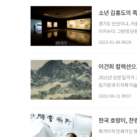
소년 김홍도의 족
경기도 안산이냐, 서
미지수다. 그런데 단
은 18세기 조선 예원
2023-01-06 09:29
집 ‘표암유고’에 단원
이건희 컬렉션으로
2021년 삼성 일가가
립기관과 지자체 미술
품, 국내 유명 작가의
2022-08-11 09:07
한국 호랑이, 찬
화가이자 만화가인 정석