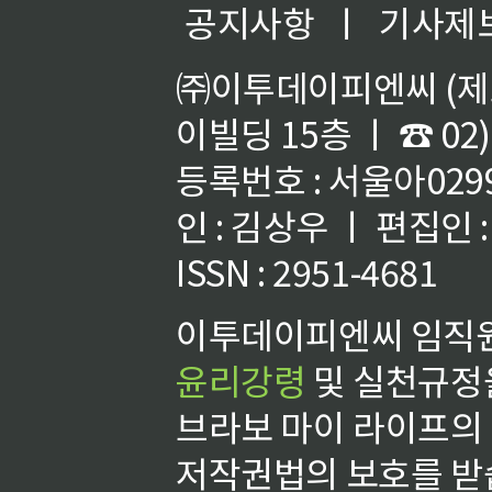
공지사항
ㅣ
기사제
㈜이투데이피엔씨 (제호
이빌딩 15층 ㅣ ☎ 02)
등록번호 : 서울아02992
인 : 김상우 ㅣ 편집인
ISSN : 2951-4681
이투데이피엔씨 임직원
윤리강령
및 실천규정을
브라보 마이 라이프의
저작권법의 보호를 받