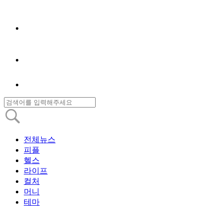
전체뉴스
피플
헬스
라이프
컬처
머니
테마