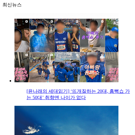
최신뉴스
[윤나래의 세대읽기] ‘뜨개질하는 20대, 흠뻑쇼 가
는 50대’ 취향엔 나이가 없다