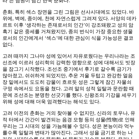
라’는 염원이 담긴 한국 춘화다.
춘화, 특히 섹스 장면을 그린 그림은 선사시대에도 있었다. 바
위에, 벽에, 종이에, 천에 자연스럽게 그려져 있다. 서양의 데카
르트 이후 ‘생각하는 존재로서의 인간’이 강조돼왔고 성의 암
흑기 같은 중세를 거쳐왔지만, 종의 번식이 가장 중요한 생물
로서의 인간에게서 ‘섹스’에 대한 관심이 식을 가능성은 결코
없다.
고려 때까지 그나마 성에 있어서 자유로웠다는 우리나라는 조
선조에 이르러 성리학의 강력한 영향으로 성에 대해서도 빗장
을 잠그기 시작했다. 조선조 중기에서 후기로 갈수록 금기가
많아졌고, 쉬쉬하게 되었지만, 추운 겨울 두텁고 완강한 얼음
장 밑에서도 도도히 강물이 흐르듯 성은 그렇게 잠긴 자물쇠
구멍 속에서도 요동을 쳤다. 고려 말의 성적 일탈과 문란함 때
문에 조선조는 분명한 선긋기를 했다. 신왕조의 기강을 세우기
위해 성에 대해 더욱 엄격했다는 해석도 있다.
고려 이전의 춘화는 거의 찾아볼 수 없지만, 신라의 토우나, 유
적 터에서 간간이 발견되는 음경 모형 등의 성물(性物)로 인해
우리는 그 시대의 성을 가늠해볼 수 있다. 성은 본능이라 억누
를수록 일탈과 변태가 많아진다. 그래서 성을 금기로 하는 나