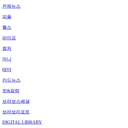
전체뉴스
피플
헬스
라이프
컬처
머니
테마
카드뉴스
컷&칼럼
브라보스페셜
브라보리포트
DIGITAL LIBRARY