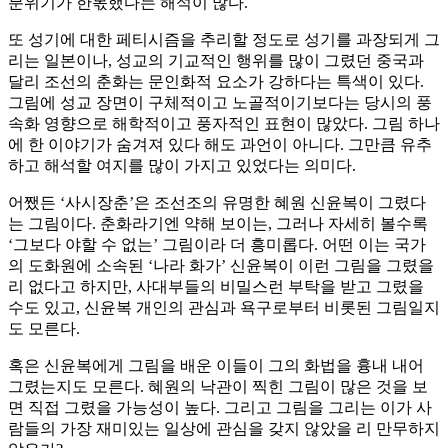
분위기가 한몫했다는 해석이 많다.
또 성기에 대한 페티시즘을 추리할 정도로 성기를 과장되게 그
리는 일본이나, 성교의 기교적인 행위를 많이 그렸던 중국과
달리 조선의 춘화는 문인화적 요소가 강하다는 특색이 있다.
그림에 성교 장면이 구체적이고 노골적이기보다는 당시의 풍
속화 영향으로 해학적이고 풍자적인 표현이 많았다. 그림 하나
에 한 이야기가 숨겨져 있다 해도 과언이 아니다. 그만큼 유추
하고 해석할 여지를 많이 가지고 있었다는 의미다.
어쨌든 ‘사시장춘’은 조선조의 유명한 혜원 신윤복이 그렸다
는 그림이다. 춘화라기엔 약해 보이는, 그러나 자세히 볼수록
‘그보다 야할 수 없는’ 그림이라 더 흥미롭다. 어떤 이는 국가
의 도화원에 소속된 ‘나라 화가’ 신윤복이 이런 그림을 그렸을
리 없다고 하지만, 사대부들의 비밀스런 부탁을 받고 그렸을
수도 있고, 신윤복 개인의 관심과 욕구로부터 비롯된 그림일지
도 모른다.
혹은 신윤복에게 그림을 배운 이들이 그의 화법을 흉내 내어
그렸는지도 모른다. 혜원의 낙관이 찍힌 그림이 많은 것을 보
면 직접 그렸을 가능성이 높다. 그리고 그림을 그리는 이가 사
람들의 가장 재미있는 일상에 관심을 갖지 않았을 리 만무하지