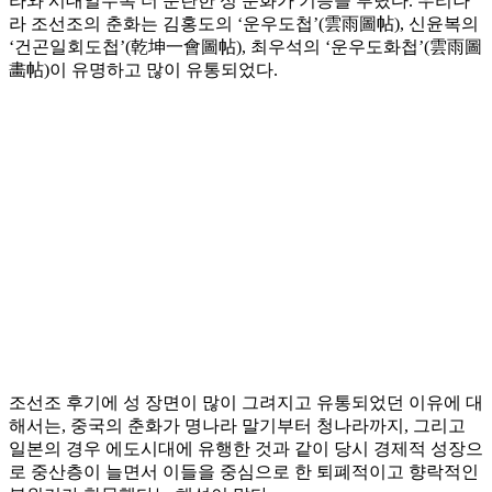
라와 시대일수록 더 문란한 성 문화가 기승을 부렸다. 우리나
라 조선조의 춘화는 김홍도의 ‘운우도첩’(雲雨圖帖), 신윤복의
‘건곤일회도첩’(乾坤一會圖帖), 최우석의 ‘운우도화첩’(雲雨圖
畵帖)이 유명하고 많이 유통되었다.
조선조 후기에 성 장면이 많이 그려지고 유통되었던 이유에 대
해서는, 중국의 춘화가 명나라 말기부터 청나라까지, 그리고
일본의 경우 에도시대에 유행한 것과 같이 당시 경제적 성장으
로 중산층이 늘면서 이들을 중심으로 한 퇴폐적이고 향락적인