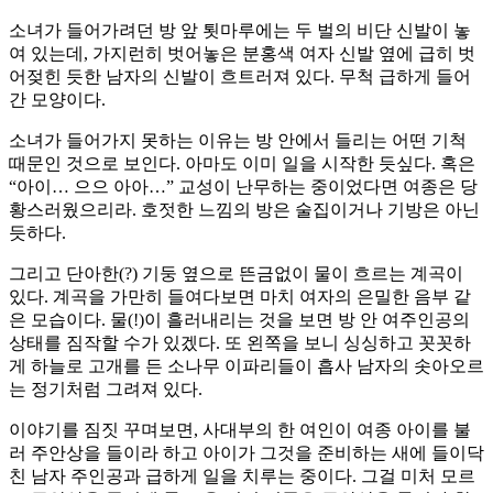
소녀가 들어가려던 방 앞 툇마루에는 두 벌의 비단 신발이 놓
여 있는데, 가지런히 벗어놓은 분홍색 여자 신발 옆에 급히 벗
어젖힌 듯한 남자의 신발이 흐트러져 있다. 무척 급하게 들어
간 모양이다.
소녀가 들어가지 못하는 이유는 방 안에서 들리는 어떤 기척
때문인 것으로 보인다. 아마도 이미 일을 시작한 듯싶다. 혹은
“아이… 으으 아아…” 교성이 난무하는 중이었다면 여종은 당
황스러웠으리라. 호젓한 느낌의 방은 술집이거나 기방은 아닌
듯하다.
그리고 단아한(?) 기둥 옆으로 뜬금없이 물이 흐르는 계곡이
있다. 계곡을 가만히 들여다보면 마치 여자의 은밀한 음부 같
은 모습이다. 물(!)이 흘러내리는 것을 보면 방 안 여주인공의
상태를 짐작할 수가 있겠다. 또 왼쪽을 보니 싱싱하고 꼿꼿하
게 하늘로 고개를 든 소나무 이파리들이 흡사 남자의 솟아오르
는 정기처럼 그려져 있다.
이야기를 짐짓 꾸며보면, 사대부의 한 여인이 여종 아이를 불
러 주안상을 들이라 하고 아이가 그것을 준비하는 새에 들이닥
친 남자 주인공과 급하게 일을 치루는 중이다. 그걸 미처 모르