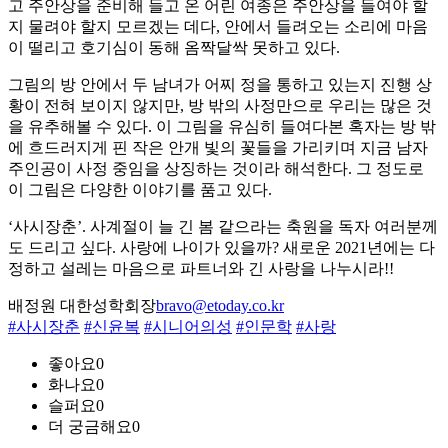
고 주안상을 준비해 들고 온 어린 여종은 주안상을 들여야 할
지 물려야 할지 모르겠는 데다, 안에서 들려오는 소리에 마음
이 떨리고 호기심이 동해 옴짝달싹 못하고 있다.
그림의 방 안에서 두 남녀가 어찌 정을 통하고 있는지 진행 상
황이 전혀 보이지 않지만, 방 밖의 사정만으로 우리는 많은 것
을 유추해볼 수 있다. 이 그림을 유심히 들여다본 혹자는 방 밖
에 흐드러지게 핀 작은 안개 빛의 꽃들을 가리키며 지금 남자
주인공이 사정 중임을 상징하는 것이라 해석한다. 그 정도로
이 그림은 다양한 이야기를 품고 있다.
‘사시장춘’. 사계절이 늘 긴 봄 같으라는 축원을 독자 여러분께
도 드리고 싶다. 사랑에 나이가 있을까? 새로운 2021년에는 다
정하고 설레는 마음으로 파트너와 긴 사랑을 나누시라!!
배정원 대한성학회장
bravo@etoday.co.kr
#사시장춘
#신윤복
#시니어의성
#인문학
#사랑
좋아요
0
화나요
0
슬퍼요
0
더 궁금해요
0